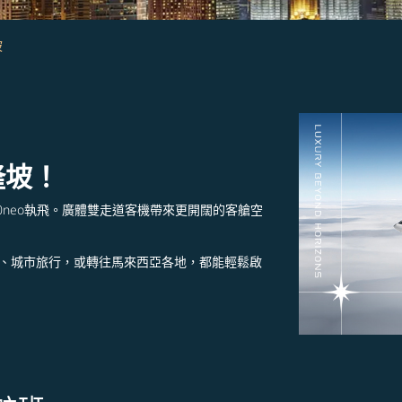
坡
隆坡！
30neo執飛。廣體雙走道客機帶來更開闊的客艙空
、城市旅行，或轉往馬來西亞各地，都能輕鬆啟