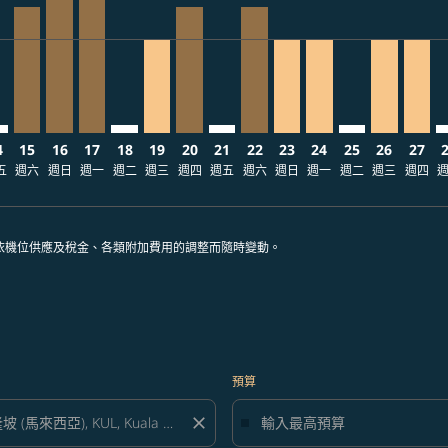
ria-label TWD9.8K
4
15
16
17
18
19
20
21
22
23
24
25
26
27
五
週六
週日
週一
週二
週三
週四
週五
週六
週日
週一
週二
週三
週四
依機位供應及稅金、各類附加費用的調整而隨時變動。
預算
close