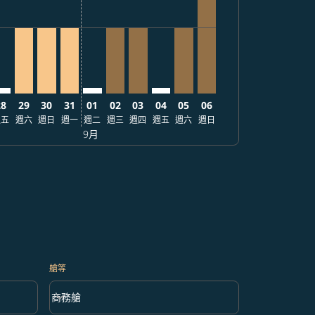
28
29
30
31
01
02
03
04
05
06
週五
週六
週日
週一
週二
週三
週四
週五
週六
週日
9月
艙等
keyboard_arrow_down
商務艙
艙等 option 商務艙 Selected