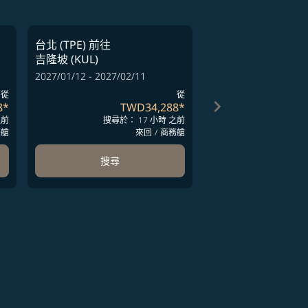
台北 (TPE)
前往
台北 (TPE)
前往
吉隆坡 (KUL)
吉隆坡 (KUL)
2027/01/12 - 2027/02/11
2027/01/18 - 2027/02
從
從
keyboard_arrow_right
8
*
TWD34,288
*
T
之前
搜尋於： 17 小時 之前
搜尋於：
務艙
來回
/
商務艙
搜尋
搜尋
ards 1 to 4
-cards 5 to 6