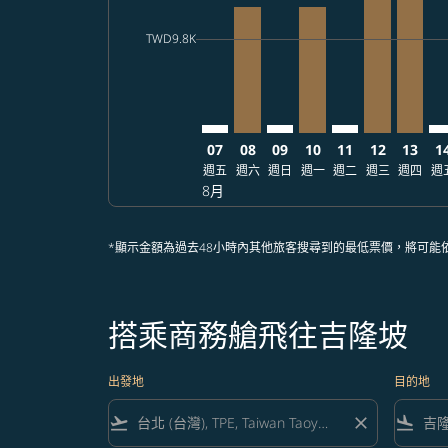
cmp-daily-histogram-bars-legend-min-price-a
TWD9.8K
07
08
09
10
11
12
13
1
週五
週六
週日
週一
週二
週三
週四
週
8月
*顯示金額為過去48小時內其他旅客搜尋到的最低票價，將可能
搭乘商務艙飛往吉隆坡
出發地
目的地
flight_takeoff
close
flight_land