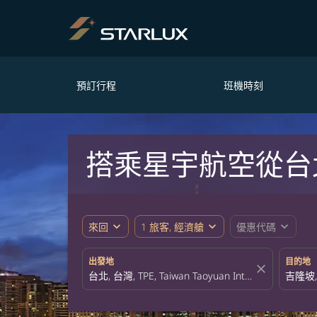
預訂行程
班機時刻
搭乘星宇航空從台
expand_more
expand_more
expand_more
來回
1 旅客, 經濟艙
優惠代碼
出發地
目的地
close