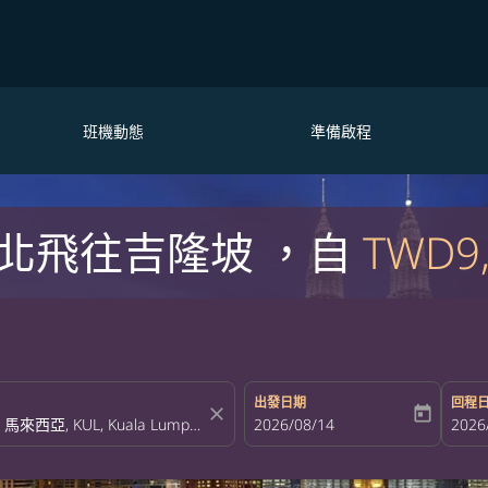
班機動態
準備啟程
北飛往吉隆坡 ，自
TWD9
出發日期
回程
close
today
fc-booking-departure-date-aria-la
2026/08/14
fc-bo
2026