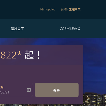
béshopping
台灣
-
繁體中文
體驗星宇
COSMILE會員
,822*
起！
日期
today
搜尋
bel
oking-return-date-aria-label
/08/21