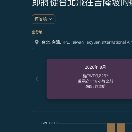
即將從台北飛往吉隆坡的
expand_more
經濟艙
出發地
location_on
2026年 8月
從
TWD9,823
*
chevron_left
搜尋於： 18 小時 之前
來回
/
經濟艙
cmp-daily-histogram-bars-legend-max-price-a
TWD17.1K
Displaying fares for 八月-2026
TPE–KUL: cmp-view-offers-disc
TPE–KUL, 2026/08/08 – 2026
TPE–KUL: cmp-view-off
TPE–KUL, 2026/08/1
TPE–KUL: cmp-
TPE–KUL, 2
TPE–KU
TP