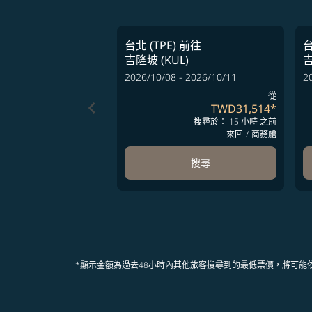
台北 (TPE)
前往
台
吉隆坡 (KUL)
吉
2026/10/08 - 2026/10/11
2
從
keyboard_arrow_left
TWD31,514
*
搜尋於： 15 小時 之前
來回
/
商務艙
搜尋
*顯示金額為過去48小時內其他旅客搜尋到的最低票價，將可能