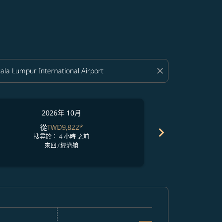
close
2026年 10月
2
從
TWD9,822
*
從
chevron_right
搜尋於： 4 小時 之前
搜尋於
來回
/
經濟艙
7
票價
WD9,823
 從 TWD13,147
claimer. 查找票價
6/09/02: 從 TWD13,147
 2026/09/19: 從 TWD9,823
24 – 2026/09/19: 從 TWD9,823
-view-offers-disclaimer. 查找票價
2026/08/26 – 2026/09/07: 從 TWD9,823
UL, 2026/08/27 – 2026/09/21: 從 TWD9,823
PE–KUL: cmp-view-offers-disclaimer. 查找票價
TPE–KUL, 2026/08/29 – 2026/09/09: 從 TWD9,823
TPE–KUL, 2026/08/30 – 2026/09/07: 從 TWD9,823
TPE–KUL, 2026/08/31 – 2026/09/02: 從 TWD9,823
TPE–KUL: cmp-view-offers-disclaimer. 查
TPE–KUL, 2026/09/02 – 2026/09/24: 從 
TPE–KUL, 2026/09/03 – 2026/09/07
TPE–KUL: cmp-view-offers-di
TPE–KUL, 2026/09/05 – 20
TPE–KUL, 2026/09/06 