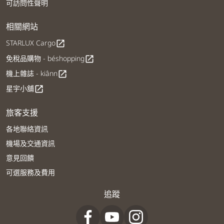
可訪問性聲明
相關網站
STARLUX Cargo
open_in_new
免稅品購物 - béshopping
open_in_new
機上雜誌 - kiânn
open_in_new
星宇小舖
open_in_new
旅客支援
各地聯絡資訊
機場及交通資訊
意見回饋
可選服務及費用
追蹤