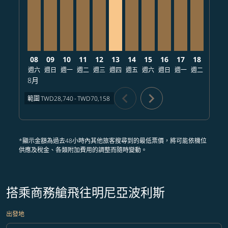
08
09
10
11
12
13
14
15
16
17
18
19
週六
週日
週一
週二
週三
週四
週五
週六
週日
週一
週二
週三
8月
chevron_left
chevron_right
範圍
TWD28,740
-
TWD70,158
*顯示金額為過去48小時內其他旅客搜尋到的最低票價，將可能依機位
供應及稅金、各類附加費用的調整而隨時變動。
搭乘商務艙飛往明尼亞波利斯
出發地