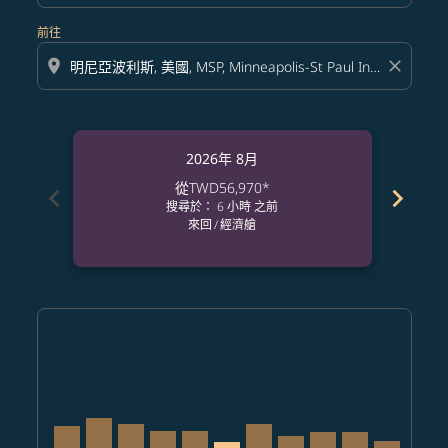
前往
location_on
close
2026年 8月
從
TWD56,970
*
chevron_left
chevron_right
搜尋於： 6 小時 之前
來回
/
經濟艙
Displaying fares for 八月-2026
TPE–MSP, 2026/08/08 – 2026/08/19: 從 TWD65,941
TPE–MSP, 2026/08/09 – 2026/08/19: 從 TWD70,1
TPE–MSP, 2026/08/10 – 2026/09/05: 從 TWD
TPE–MSP, 2026/08/11 – 2026/09/05: 從 
TPE–MSP, 2026/08/12 – 2026/09/05
TPE–MSP, 2026/08/13 – 2026/0
TPE–MSP, 2026/08/14 – 20
TPE–MSP, 2026/08/15 
TPE–MSP, 2026/08
TPE–MSP, 202
TPE–MSP, 
TPE–M
T