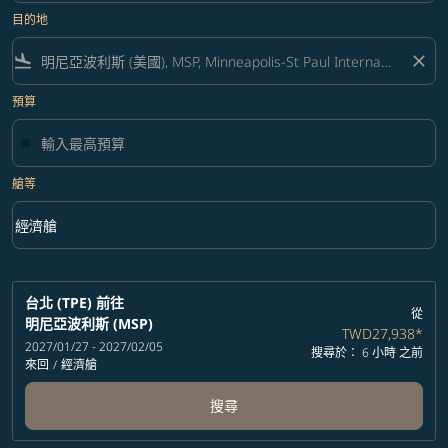
目的地
flight_land
close
預算
艙等
keyboard_arrow_down
經濟艙
艙等 option 經濟艙 Selected
台北 (TPE)
前往
從
明尼亞波利斯 (MSP)
TWD27,938
*
2027/01/27 - 2027/02/05
搜尋於： 6 小時 之前
來回
/
經濟艙
搜尋