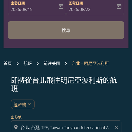
出發日期
回程日期
today
today
fc-booking-departure-date-aria-label
2026/08/15
fc-booking-return-date-aria-label
2026/08/22
搜尋
首頁
航班
前往美國
台北 - 明尼亞波利斯
即將從台北飛往明尼亞波利斯的航
班
expand_more
經濟艙
出發地
location_on
close