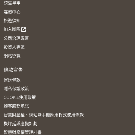
認識星宇
媒體中心
旅遊須知
加入團隊
open_in_new
公司治理專區
投資人專區
網站導覽
條款宣告
運送條款
隱私保護政策
COOKIE使用政策
顧客服務承諾
智慧財產權、網站暨手機應用程式使用條款
機坪延誤應變計劃
智慧財產權管理計畫