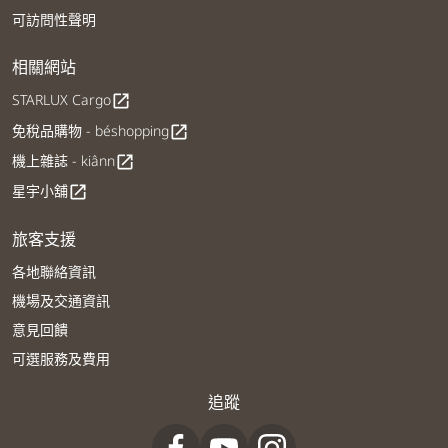
可訪問性聲明
相關網站
STARLUX Cargo
open_in_new
免稅品購物 - béshopping
open_in_new
機上雜誌 - kiânn
open_in_new
星宇小舖
open_in_new
旅客支援
各地聯絡資訊
機場及交通資訊
意見回饋
可選服務及費用
追蹤