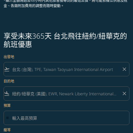
*顯示金額為過去48小時內其他旅客搜尋到的最低票價，將可能依機位供應及稅
金、各類附加費用的調整而隨時變動。
享受未來365天 台北飛往紐約/紐華克的
航班優惠
出發地
flight_takeoff
close
目的地
flight_land
close
預算
艙等