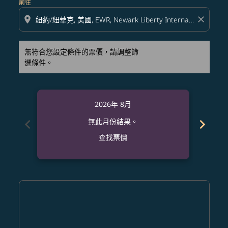
前往
location_on
close
無符合您設定條件的票價，請調整篩
選條件。
2026年 8月
chevron_left
chevron_right
無此月份結果。
查找票價
Displaying fares for 八月-2026