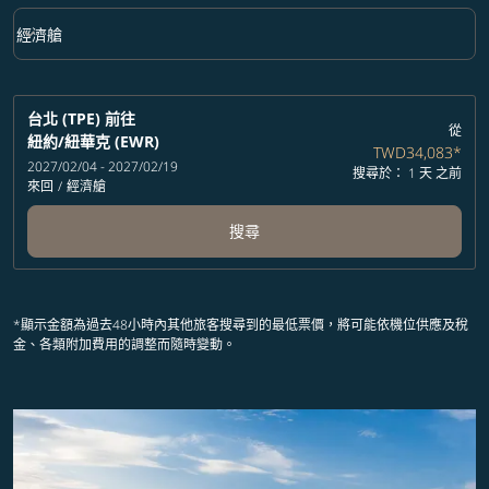
keyboard_arrow_down
經濟艙
艙等 option 經濟艙 Selected
台北 (TPE)
前往
從
紐約/紐華克 (EWR)
TWD34,083
*
2027/02/04 - 2027/02/19
搜尋於： 1 天 之前
來回
/
經濟艙
搜尋
*顯示金額為過去48小時內其他旅客搜尋到的最低票價，將可能依機位供應及稅
金、各類附加費用的調整而隨時變動。