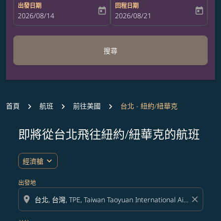
出發日期
回程日期
today
today
fc-booking-departure-date-aria-label
2026/08/14
fc-booking-return-date-aria-label
2026/08/21
搜尋
首頁
航班
前往美國
台北 - 紐約/紐華克
即將從台北飛往紐約/紐華克的航班
無符合您設定條件的票價，請調整篩選條件。
expand_more
經濟艙
出發地
location_on
close