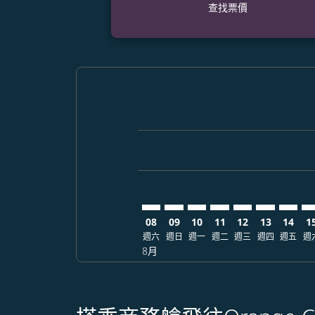
查找票價
Displaying fares for 八月-2026
TPE–SNA: cmp-view-offers-disc
TPE–SNA: cmp-view-offers-
TPE–SNA: cmp-view-off
TPE–SNA: cmp-view
TPE–SNA: cmp-
TPE–SNA: 
TPE–SN
TP
08
09
10
11
12
13
14
1
週六
週日
週一
週二
週三
週四
週五
週
8月