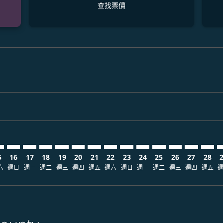
查找票價
laimer. 查找票價
disclaimer. 查找票價
ers-disclaimer. 查找票價
-offers-disclaimer. 查找票價
view-offers-disclaimer. 查找票價
cmp-view-offers-disclaimer. 查找票價
A: cmp-view-offers-disclaimer. 查找票價
E–SNA: cmp-view-offers-disclaimer. 查找票價
TPE–SNA: cmp-view-offers-disclaimer. 查找票價
TPE–SNA: cmp-view-offers-disclaimer. 查找票價
TPE–SNA: cmp-view-offers-disclaimer. 查找票價
TPE–SNA: cmp-view-offers-disclaimer. 查找
TPE–SNA: cmp-view-offers-disclaimer
TPE–SNA: cmp-view-offers-disclai
TPE–SNA: cmp-view-offers-dis
TPE–SNA: cmp-view-offers
TPE–SNA: cmp-view-of
TPE–SNA: cmp-vie
TPE–SNA: cmp
TPE–SNA: 
TPE–S
T
5
16
17
18
19
20
21
22
23
24
25
26
27
28
六
週日
週一
週二
週三
週四
週五
週六
週日
週一
週二
週三
週四
週五