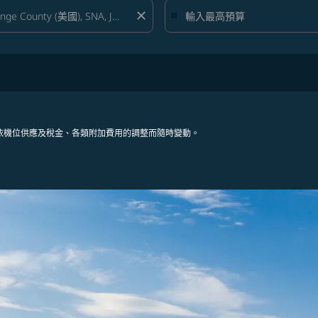
close
依機位供應及稅金、各類附加費用的調整而隨時變動。