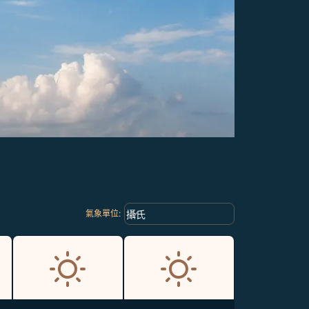
Weather unit option 攝氏 Selected
keyboard_arrow_down
攝氏
氣象單位
: