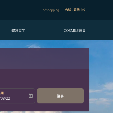
béshopping
台灣
-
繁體中文
體驗星宇
COSMILE會員
日期
today
搜尋
bel
oking-return-date-aria-label
/08/22