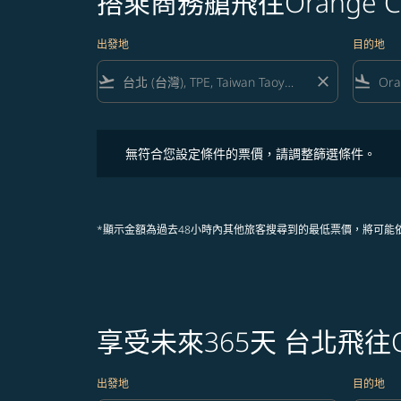
搭乘商務艙飛往Orange Co
出發地
目的地
flight_takeoff
close
flight_land
無符合您設定條件的票價，請調整篩選條件。
無符合您設定條件的票價，請調整篩選條件。
*顯示金額為過去48小時內其他旅客搜尋到的最低票價，將可能
享受未來365天 台北飛往Or
出發地
目的地