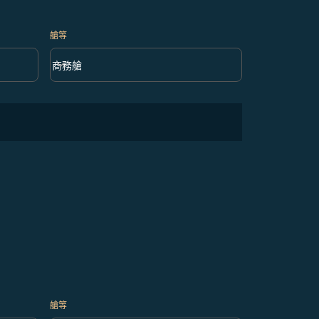
艙等
keyboard_arrow_down
商務艙
艙等 option 商務艙 Selected
艙等