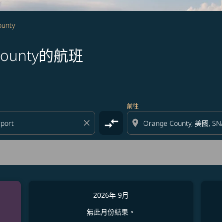
ounty
ounty的航班
前往
compare_arrows
close
location_on
2026年 9月
無此月份結果。