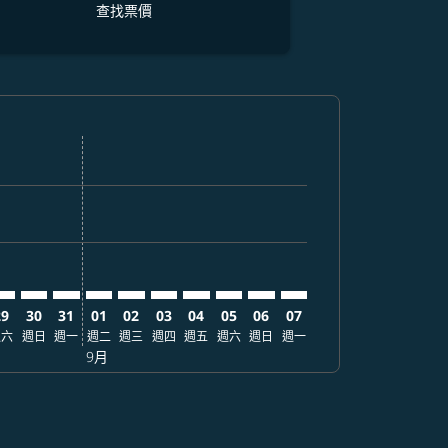
查找票價
票價
. 查找票價
mer. 查找票價
claimer. 查找票價
-disclaimer. 查找票價
fers-disclaimer. 查找票價
w-offers-disclaimer. 查找票價
-view-offers-disclaimer. 查找票價
cmp-view-offers-disclaimer. 查找票價
NA: cmp-view-offers-disclaimer. 查找票價
PE–SNA: cmp-view-offers-disclaimer. 查找票價
TPE–SNA: cmp-view-offers-disclaimer. 查找票價
TPE–SNA: cmp-view-offers-disclaimer. 查找票價
TPE–SNA: cmp-view-offers-disclaimer. 查找票價
TPE–SNA: cmp-view-offers-disclaimer. 查
TPE–SNA: cmp-view-offers-disclaimer
TPE–SNA: cmp-view-offers-discla
TPE–SNA: cmp-view-offers-di
TPE–SNA: cmp-view-offer
TPE–SNA: cmp-view-o
29
30
31
01
02
03
04
05
06
07
週六
週日
週一
週二
週三
週四
週五
週六
週日
週一
9月