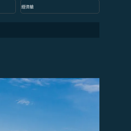
keyboard_arrow_down
經濟艙
艙等 option 經濟艙 Selected