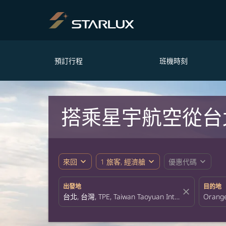
預訂行程
班機時刻
搭乘星宇航空從台北飛
expand_more
expand_more
expand_more
來回
1 旅客, 經濟艙
優惠代碼
出發地
目的地
close