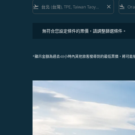
flight_takeoff
close
flight_land
無符合您設定條件的票價，請調整篩選條件。
無符合您設定條件的票價，請調整篩選條件。
*顯示金額為過去48小時內其他旅客搜尋到的最低票價，將可能