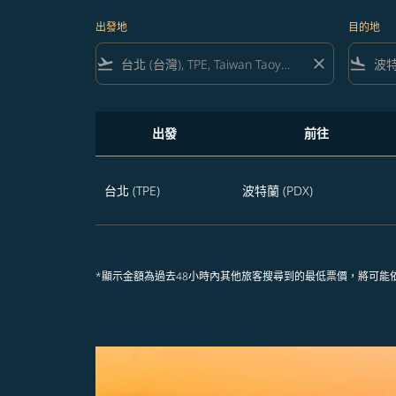
出發地
目的地
flight_takeoff
close
flight_land
出發
前往
享受未來365天 台北飛往波特蘭的航班優惠
台北 (TPE)
波特蘭 (PDX)
*顯示金額為過去48小時內其他旅客搜尋到的最低票價，將可能