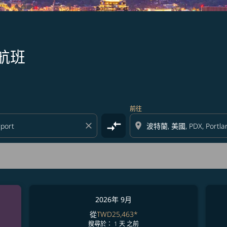
航班
前往
compare_arrows
close
location_on
2026年 9月
從
TWD25,463
*
搜尋於： 1 天 之前