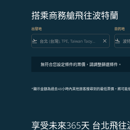
搭乘商務艙飛往波特蘭
出發地
目的地
flight_takeoff
close
flight_land
無符合您設定條件的票價，請調整篩選條件。
無符合您設定條件的票價，請調整篩選條件。
*顯示金額為過去48小時內其他旅客搜尋到的最低票價，將可能
享受未來365天 台北飛