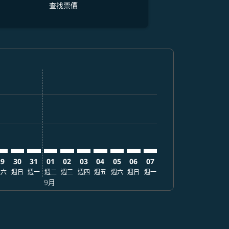
查找票價
票價
. 查找票價
mer. 查找票價
claimer. 查找票價
-disclaimer. 查找票價
fers-disclaimer. 查找票價
w-offers-disclaimer. 查找票價
-view-offers-disclaimer. 查找票價
cmp-view-offers-disclaimer. 查找票價
DX: cmp-view-offers-disclaimer. 查找票價
PE–PDX: cmp-view-offers-disclaimer. 查找票價
TPE–PDX: cmp-view-offers-disclaimer. 查找票價
TPE–PDX: cmp-view-offers-disclaimer. 查找票價
TPE–PDX: cmp-view-offers-disclaimer. 查找票價
TPE–PDX: cmp-view-offers-disclaimer. 查
TPE–PDX: cmp-view-offers-disclaimer
TPE–PDX: cmp-view-offers-discla
TPE–PDX: cmp-view-offers-di
TPE–PDX: cmp-view-offer
TPE–PDX: cmp-view-o
29
30
31
01
02
03
04
05
06
07
週六
週日
週一
週二
週三
週四
週五
週六
週日
週一
9月