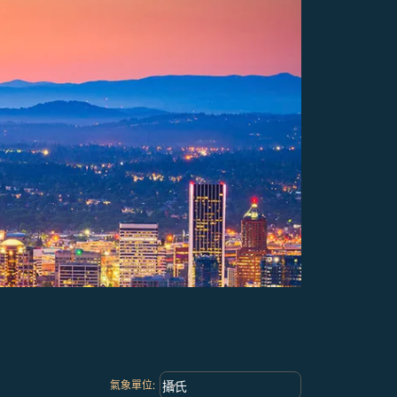
Weather unit option 攝氏 Selected
keyboard_arrow_down
攝氏
氣象單位
: