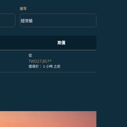
艙等
keyboard_arrow_down
經濟艙
艙等 option 經濟艙 Selected
票價
從
TWD27,857
*
搜尋於： 8 小時 之前