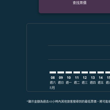
查找票價
Displaying fares for 八月-2026
TPE–PDX: cmp-view-offers-disc
TPE–PDX: cmp-view-offers-
TPE–PDX: cmp-view-off
TPE–PDX: cmp-view
TPE–PDX: cmp-
TPE–PDX: 
TPE–PD
TP
08
09
10
11
12
13
14
1
週六
週日
週一
週二
週三
週四
週五
週
8月
*顯示金額為過去48小時內其他旅客搜尋到的最低票價，將可能