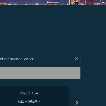
close
2026年 10月
2
chevron_right
無此月份結果。
無