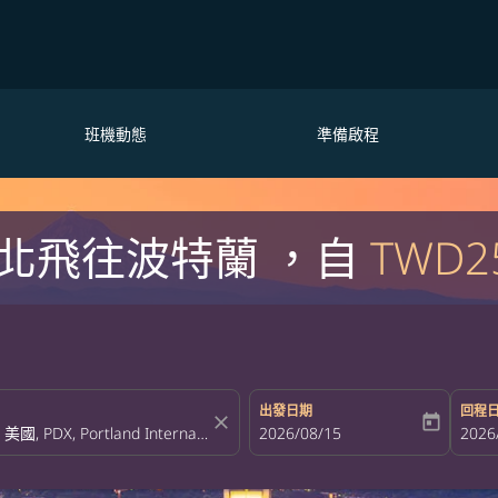
班機動態
準備啟程
北飛往波特蘭 ，自
TWD2
出發日期
回程
close
today
fc-booking-departure-date-aria-la
2026/08/15
fc-bo
2026