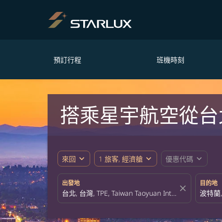
預訂行程
班機時刻
搭乘星宇航空從台
expand_more
expand_more
expand_more
來回
1 旅客, 經濟艙
優惠代碼
出發地
目的地
close