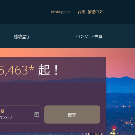
béshopping
台灣
-
繁體中文
體驗星宇
COSMILE會員
5,463*
起！
日期
today
搜尋
bel
oking-return-date-aria-label
/08/22