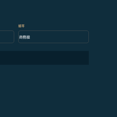
艙等
keyboard_arrow_down
商務艙
艙等 option 商務艙 Selected