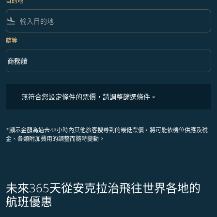
目的地
flight_land
艙等
keyboard_arrow_down
商務艙
艙等 option 商務艙 Selected
無符合您設定條件的票價，請調整篩選條件。
無符合您設定條件的票價，請調整篩選條件。
*顯示金額為過去48小時內其他旅客搜尋到的最低票價，將可能依機位供應及稅
金、各類附加費用的調整而隨時變動。
未來365天從安克拉治飛往世界各地的
航班優惠