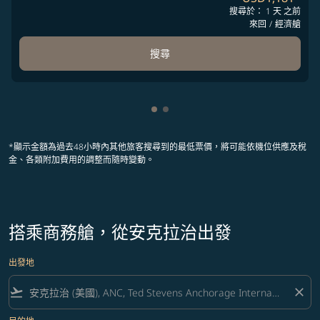
搜尋於： 1 天 之前
來回
/
經濟艙
搜尋
顯示 cmp-pagination-showing-
顯示 cmp-pagination-showin
*顯示金額為過去48小時內其他旅客搜尋到的最低票價，將可能依機位供應及稅
金、各類附加費用的調整而隨時變動。
搭乘商務艙，從安克拉治出發
出發地
flight_takeoff
close