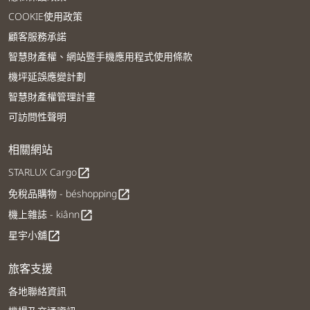
COOKIE使用政策
顧客服務承諾
智慧財產權、網站暨手機應用程式使用條款
機坪延誤應變計劃
智慧財產權管理計畫
可訪問性聲明
相關網站
STARLUX Cargo
open_in_new
免稅品購物 - béshopping
open_in_new
機上雜誌 - kiânn
open_in_new
星宇小舖
open_in_new
旅客支援
各地聯絡資訊