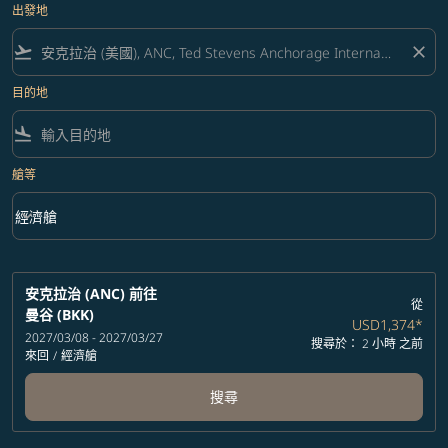
出發地
flight_takeoff
close
目的地
flight_land
艙等
keyboard_arrow_down
經濟艙
艙等 option 經濟艙 Selected
安克拉治 (ANC)
前往
從
曼谷 (BKK)
USD1,374
*
2027/03/08 - 2027/03/27
搜尋於： 2 小時 之前
來回
/
經濟艙
搜尋