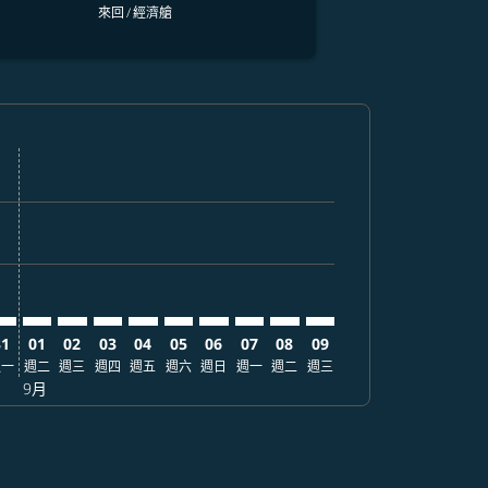
來回
/
經濟艙
票價
. 查找票價
imer. 查找票價
sclaimer. 查找票價
-disclaimer. 查找票價
fers-disclaimer. 查找票價
w-offers-disclaimer. 查找票價
-view-offers-disclaimer. 查找票價
cmp-view-offers-disclaimer. 查找票價
KK: cmp-view-offers-disclaimer. 查找票價
NC–BKK: cmp-view-offers-disclaimer. 查找票價
ANC–BKK: cmp-view-offers-disclaimer. 查找票價
ANC–BKK: cmp-view-offers-disclaimer. 查找票價
ANC–BKK: cmp-view-offers-disclaimer. 查找票價
ANC–BKK: cmp-view-offers-disclaimer. 查
ANC–BKK: cmp-view-offers-disclaime
ANC–BKK: cmp-view-offers-discl
ANC–BKK: cmp-view-offers-di
ANC–BKK: cmp-view-offer
ANC–BKK: cmp-view-o
31
01
02
03
04
05
06
07
08
09
週一
週二
週三
週四
週五
週六
週日
週一
週二
週三
9月