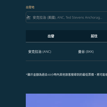
出發地
flight_takeoff
出發
前往
享受未來365天 安克拉治飛往曼谷的航班優惠
安克拉治 (ANC)
曼谷 (BKK)
*顯示金額為過去48小時內其他旅客搜尋到的最低票價，將可能