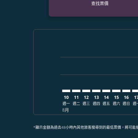
查找票價
Displaying fares for 八月-2026
ANC–BKK: cmp-view-offers-dis
ANC–BKK: cmp-view-offers
ANC–BKK: cmp-view-off
ANC–BKK: cmp-view
ANC–BKK: cmp-
ANC–BKK: 
ANC–BK
AN
10
11
12
13
14
15
16
1
週一
週二
週三
週四
週五
週六
週日
週
8月
*顯示金額為過去48小時內其他旅客搜尋到的最低票價，將可能