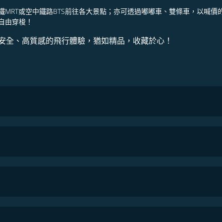
MRT或空中鐵路BTS前往各大景點；亦可透過嘟嘟車、雙條車，以喊
自由穿梭！
安全、高質感的飛行體驗，猶如精品，收藏於心！
COSMILE會員