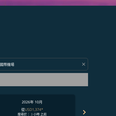
close
2026年 10月
2
從
USD1,374
*
從
chevron_right
搜尋於： 3 小時 之前
搜尋於