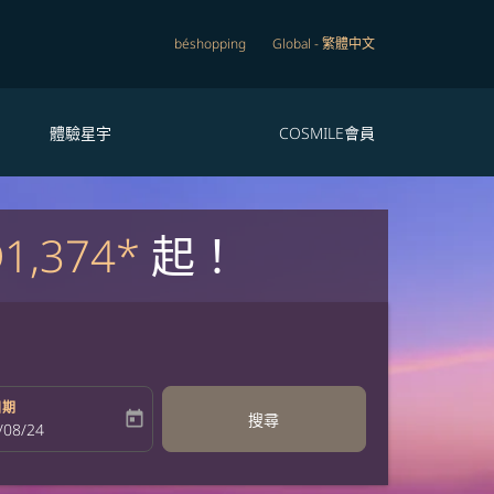
béshopping
Global
-
繁體中文
體驗星宇
COSMILE會員
1,374*
起！
日期
today
搜尋
bel
oking-return-date-aria-label
/08/24