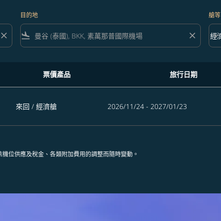
目的地
艙等
close
flight_land
close
keyboard_arrow_down
經
艙等 
票價產品
旅行日期
來回
/
經濟艙
2026/11/24 - 2027/01/23
依機位供應及稅金、各類附加費用的調整而隨時變動。