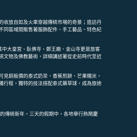
的收放自如及火車穿越傳統市場的奇景；造訪丹
不同區域間販售著服飾配件、手工藝品、特色紀
其中大皇宮、臥佛寺、鄭王廟、金山寺更是旅客
統文物及佛教藝術，詳細講述著從史前時代至近
可見銅板價的泰式奶茶、香蕉煎餅、芒果糯米，
備行程，獨特的技法搭配泰式藥草球，成為旅途
國的傳統新年，三天的假期中，各地舉行熱鬧慶