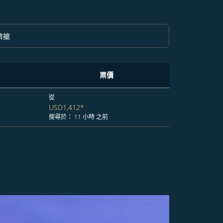
濟艙
option 經濟艙 Selected
票價
從
USD1,412
*
搜尋於： 11 小時 之前