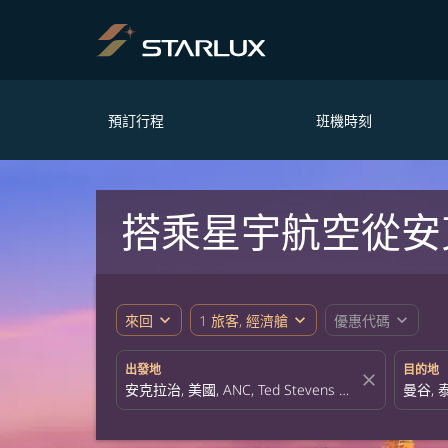
預訂行程
班機時刻
搭乘星宇航空從安
expand_more
expand_more
expand_more
來回
1 旅客, 經濟艙
優惠代碼
出發地
目的地
close