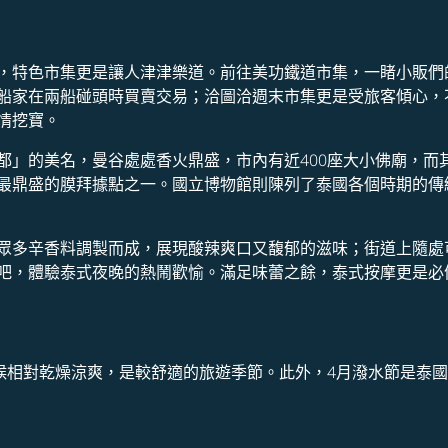
，特色市集更是讓人津津樂道。前往美功鐵道市集，一睹小販們
船家在兩船碰頭時買賣交易；洽圖洽週末市集更是受旅客傾心，
情挖寶。
都」的美名，曼谷處處香火鼎盛，市內有近400座大小佛廟，而
最鼎盛的膜拜據點之一。國立博物館則陳列了泰國各個時期的傳
眾多辛香料調製而成，展現酸辣爽口又馥郁的滋味；街道上隨處
吧，體驗泰式夜晚的熱鬧歡愉。滿足味蕾之餘，泰式按摩更是必
氣候相對乾燥涼爽，是較舒適的旅遊季節。此外，4月潑水節是泰