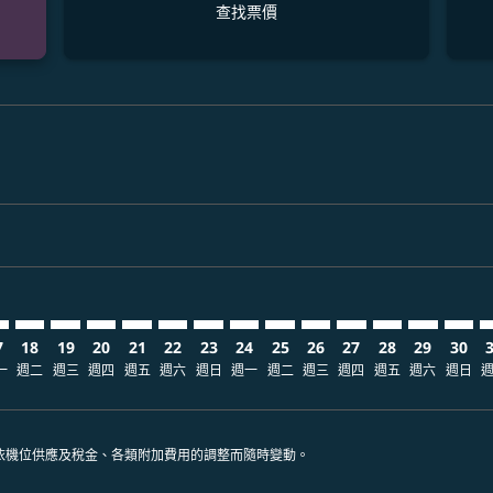
查找票價
claimer. 查找票價
-disclaimer. 查找票價
ers-disclaimer. 查找票價
-offers-disclaimer. 查找票價
view-offers-disclaimer. 查找票價
cmp-view-offers-disclaimer. 查找票價
K: cmp-view-offers-disclaimer. 查找票價
C–BKK: cmp-view-offers-disclaimer. 查找票價
ANC–BKK: cmp-view-offers-disclaimer. 查找票價
ANC–BKK: cmp-view-offers-disclaimer. 查找票價
ANC–BKK: cmp-view-offers-disclaimer. 查找票價
ANC–BKK: cmp-view-offers-disclaimer. 查找
ANC–BKK: cmp-view-offers-disclaimer
ANC–BKK: cmp-view-offers-discla
ANC–BKK: cmp-view-offers-di
ANC–BKK: cmp-view-offers
ANC–BKK: cmp-view-of
ANC–BKK: cmp-vie
ANC–BKK: cmp
ANC–BKK: 
ANC–B
A
7
18
19
20
21
22
23
24
25
26
27
28
29
30
一
週二
週三
週四
週五
週六
週日
週一
週二
週三
週四
週五
週六
週日
依機位供應及稅金、各類附加費用的調整而隨時變動。