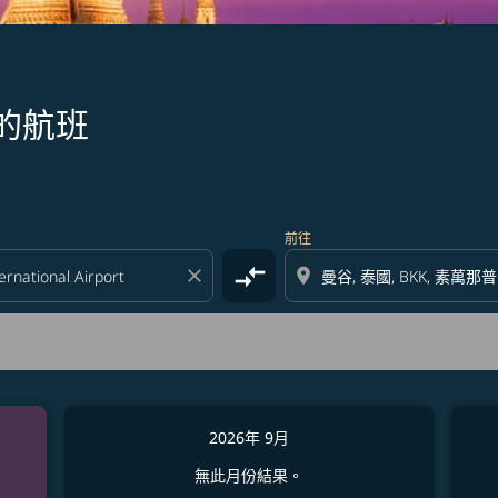
的航班
前往
compare_arrows
close
location_on
2026年 9月
無此月份結果。