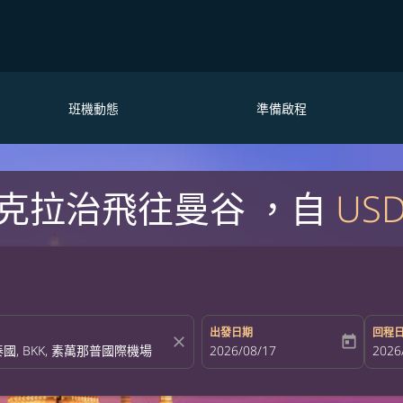
班機動態
準備啟程
克拉治飛往曼谷 ，自
USD
出發日期
回程
close
today
fc-booking-departure-date-aria-la
2026/08/17
fc-bo
2026