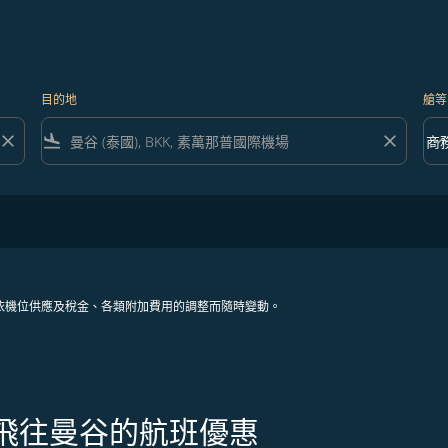
目的地
艙等
close
flight_land
close
keyboard_arrow_down
商
艙等 
依機位供應及稅金、各類附加費用的調整而隨時變動。
治飛往曼谷的航班優惠