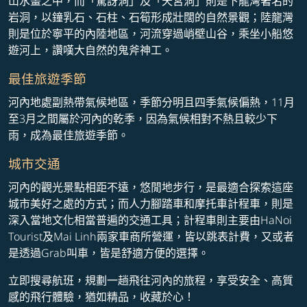
山水畫之中，而「驚訝洞」及「天宮洞」則是下龍灣著名的
岩洞，以鐘乳石、石柱、石筍形成壯闊的自然景觀；陸龍灣
則是位於寧平的內陸地區，河流穿過峭壁山谷，乘坐小船悠
遊河上，讚嘆大自然的鬼斧神工。
最佳旅遊季節
河內地處副熱帶氣候地區，季節分明且四季氣候偏熱，11月
至3月之間屬於河內的乾季，因為氣候相對不熱且較少下
雨，成為最佳旅遊季節。
城市交通
河內的觀光景點相距不遠，悠閒地步行，是最適合探索這座
城市美好之處的方式；而人力腳踏車和摩托車計程車，則是
深入當地文化相當普遍的交通工具；計程車則主要由HaNoi
Tourist及Mai Linh兩家車商所營運，皆以跳表計費，又或者
是透過Grab叫車，皆是舒適方便的選擇。
立即搜尋航班，規劃一趟飛往河內的旅程，享受安全、高質
感的飛行體驗，猶如精品，收藏於心！