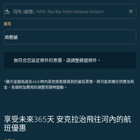
flight_land
close
艙等
keyboard_arrow_down
商務艙
艙等 option 商務艙 Selected
無符合您設定條件的票價，請調整篩選條件。
無符合您設定條件的票價，請調整篩選條件。
*顯示金額為過去48小時內其他旅客搜尋到的最低票價，將可能依機位供應及稅
金、各類附加費用的調整而隨時變動。
享受未來365天 安克拉治飛往河內的航
班優惠