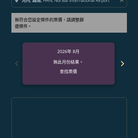
location_on
close
無符合您設定條件的票價，請調整篩
選條件。
2026年 8月
chevron_left
chevron_right
無此月份結果。
查找票價
Displaying fares for 八月-2026
ANC–HAN: cmp-view-offers-disclaimer. 查找票價
ANC–HAN: cmp-view-offers-disclaimer. 查找票價
ANC–HAN: cmp-view-offers-disclaimer. 查
ANC–HAN: cmp-view-offers-disclaime
ANC–HAN: cmp-view-offers-discl
ANC–HAN: cmp-view-offers-di
ANC–HAN: cmp-view-offer
ANC–HAN: cmp-view-o
ANC–HAN: cmp-vie
ANC–HAN: cmp
ANC–HAN:
ANC–H
A