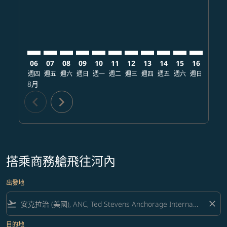
06
07
08
09
10
11
12
13
14
15
16
17
週四
週五
週六
週日
週一
週二
週三
週四
週五
週六
週日
週一
8月
chevron_left
chevron_right
搭乘商務艙飛往河內
出發地
flight_takeoff
close
目的地