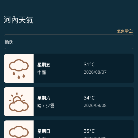
河內天氣
氣象單位
:
Weather unit option 攝氏 Selected
keyboard_arrow_down
攝氏
31°C
星期五
2026/08/07
中雨
34°C
星期六
2026/08/08
晴，少雲
35°C
星期日