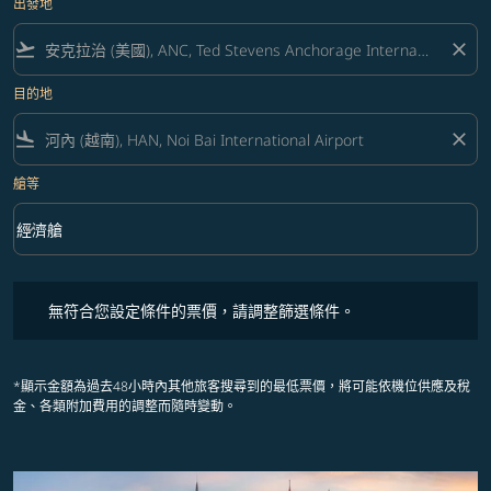
出發地
flight_takeoff
close
目的地
flight_land
close
艙等
keyboard_arrow_down
經濟艙
艙等 option 經濟艙 Selected
無符合您設定條件的票價，請調整篩選條件。
無符合您設定條件的票價，請調整篩選條件。
*顯示金額為過去48小時內其他旅客搜尋到的最低票價，將可能依機位供應及稅
金、各類附加費用的調整而隨時變動。