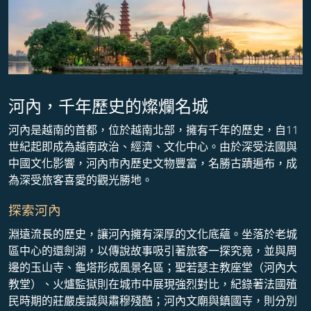
河內，千年歷史的燦爛名城
河內是越南的首都，位於越南北部，擁有千年的歷史，自11
世紀起即成為越南政治、經濟、文化中心。由於深受法國與
中國文化影響，河內市內歷史文物豐富，名勝古蹟遍布，成
為深受旅客喜愛的觀光勝地。
探索河內
淵遠流長的歷史，讓河內擁有深厚的文化底蘊。坐落於老城
區中心的還劍湖，以傳說故事吸引著旅客一探究竟，並與周
邊的玉山寺、龜塔形成風景名區；聖若瑟主教座堂（河內大
教堂）、火爐監獄則在城市中展現強烈對比，紀錄著法國殖
民時期的莊嚴虔誠與肅穆殘酷；河內文廟與鎮國寺，則分別