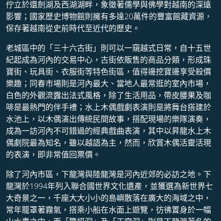
佇立於還劍湖及西湖湖畔，象徵著儒學與佛學對越南的深遠
影響；國家歷史博物館則擁有多達20萬件的豐富館藏資源，
保存著越南從史前時代至近代的歷史。
老城區中的「三十六古街」則可以一窺越式日常，自十五世
紀起成為河內的交易中心，古街依販售的商品分類，形成珠
寶街、玩具街、衣服街等特色街區，值得邊挖寶邊享受殺價
樂趣；同春市場則是河內最大、當地人最常逛的室內市場，
白色的外觀流露出法式風格，除了生活用品，帶皮腰果及咖
啡是最熱門的伴手禮；水上木偶戲劇表演則是將舞台搭建於
水池上，以木偶演出傳統民間故事，搭配現場的樂隊演奏，
成為一訪河內不可錯過的經典戲曲表演，其中以昇龍水上木
偶劇院最為知名，雖以越語為主，然而，欣賞木偶活靈活現
的表演，即非常值回票價。
除了河內市區，下龍灣與陸龍灣是河內近郊的必訪之地。下
龍灣於1994年列入聯合國世界文化遺產，並獲選為新世界七
大奇景之一，千座大大小小的島嶼散落在廣大的海域之中，
常年籠罩著霧氣，搭乘小船在水面上遊覽，彷彿置身於一幅