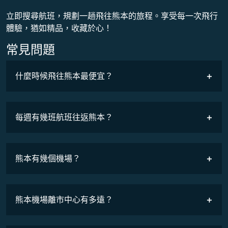
立即搜尋航班，規劃一趟飛往熊本的旅程。享受每一次飛行
體驗，猶如精品，收藏於心！
常見問題
什麼時候飛往熊本最便宜？
最低票價
COSMILE會員
每週有幾班航班往返熊本？
班機時刻表
熊本有幾個機場？
熊本機場離市中心有多遠？