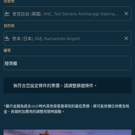
出發地
flight_takeoff
close
目的地
flight_land
close
艙等
keyboard_arrow_down
經濟艙
艙等 option 經濟艙 Selected
無符合您設定條件的票價，請調整篩選條件。
無符合您設定條件的票價，請調整篩選條件。
*顯示金額為過去48小時內其他旅客搜尋到的最低票價，將可能依機位供應及稅
金、各類附加費用的調整而隨時變動。