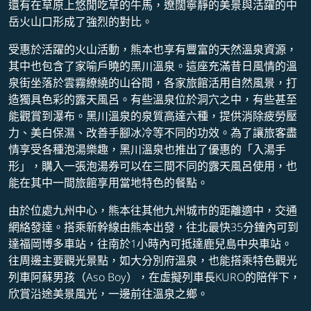
還有在草原上悠閒吃草的牛馬，遼闊寧靜的美景與活躍的中
岳火山口形成了強烈的對比。
受惠於活躍的火山活動，熊本也享有豐富的天然溫泉資源，
其中也包含了家喻戶曉的黑川溫泉。這座充滿昔日風情的溫
泉街坐落於雲霧繚繞的山谷間，各家旅館活用自然風景，打
造獨具色彩的露天風呂。有些溫泉位於洞穴之中，有些甚至
能觀賞到瀑布。黑川溫泉的泉質高達六種，提供消除疲勞壓
力、美白保濕、改善手腳冰冷等不同的功效。為了讓旅客盡
情享受各種泡湯樂趣，黑川溫泉也推出了優惠的「入湯手
形」，購入一張泡湯券可以在三間不同的露天風呂使用，也
能在其中一間旅館享用當地特色的餐點。
由於位處九州中心，熊本往其他九州城市的距離適中，交通
網絡發達。搭乘新幹線由熊本出發，往北最快35分鐘內可到
達福岡博多車站，往南於1小時內可抵達鹿兒島中央車站。
往周邊主要觀光景點，如大分別府溫泉，也能搭乘特色觀光
列車阿蘇男孩（Aso Boy），在虛擬列車長KURO的陪伴下，
欣賞沿途美景風光，一邊前往溫泉之鄉。