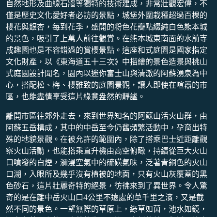
自然地形及曲線石牆等獨特的技術建成，非常壯觀宏偉，不
僅是歷史文化愛好者必訪的景點，城堡外圍栽種超過百棵的
櫻花與銀杏，每到花季，盛開的粉色花瓣點綴純白色熊本城
的景色，吸引了上萬人前往觀賞。在熊本城東南面的水前寺
成趣園也是不容錯過的賞櫻景點。這座和式庭園是國家指定
文化財產，以《東海道五十三次》中描繪的景色造景與桃山
式庭園設計聞名，園內以迷你富士山與清澈的阿蘇湧泉為中
心，搭配松、梅、櫻雅致的庭園景觀，讓人即使在喧囂的市
區，也能盡情享受這片綠意盎然的靜謐。
離開市區往郊外走去，來到世界知名的阿蘇山活火山群，由
阿蘇五岳構成，其中的中岳至今仍舊頻繁活動中，孕育出特
殊的地貌景觀。在被允許的範圍內，除了搭乘巴士近距離觀
察火山活動，也能搭乘直升機由高空俯瞰，持續從巨大火山
口噴發的白煙，瀰漫空氣中的硫磺氣味，泛著青銅色的火山
口湖，入眼所及幾乎沒有植被的地面，只有火山灰覆蓋的黑
色砂石，這片壯麗奇特的絕景，彷彿來到了異世界。令人驚
奇的是在離中岳火山口4公里不遠處的草千里之濱，又是截
然不同的景色。一望無際的草原上，綠草如茵，池水如鏡，