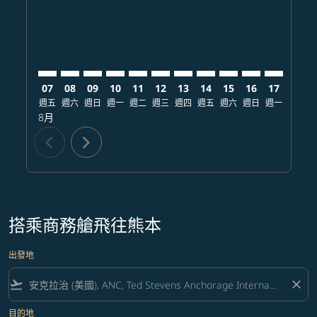
07
08
09
10
11
12
13
14
15
16
17
18
週五
週六
週日
週一
週二
週三
週四
週五
週六
週日
週一
週二
8月
chevron_left
chevron_right
搭乘商務艙飛往熊本
出發地
flight_takeoff
close
目的地