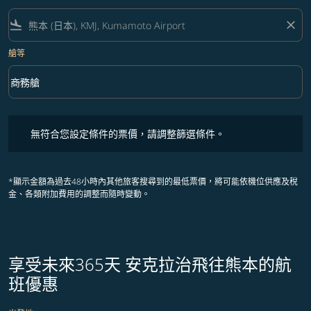
flight_land
close
艙等
keyboard_arrow_down
商務艙
艙等 option 商務艙 Selected
無符合您設定條件的票價，請調整篩選條件。
無符合您設定條件的票價，請調整篩選條件。
*顯示金額為過去48小時內其他旅客搜尋到的最低票價，將可能依機位供應及稅
金、各類附加費用的調整而隨時變動。
享受未來365天 安克拉治飛往熊本的航
班優惠