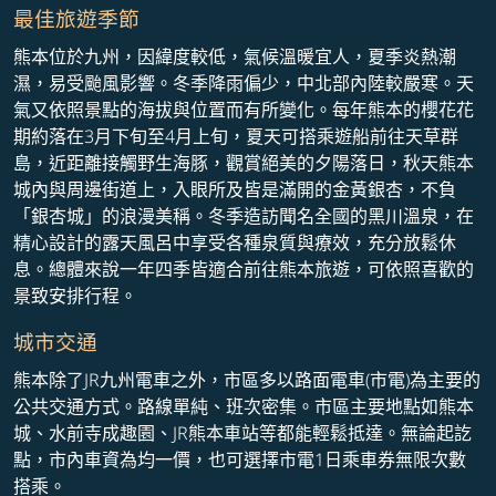
最佳旅遊季節
熊本位於九州，因緯度較低，氣候溫暖宜人，夏季炎熱潮
濕，易受颱風影響。冬季降雨偏少，中北部內陸較嚴寒。天
氣又依照景點的海拔與位置而有所變化。每年熊本的櫻花花
期約落在3月下旬至4月上旬，夏天可搭乘遊船前往天草群
島，近距離接觸野生海豚，觀賞絕美的夕陽落日，秋天熊本
城內與周邊街道上，入眼所及皆是滿開的金黃銀杏，不負
「銀杏城」的浪漫美稱。冬季造訪聞名全國的黑川溫泉，在
精心設計的露天風呂中享受各種泉質與療效，充分放鬆休
息。總體來說一年四季皆適合前往熊本旅遊，可依照喜歡的
景致安排行程。
城市交通
熊本除了JR九州電車之外，市區多以路面電車(市電)為主要的
公共交通方式。路線單純、班次密集。市區主要地點如熊本
城、水前寺成趣園、JR熊本車站等都能輕鬆抵達。無論起訖
點，市內車資為均一價，也可選擇市電1日乘車券無限次數
搭乘。