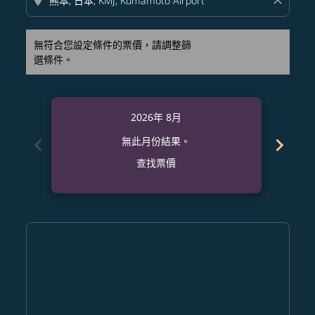
location_on
close
無符合您設定條件的票價，請調整篩
選條件。
2026年 8月
chevron_left
chevron_right
無此月份結果。
查找票價
Displaying fares for 八月-2026
ANC–KMJ: cmp-view-offers-disclaimer. 查找票價
ANC–KMJ: cmp-view-offers-disclaimer. 查找票價
ANC–KMJ: cmp-view-offers-disclaimer. 查
ANC–KMJ: cmp-view-offers-disclaime
ANC–KMJ: cmp-view-offers-discla
ANC–KMJ: cmp-view-offers-di
ANC–KMJ: cmp-view-offer
ANC–KMJ: cmp-view-of
ANC–KMJ: cmp-vie
ANC–KMJ: cmp
ANC–KMJ:
ANC–K
A