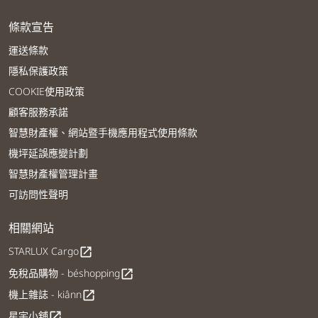
條款宣告
運送條款
隱私保護政策
COOKIE使用政策
顧客服務承諾
智慧財產權、網站暨手機應用程式使用條款
機坪延誤應變計劃
智慧財產權管理計畫
可訪問性聲明
相關網站
STARLUX Cargo
open_in_new
免稅品購物 - béshopping
open_in_new
機上雜誌 - kiânn
open_in_new
星宇小舖
open_in_new