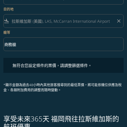
目的地
flight_land
close
艙等
keyboard_arrow_down
商務艙
艙等 option 商務艙 Selected
無符合您設定條件的票價，請調整篩選條件。
無符合您設定條件的票價，請調整篩選條件。
*顯示金額為過去48小時內其他旅客搜尋到的最低票價，將可能依機位供應及稅
金、各類附加費用的調整而隨時變動。
享受未來365天 福岡飛往拉斯維加斯的
航班優惠