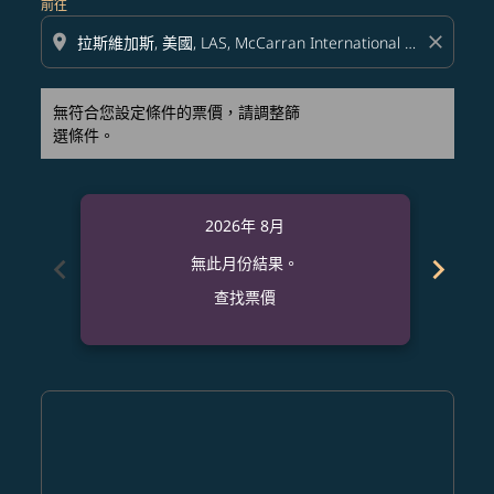
前往
location_on
close
無符合您設定條件的票價，請調整篩
選條件。
2026年 8月
chevron_left
chevron_right
無此月份結果。
查找票價
Displaying fares for 八月-2026