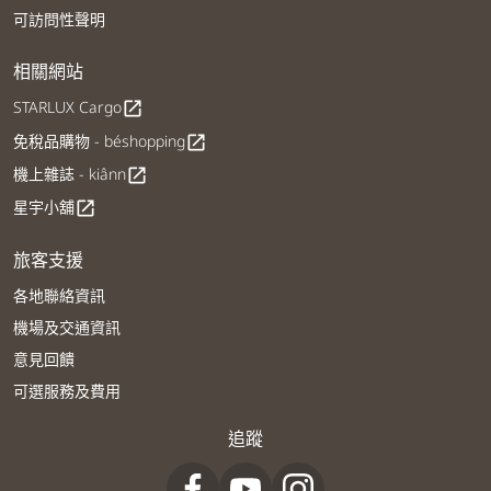
可訪問性聲明
相關網站
STARLUX Cargo
open_in_new
免稅品購物 - béshopping
open_in_new
機上雜誌 - kiânn
open_in_new
星宇小舖
open_in_new
旅客支援
各地聯絡資訊
機場及交通資訊
意見回饋
可選服務及費用
追蹤