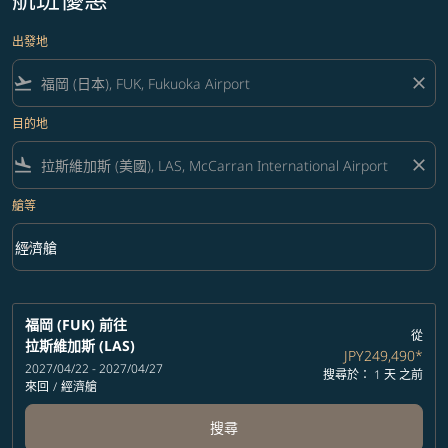
出發地
flight_takeoff
close
目的地
flight_land
close
艙等
keyboard_arrow_down
經濟艙
艙等 option 經濟艙 Selected
福岡 (FUK)
前往
從
拉斯維加斯 (LAS)
JPY249,490
*
2027/04/22 - 2027/04/27
搜尋於： 1 天 之前
來回
/
經濟艙
搜尋