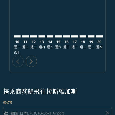
FUK–LAS: cmp-view-offers-disclaimer. 查找票價
FUK–LAS: cmp-view-offers-disclaimer. 查找票價
FUK–LAS: cmp-view-offers-disclaimer. 查找
FUK–LAS: cmp-view-offers-disclaimer
FUK–LAS: cmp-view-offers-discla
FUK–LAS: cmp-view-offers-di
FUK–LAS: cmp-view-offers
FUK–LAS: cmp-view-of
FUK–LAS: cmp-vie
FUK–LAS: cmp
FUK–LAS:
FUK–L
F
10
11
12
13
14
15
16
17
18
19
20
21
週一
週二
週三
週四
週五
週六
週日
週一
週二
週三
週四
週五
8月
chevron_left
chevron_right
搭乘商務艙飛往拉斯維加斯
出發地
flight_takeoff
close