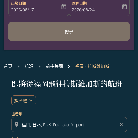
出發日期
回程日期
today
today
fc-booking-departure-date-aria-label
2026/08/17
fc-booking-return-date-aria-label
2026/08/24
搜尋
首頁
航班
前往美國
福岡 - 拉斯維加斯
即將從福岡飛往拉斯維加斯的航班
無符合您設定條件的票價，請調整篩選條件。
expand_more
經濟艙
出發地
location_on
close