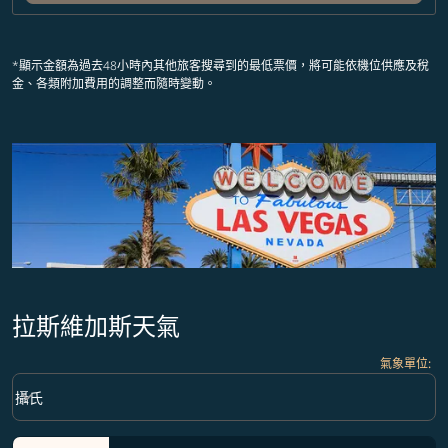
*顯示金額為過去48小時內其他旅客搜尋到的最低票價，將可能依機位供應及稅
金、各類附加費用的調整而隨時變動。
拉斯維加斯天氣
氣象單位
:
Weather unit option 攝氏 Selected
keyboard_arrow_down
攝氏