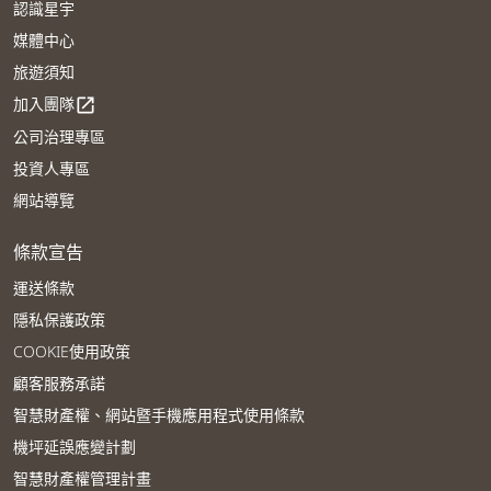
認識星宇
媒體中心
旅遊須知
加入團隊
open_in_new
公司治理專區
投資人專區
網站導覽
條款宣告
運送條款
隱私保護政策
COOKIE使用政策
顧客服務承諾
智慧財產權、網站暨手機應用程式使用條款
機坪延誤應變計劃
智慧財產權管理計畫