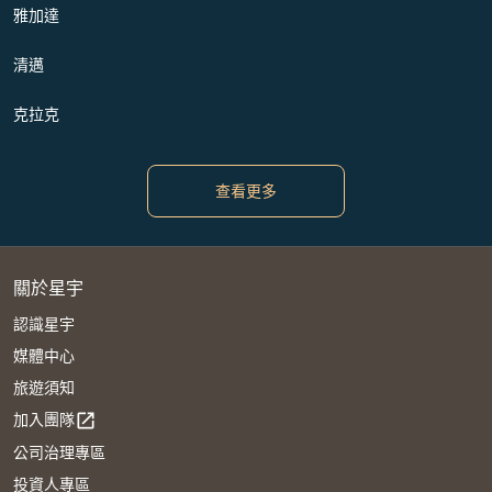
雅加達
清邁
克拉克
查看更多
關於星宇
認識星宇
媒體中心
旅遊須知
加入團隊
open_in_new
公司治理專區
投資人專區