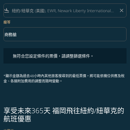
flight_land
close
艙等
keyboard_arrow_down
商務艙
艙等 option 商務艙 Selected
無符合您設定條件的票價，請調整篩選條件。
無符合您設定條件的票價，請調整篩選條件。
*顯示金額為過去48小時內其他旅客搜尋到的最低票價，將可能依機位供應及稅
金、各類附加費用的調整而隨時變動。
享受未來365天 福岡飛往紐約/紐華克的
航班優惠