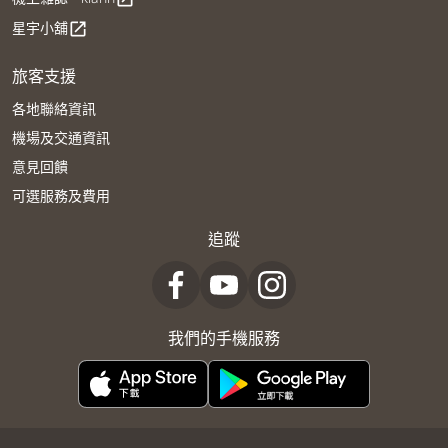
星宇小舖
open_in_new
旅客支援
各地聯絡資訊
機場及交通資訊
意見回饋
可選服務及費用
追蹤
我們的手機服務