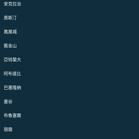
安克拉治
奧斯汀
鳳凰城
舊金山
亞特蘭大
阿布達比
巴塞隆納
曼谷
布魯塞爾
宿霧