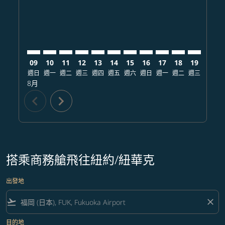
09
10
11
12
13
14
15
16
17
18
19
20
週日
週一
週二
週三
週四
週五
週六
週日
週一
週二
週三
週四
8月
chevron_left
chevron_right
搭乘商務艙飛往紐約/紐華克
出發地
flight_takeoff
close
目的地