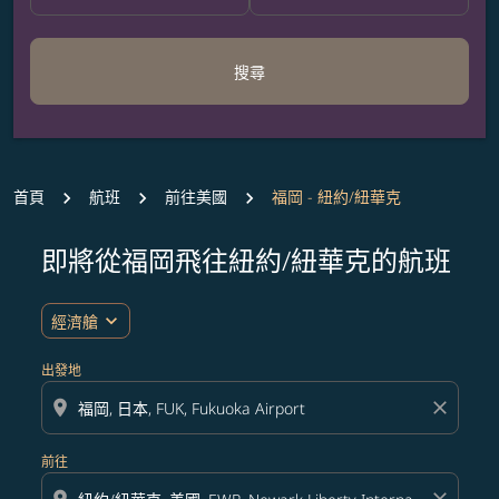
搜尋
首頁
航班
前往美國
福岡 - 紐約/紐華克
即將從福岡飛往紐約/紐華克的航班
無符合您設定條件的票價，請調整篩選條件。
expand_more
經濟艙
出發地
location_on
close
前往