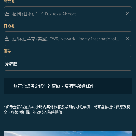
出發地
flight_takeoff
close
目的地
flight_land
close
艙等
keyboard_arrow_down
經濟艙
艙等 option 經濟艙 Selected
無符合您設定條件的票價，請調整篩選條件。
無符合您設定條件的票價，請調整篩選條件。
*顯示金額為過去48小時內其他旅客搜尋到的最低票價，將可能依機位供應及稅
金、各類附加費用的調整而隨時變動。