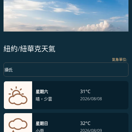
紐約/紐華克天氣
氣象單位
:
Weather unit option 攝氏 Selected
keyboard_arrow_down
攝氏
31°C
星期六
2026/08/08
晴，少雲
32°C
星期日
2026/08/09
小雨