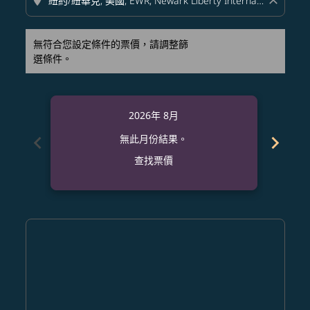
location_on
close
無符合您設定條件的票價，請調整篩
選條件。
2026年 8月
chevron_left
chevron_right
無此月份結果。
查找票價
Displaying fares for 八月-2026
FUK–EWR: cmp-view-offers-disclaimer. 查找票價
FUK–EWR: cmp-view-offers-disclaimer. 查找票價
FUK–EWR: cmp-view-offers-disclaimer. 查
FUK–EWR: cmp-view-offers-disclaime
FUK–EWR: cmp-view-offers-discl
FUK–EWR: cmp-view-offers-di
FUK–EWR: cmp-view-offer
FUK–EWR: cmp-view-o
FUK–EWR: cmp-vie
FUK–EWR: cmp
FUK–EWR:
FUK–E
F