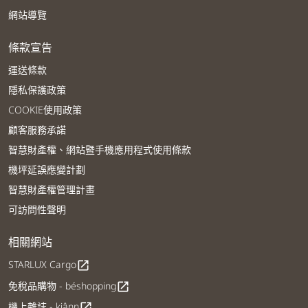
網站導覽
條款宣告
運送條款
隱私保護政策
COOKIE使用政策
顧客服務承諾
智慧財產權、網站暨手機應用程式使用條款
機坪延誤應變計劃
智慧財產權管理計畫
可訪問性聲明
相關網站
STARLUX Cargo
open_in_new
免稅品購物 - béshopping
open_in_new
機上雜誌 - kiânn
open_in_new