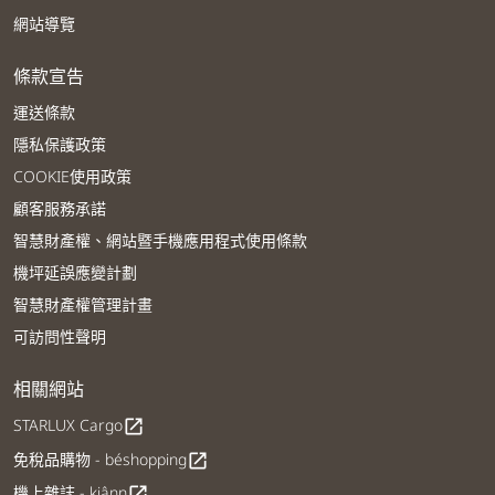
網站導覽
條款宣告
運送條款
隱私保護政策
COOKIE使用政策
顧客服務承諾
智慧財產權、網站暨手機應用程式使用條款
機坪延誤應變計劃
智慧財產權管理計畫
可訪問性聲明
相關網站
STARLUX Cargo
open_in_new
免稅品購物 - béshopping
open_in_new
機上雜誌 - kiânn
open_in_new