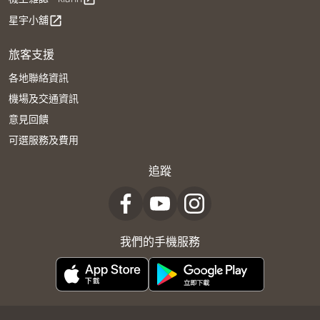
星宇小舖
open_in_new
旅客支援
各地聯絡資訊
機場及交通資訊
意見回饋
可選服務及費用
追蹤
我們的手機服務