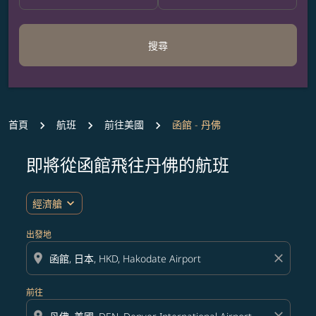
搜尋
首頁
航班
前往美國
函館 - 丹佛
即將從函館飛往丹佛的航班
無符合您設定條件的票價，請調整篩選條件。
expand_more
經濟艙
出發地
location_on
close
前往