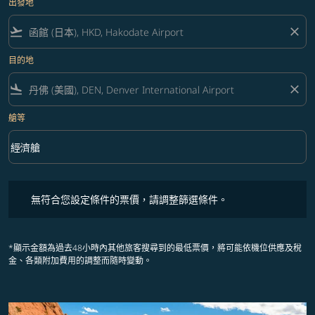
出發地
flight_takeoff
close
目的地
flight_land
close
艙等
keyboard_arrow_down
經濟艙
艙等 option 經濟艙 Selected
無符合您設定條件的票價，請調整篩選條件。
無符合您設定條件的票價，請調整篩選條件。
*顯示金額為過去48小時內其他旅客搜尋到的最低票價，將可能依機位供應及稅
金、各類附加費用的調整而隨時變動。