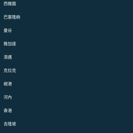
西雅圖
巴塞隆納
曼谷
雅加達
清邁
克拉克
峴港
河內
香港
吉隆坡