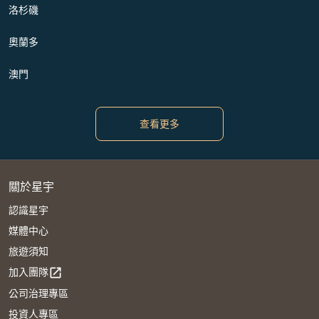
洛杉磯
奧蘭多
澳門
查看更多
關於星宇
認識星宇
媒體中心
旅遊須知
加入團隊
open_in_new
公司治理專區
投資人專區