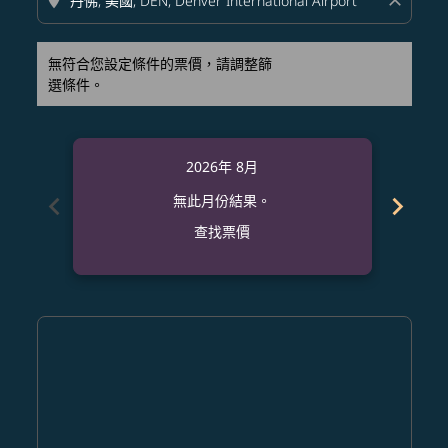
location_on
close
無符合您設定條件的票價，請調整篩
選條件。
2026年 8月
chevron_left
chevron_right
無此月份結果。
查找票價
Displaying fares for 八月-2026
HKD–DEN: cmp-view-offers-disclaimer. 查找票價
HKD–DEN: cmp-view-offers-disclaimer. 查找票價
HKD–DEN: cmp-view-offers-disclaimer. 查
HKD–DEN: cmp-view-offers-disclaime
HKD–DEN: cmp-view-offers-discl
HKD–DEN: cmp-view-offers-di
HKD–DEN: cmp-view-offer
HKD–DEN: cmp-view-o
HKD–DEN: cmp-vie
HKD–DEN: cmp
HKD–DEN:
HKD–
H