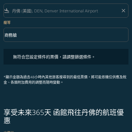
flight_land
close
艙等
keyboard_arrow_down
商務艙
艙等 option 商務艙 Selected
無符合您設定條件的票價，請調整篩選條件。
無符合您設定條件的票價，請調整篩選條件。
*顯示金額為過去48小時內其他旅客搜尋到的最低票價，將可能依機位供應及稅
金、各類附加費用的調整而隨時變動。
享受未來365天 函館飛往丹佛的航班優
惠