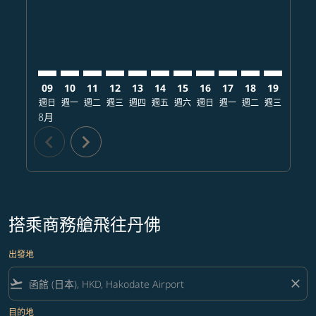
09
10
11
12
13
14
15
16
17
18
19
20
週日
週一
週二
週三
週四
週五
週六
週日
週一
週二
週三
週四
8月
chevron_left
chevron_right
搭乘商務艙飛往丹佛
出發地
flight_takeoff
close
目的地