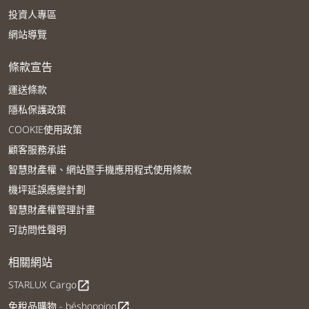
投資人專區
網站導覽
條款宣告
運送條款
隱私保護政策
COOKIE使用政策
顧客服務承諾
智慧財產權、網站暨手機應用程式使用條款
機坪延誤應變計劃
智慧財產權管理計畫
可訪問性聲明
相關網站
STARLUX Cargo
open_in_new
免稅品購物 - béshopping
open_in_new