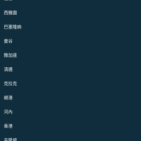
西雅圖
巴塞隆納
曼谷
雅加達
清邁
克拉克
峴港
河內
香港
吉隆坡