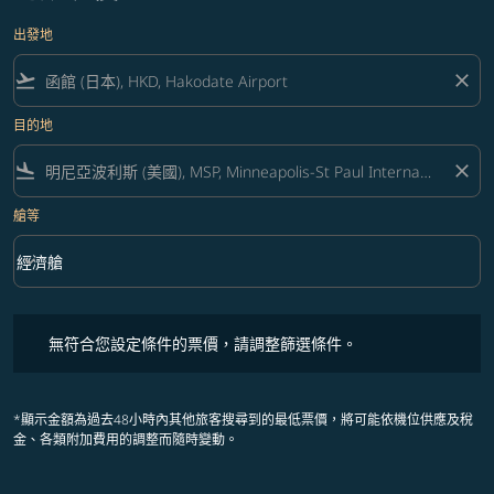
出發地
flight_takeoff
close
目的地
flight_land
close
艙等
keyboard_arrow_down
經濟艙
艙等 option 經濟艙 Selected
無符合您設定條件的票價，請調整篩選條件。
無符合您設定條件的票價，請調整篩選條件。
*顯示金額為過去48小時內其他旅客搜尋到的最低票價，將可能依機位供應及稅
金、各類附加費用的調整而隨時變動。