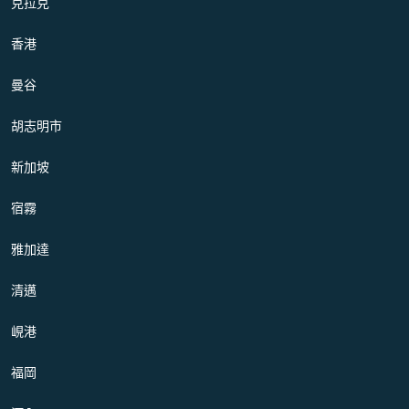
克拉克
香港
曼谷
胡志明市
新加坡
宿霧
雅加達
清邁
峴港
福岡