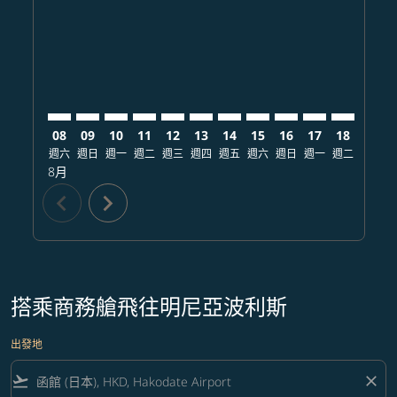
HKD–MSP: cmp-view-offers-disclaimer. 查找票價
HKD–MSP: cmp-view-offers-disclaimer. 查找票價
HKD–MSP: cmp-view-offers-disclaimer. 
HKD–MSP: cmp-view-offers-disclaime
HKD–MSP: cmp-view-offers-discl
HKD–MSP: cmp-view-offers-d
HKD–MSP: cmp-view-offer
HKD–MSP: cmp-view-o
HKD–MSP: cmp-vi
HKD–MSP: cmp
HKD–MSP:
HKD–
H
08
09
10
11
12
13
14
15
16
17
18
19
週六
週日
週一
週二
週三
週四
週五
週六
週日
週一
週二
週三
8月
chevron_left
chevron_right
搭乘商務艙飛往明尼亞波利斯
出發地
flight_takeoff
close