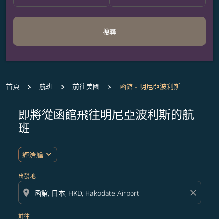
搜尋
首頁
航班
前往美國
函館 - 明尼亞波利斯
即將從函館飛往明尼亞波利斯的航
無符合您設定條件的票價，請調整篩選條件。
班
expand_more
經濟艙
出發地
location_on
close
前往