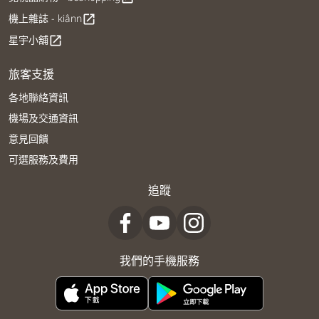
機上雜誌 - kiânn
open_in_new
星宇小舖
open_in_new
旅客支援
各地聯絡資訊
機場及交通資訊
意見回饋
可選服務及費用
追蹤
我們的手機服務