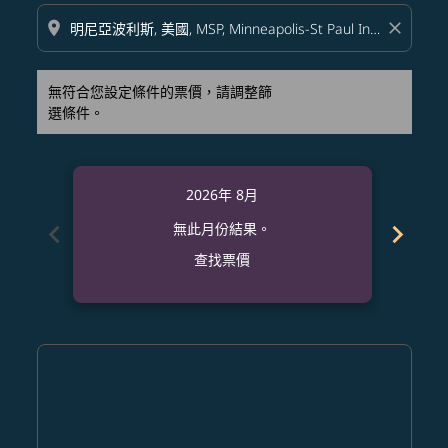
location_on
close
無符合您設定條件的票價，請調整篩
選條件。
2026年 8月
chevron_left
chevron_right
無此月份結果。
查找票價
Displaying fares for 八月-2026