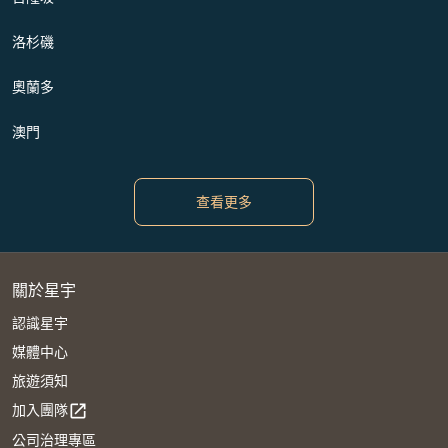
洛杉磯
奧蘭多
澳門
查看更多
關於星宇
認識星宇
媒體中心
旅遊須知
加入團隊
open_in_new
公司治理專區