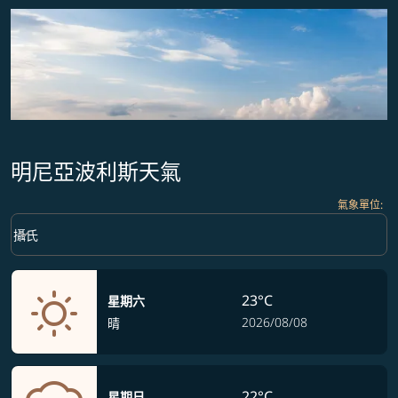
明尼亞波利斯天氣
氣象單位
:
Weather unit option 攝氏 Selected
keyboard_arrow_down
攝氏
23°C
星期六
2026/08/08
晴
22°C
星期日