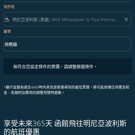
目的地
flight_land
close
艙等
keyboard_arrow_down
商務艙
艙等 option 商務艙 Selected
無符合您設定條件的票價，請調整篩選條件。
無符合您設定條件的票價，請調整篩選條件。
*顯示金額為過去48小時內其他旅客搜尋到的最低票價，將可能依機位供應及稅
金、各類附加費用的調整而隨時變動。
享受未來365天 函館飛往明尼亞波利斯
的航班優惠