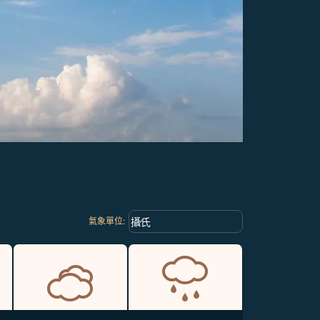
Weather unit option 攝氏 Selected
keyboard_arrow_down
攝氏
氣象單位
: