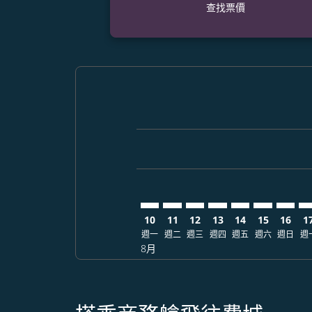
查找票價
Displaying fares for 八月-2026
HKD–PHL: cmp-view-offers-dis
HKD–PHL: cmp-view-offers
HKD–PHL: cmp-view-off
HKD–PHL: cmp-view
HKD–PHL: cmp-
HKD–PHL: 
HKD–PH
HK
10
11
12
13
14
15
16
1
週一
週二
週三
週四
週五
週六
週日
週
8月