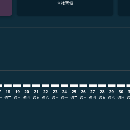
查找票價
claimer. 查找票價
-disclaimer. 查找票價
ers-disclaimer. 查找票價
-offers-disclaimer. 查找票價
view-offers-disclaimer. 查找票價
cmp-view-offers-disclaimer. 查找票價
L: cmp-view-offers-disclaimer. 查找票價
D–PHL: cmp-view-offers-disclaimer. 查找票價
HKD–PHL: cmp-view-offers-disclaimer. 查找票價
HKD–PHL: cmp-view-offers-disclaimer. 查找票價
HKD–PHL: cmp-view-offers-disclaimer. 查找票價
HKD–PHL: cmp-view-offers-disclaimer. 查找
HKD–PHL: cmp-view-offers-disclaimer
HKD–PHL: cmp-view-offers-discla
HKD–PHL: cmp-view-offers-di
HKD–PHL: cmp-view-offers
HKD–PHL: cmp-view-of
HKD–PHL: cmp-vie
HKD–PHL: cmp
HKD–PHL: 
HKD–P
H
7
18
19
20
21
22
23
24
25
26
27
28
29
30
一
週二
週三
週四
週五
週六
週日
週一
週二
週三
週四
週五
週六
週日