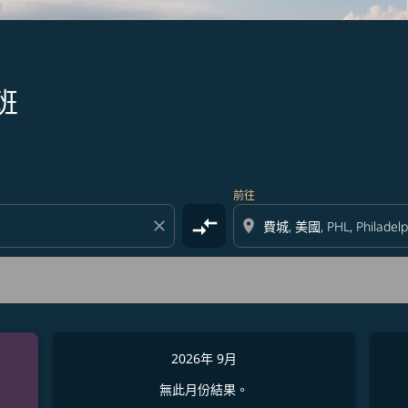
班
前往
compare_arrows
close
location_on
2026年 9月
無此月份結果。