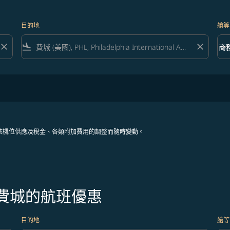
目的地
艙等
close
flight_land
close
keyboard_arrow_down
商
艙等 
依機位供應及稅金、各類附加費用的調整而隨時變動。
往費城的航班優惠
目的地
艙等