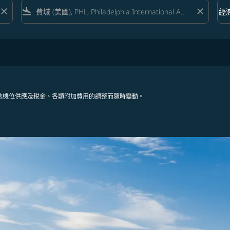
close
flight_land
close
keyboard_arrow_down
經
艙等 
依機位供應及稅金、各類附加費用的調整而隨時變動。