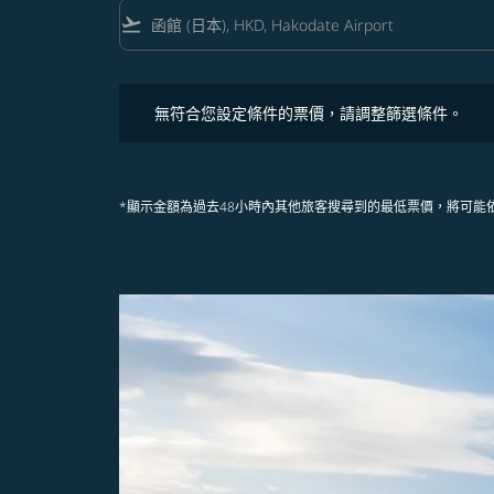
flight_takeoff
無符合您設定條件的票價，請調整篩選條件。
無符合您設定條件的票價，請調整篩選條件。
*顯示金額為過去48小時內其他旅客搜尋到的最低票價，將可能