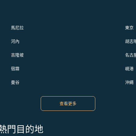
馬尼拉
東京
河內
胡志
吉隆坡
名古
宿霧
峴港
曼谷
沖繩
查看更多
s 的熱門目的地