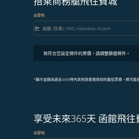
搭乘商務艙飛往費城
出發地
flight_takeoff
無符合您設定條件的票價，請調整篩選條件。
無符合您設定條件的票價，請調整篩選條件。
*顯示金額為過去48小時內其他旅客搜尋到的最低票價，將可能
享受未來365天 函館飛
出發地