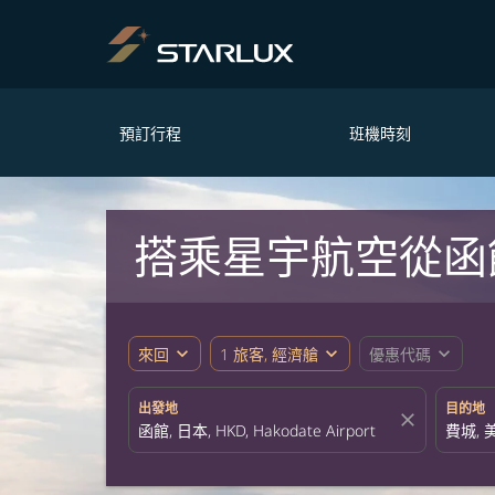
預訂行程
班機時刻
搭乘星宇航空從函
expand_more
expand_more
expand_more
來回
1 旅客, 經濟艙
優惠代碼
出發地
目的地
close