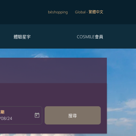
béshopping
Global
-
繁體中文
體驗星宇
COSMILE會員
日期
today
搜尋
bel
oking-return-date-aria-label
/08/24