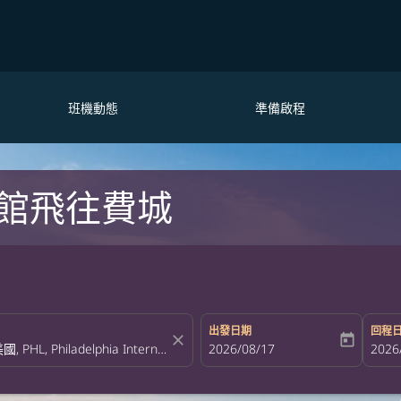
班機動態
準備啟程
館飛往費城
出發日期
回程
close
today
fc-booking-departure-date-aria-la
2026/08/17
fc-bo
2026