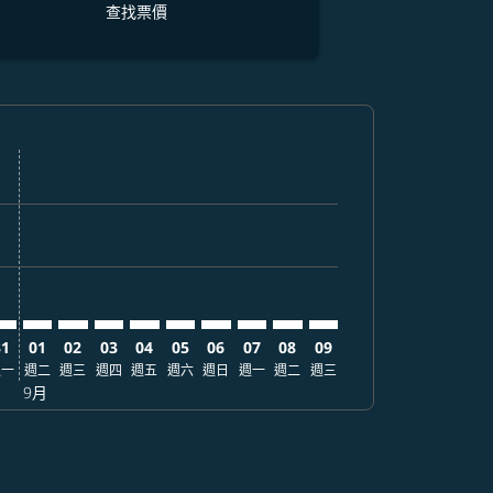
查找票價
票價
. 查找票價
imer. 查找票價
sclaimer. 查找票價
-disclaimer. 查找票價
fers-disclaimer. 查找票價
w-offers-disclaimer. 查找票價
-view-offers-disclaimer. 查找票價
cmp-view-offers-disclaimer. 查找票價
HL: cmp-view-offers-disclaimer. 查找票價
KD–PHL: cmp-view-offers-disclaimer. 查找票價
HKD–PHL: cmp-view-offers-disclaimer. 查找票價
HKD–PHL: cmp-view-offers-disclaimer. 查找票價
HKD–PHL: cmp-view-offers-disclaimer. 查找票價
HKD–PHL: cmp-view-offers-disclaimer. 查
HKD–PHL: cmp-view-offers-disclaime
HKD–PHL: cmp-view-offers-discl
HKD–PHL: cmp-view-offers-di
HKD–PHL: cmp-view-offer
HKD–PHL: cmp-view-o
31
01
02
03
04
05
06
07
08
09
週一
週二
週三
週四
週五
週六
週日
週一
週二
週三
9月