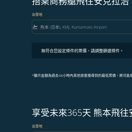
搭乘商務艙飛往安克拉治
出發地
flight_takeoff
無符合您設定條件的票價，請調整篩選條件。
無符合您設定條件的票價，請調整篩選條件。
*顯示金額為過去48小時內其他旅客搜尋到的最低票價，將可能
享受未來365天 熊本飛
出發地