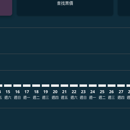
查找票價
claimer. 查找票價
disclaimer. 查找票價
ers-disclaimer. 查找票價
-offers-disclaimer. 查找票價
view-offers-disclaimer. 查找票價
cmp-view-offers-disclaimer. 查找票價
C: cmp-view-offers-disclaimer. 查找票價
J–ANC: cmp-view-offers-disclaimer. 查找票價
KMJ–ANC: cmp-view-offers-disclaimer. 查找票價
KMJ–ANC: cmp-view-offers-disclaimer. 查找票價
KMJ–ANC: cmp-view-offers-disclaimer. 查找票價
KMJ–ANC: cmp-view-offers-disclaimer. 查找
KMJ–ANC: cmp-view-offers-disclaimer
KMJ–ANC: cmp-view-offers-discla
KMJ–ANC: cmp-view-offers-dis
KMJ–ANC: cmp-view-offers
KMJ–ANC: cmp-view-of
KMJ–ANC: cmp-vie
KMJ–ANC: cmp
KMJ–ANC: 
KMJ–A
K
4
15
16
17
18
19
20
21
22
23
24
25
26
27
五
週六
週日
週一
週二
週三
週四
週五
週六
週日
週一
週二
週三
週四