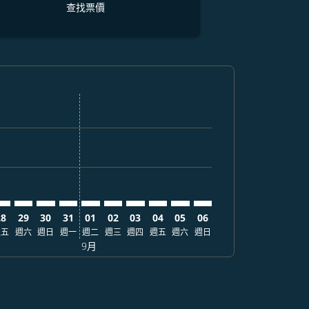
查找票價
票價
. 查找票價
imer. 查找票價
claimer. 查找票價
-disclaimer. 查找票價
fers-disclaimer. 查找票價
w-offers-disclaimer. 查找票價
-view-offers-disclaimer. 查找票價
cmp-view-offers-disclaimer. 查找票價
NC: cmp-view-offers-disclaimer. 查找票價
MJ–ANC: cmp-view-offers-disclaimer. 查找票價
KMJ–ANC: cmp-view-offers-disclaimer. 查找票價
KMJ–ANC: cmp-view-offers-disclaimer. 查找票價
KMJ–ANC: cmp-view-offers-disclaimer. 查找票價
KMJ–ANC: cmp-view-offers-disclaimer. 查
KMJ–ANC: cmp-view-offers-disclaime
KMJ–ANC: cmp-view-offers-discla
KMJ–ANC: cmp-view-offers-di
KMJ–ANC: cmp-view-offer
KMJ–ANC: cmp-view-o
28
29
30
31
01
02
03
04
05
06
週五
週六
週日
週一
週二
週三
週四
週五
週六
週日
9月