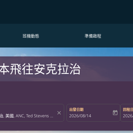
班機動態
準備啟程
本飛往安克拉治
出發日期
回程
close
today
fc-booking-departure-date-aria-la
2026/08/14
fc-bo
2026