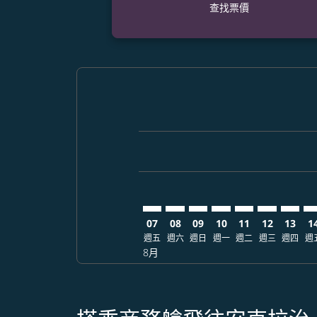
查找票價
Displaying fares for 八月-2026
KMJ–ANC: cmp-view-offers-dis
KMJ–ANC: cmp-view-offers-
KMJ–ANC: cmp-view-off
KMJ–ANC: cmp-view
KMJ–ANC: cmp-
KMJ–ANC: 
KMJ–AN
KM
07
08
09
10
11
12
13
1
週五
週六
週日
週一
週二
週三
週四
週
8月