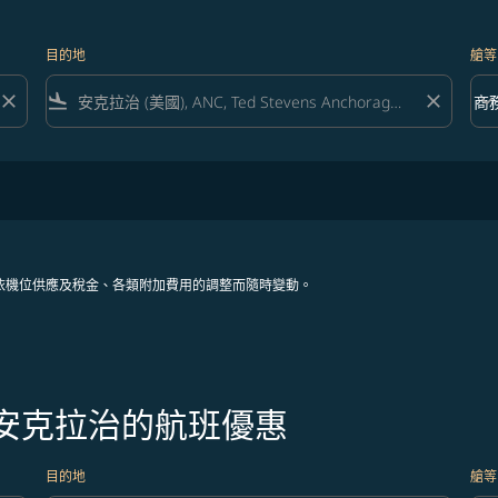
目的地
艙等
close
flight_land
close
keyboard_arrow_down
商
艙等 
依機位供應及稅金、各類附加費用的調整而隨時變動。
往安克拉治的航班優惠
目的地
艙等