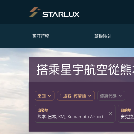
預訂行程
班機時刻
搭乘星宇航空從熊
expand_more
expand_more
expand_more
來回
1 旅客, 經濟艙
優惠代碼
出發地
目的地
close