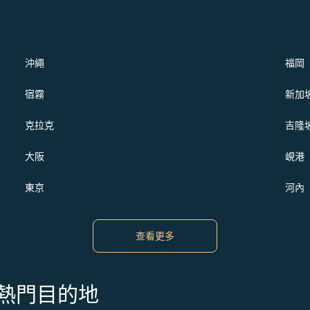
沖繩
福岡
宿霧
新加
克拉克
吉隆
大阪
峴港
東京
河內
查看更多
s 的熱門目的地