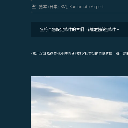
flight_takeoff
無符合您設定條件的票價，請調整篩選條件。
無符合您設定條件的票價，請調整篩選條件。
*顯示金額為過去48小時內其他旅客搜尋到的最低票價，將可能