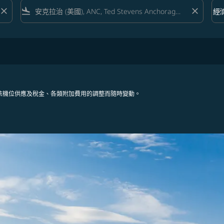
close
flight_land
close
keyboard_arrow_down
經
艙等 
依機位供應及稅金、各類附加費用的調整而隨時變動。