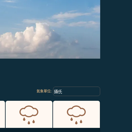
Weather unit option 攝氏 Selected
keyboard_arrow_down
攝氏
氣象單位
: