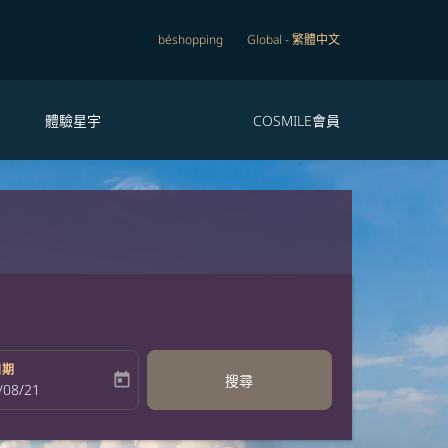
béshopping
Global
-
繁體中文
體驗星宇
COSMILE會員
日期
today
搜尋
bel
oking-return-date-aria-label
/08/21