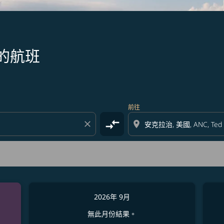
的航班
前往
compare_arrows
close
location_on
2026年 9月
無此月份結果。