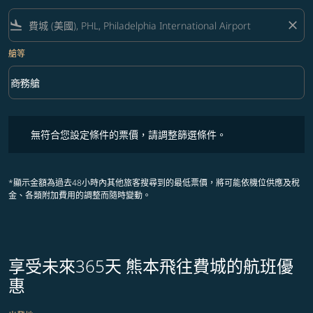
flight_land
close
艙等
keyboard_arrow_down
商務艙
艙等 option 商務艙 Selected
無符合您設定條件的票價，請調整篩選條件。
無符合您設定條件的票價，請調整篩選條件。
*顯示金額為過去48小時內其他旅客搜尋到的最低票價，將可能依機位供應及稅
金、各類附加費用的調整而隨時變動。
享受未來365天 熊本飛往費城的航班優
惠