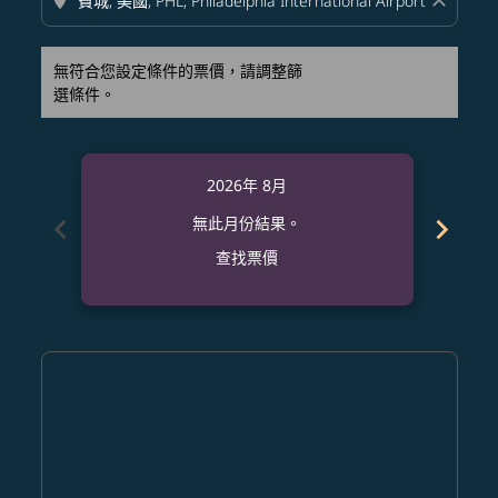
location_on
close
無符合您設定條件的票價，請調整篩
選條件。
2026年 8月
chevron_left
chevron_right
無此月份結果。
查找票價
Displaying fares for 八月-2026
KMJ–PHL: cmp-view-offers-disclaimer. 查找票價
KMJ–PHL: cmp-view-offers-disclaimer. 查找票價
KMJ–PHL: cmp-view-offers-disclaimer. 查
KMJ–PHL: cmp-view-offers-disclaimer
KMJ–PHL: cmp-view-offers-discla
KMJ–PHL: cmp-view-offers-di
KMJ–PHL: cmp-view-offer
KMJ–PHL: cmp-view-of
KMJ–PHL: cmp-vie
KMJ–PHL: cmp
KMJ–PHL:
KMJ–P
K