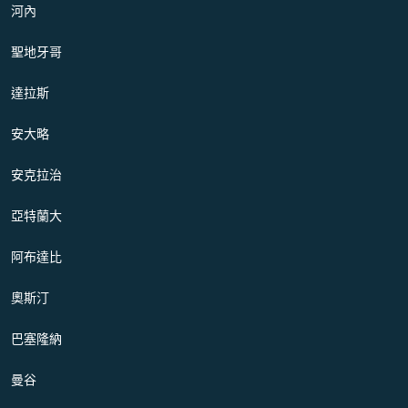
河內
聖地牙哥
達拉斯
安大略
安克拉治
亞特蘭大
阿布達比
奧斯汀
巴塞隆納
曼谷