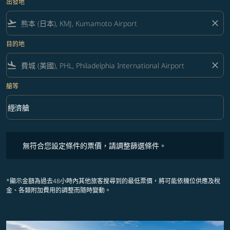
出發地
flight_takeoff
close
目的地
flight_land
close
艙等
keyboard_arrow_down
經濟艙
艙等 option 經濟艙 Selected
無符合您設定條件的票價，請調整篩選條件。
無符合您設定條件的票價，請調整篩選條件。
*顯示金額為過去48小時內其他旅客搜尋到的最低票價，將可能依機位供應及稅
金、各類附加費用的調整而隨時變動。