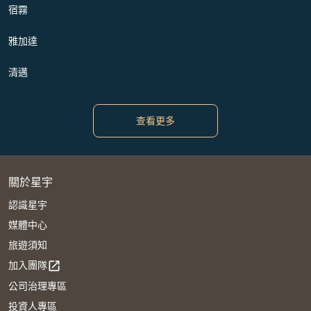
宿霧
雅加達
清邁
查看更多
關於星宇
認識星宇
媒體中心
旅遊須知
加入團隊
open_in_new
公司治理專區
投資人專區