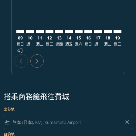
09
10
11
12
13
14
15
16
17
18
19
20
週日
週一
週二
週三
週四
週五
週六
週日
週一
週二
週三
週四
8月
chevron_left
chevron_right
搭乘商務艙飛往費城
出發地
flight_takeoff
close
目的地