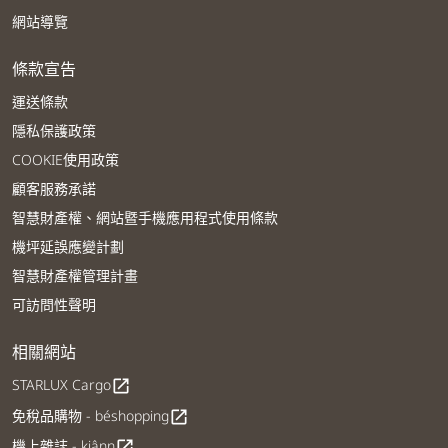
網站導覽
條款宣告
運送條款
隱私保護政策
COOKIE使用政策
顧客服務承諾
智慧財產權、網站暨手機應用程式使用條款
機坪延誤應變計劃
智慧財產權管理計畫
可訪問性聲明
相關網站
STARLUX Cargo
open_in_new
免稅品購物 - béshopping
open_in_new
機上雜誌 - kiânn
open_in_new