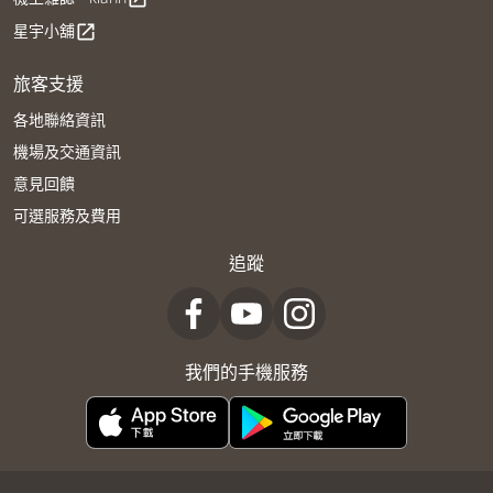
星宇小舖
open_in_new
旅客支援
各地聯絡資訊
機場及交通資訊
意見回饋
可選服務及費用
追蹤
我們的手機服務