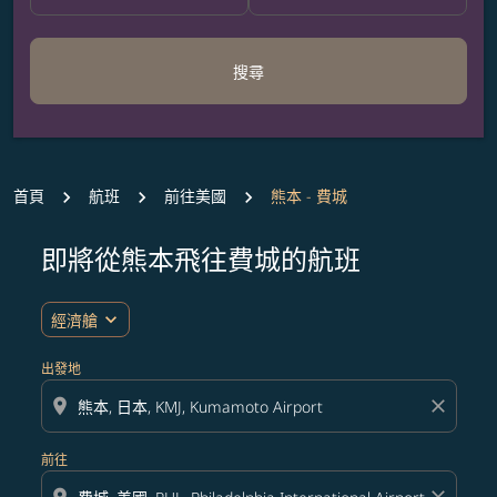
搜尋
首頁
航班
前往美國
熊本 - 費城
即將從熊本飛往費城的航班
無符合您設定條件的票價，請調整篩選條件。
expand_more
經濟艙
出發地
location_on
close
前往