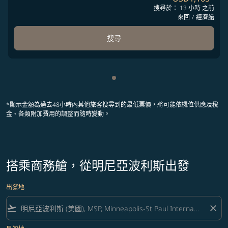
搜尋於： 13 小時 之前
來回
/
經濟艙
搜尋
顯示 cmp-pagination-showing
*顯示金額為過去48小時內其他旅客搜尋到的最低票價，將可能依機位供應及稅
金、各類附加費用的調整而隨時變動。
搭乘商務艙，從明尼亞波利斯出發
出發地
flight_takeoff
close