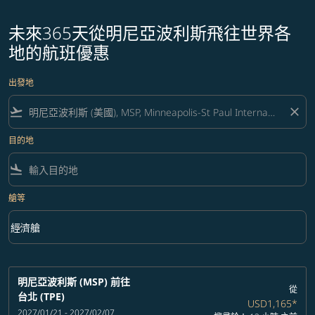
未來365天從明尼亞波利斯飛往世界各
地的航班優惠
出發地
flight_takeoff
close
目的地
flight_land
艙等
keyboard_arrow_down
經濟艙
艙等 option 經濟艙 Selected
明尼亞波利斯 (MSP)
前往
從
台北 (TPE)
USD1,165
*
2027/01/21 - 2027/02/07