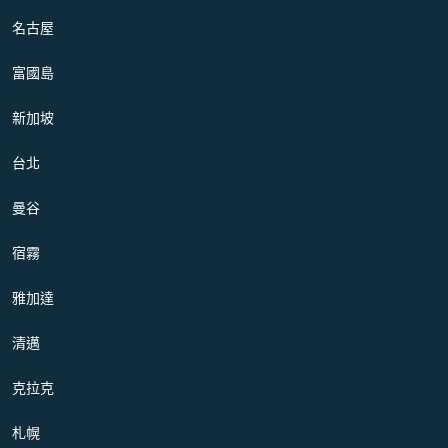
名古屋
富國島
新加坡
台北
曼谷
宿霧
雅加達
清邁
克拉克
札幌