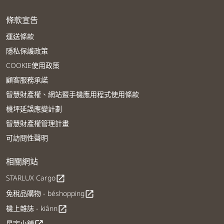
條款宣告
運送條款
隱私保護政策
COOKIE使用政策
顧客服務承諾
智慧財產權、網站暨手機應用程式使用條款
機坪延誤應變計劃
智慧財產權管理計畫
可訪問性聲明
相關網站
STARLUX Cargo
open_in_new
免稅品購物 - béshopping
open_in_new
機上雜誌 - kiânn
open_in_new
星宇小舖