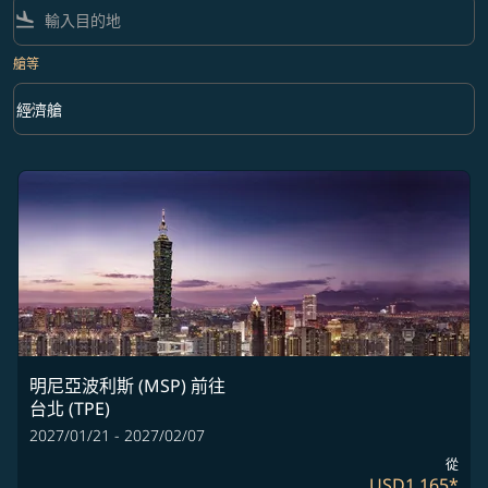
flight_land
艙等
keyboard_arrow_down
經濟艙
艙等 option 經濟艙 Selected
明尼亞波利斯 (MSP)
前往
台北 (TPE)
2027/01/21 - 2027/02/07
從
USD1,165
*