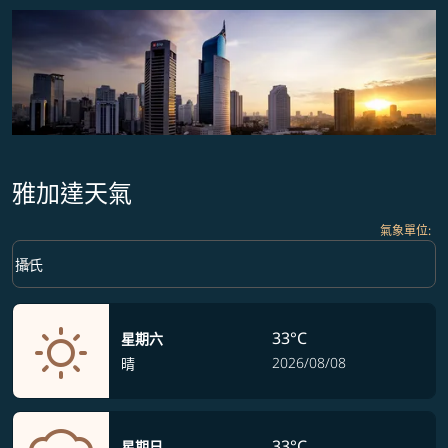
雅加達天氣
氣象單位
:
Weather unit option 攝氏 Selected
keyboard_arrow_down
攝氏
33°C
星期六
2026/08/08
晴
33°C
星期日