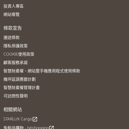
投資人專區
網站導覽
條款宣告
運送條款
隱私保護政策
COOKIE使用政策
顧客服務承諾
智慧財產權、網站暨手機應用程式使用條款
機坪延誤應變計劃
智慧財產權管理計畫
可訪問性聲明
相關網站
STARLUX Cargo
open_in_new
免稅品購物 - béshopping
open_in_new