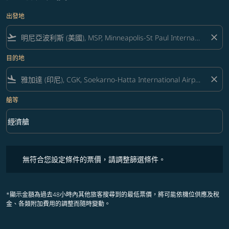
出發地
flight_takeoff
close
目的地
flight_land
close
艙等
keyboard_arrow_down
經濟艙
艙等 option 經濟艙 Selected
無符合您設定條件的票價，請調整篩選條件。
無符合您設定條件的票價，請調整篩選條件。
*顯示金額為過去48小時內其他旅客搜尋到的最低票價，將可能依機位供應及稅
金、各類附加費用的調整而隨時變動。