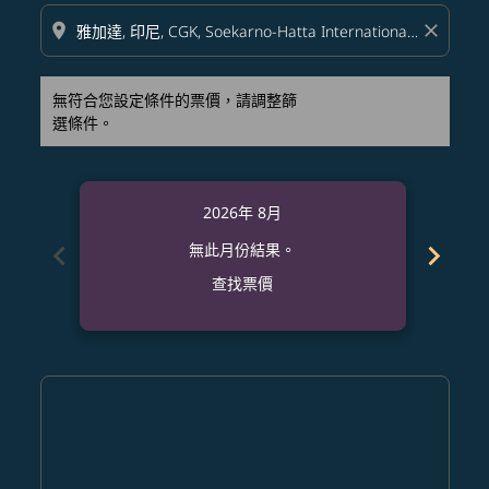
location_on
close
無符合您設定條件的票價，請調整篩
選條件。
2026年 8月
chevron_left
chevron_right
無此月份結果。
查找票價
Displaying fares for 八月-2026