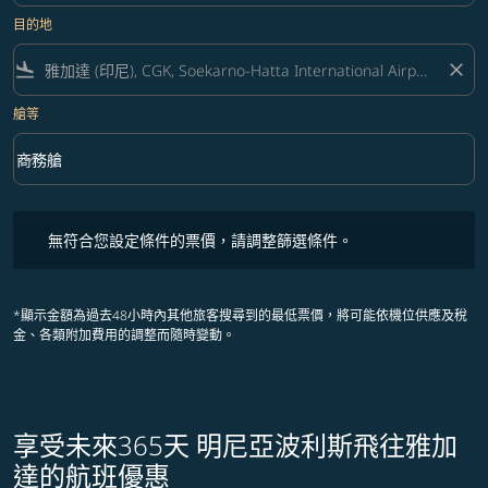
目的地
flight_land
close
艙等
keyboard_arrow_down
商務艙
艙等 option 商務艙 Selected
無符合您設定條件的票價，請調整篩選條件。
無符合您設定條件的票價，請調整篩選條件。
*顯示金額為過去48小時內其他旅客搜尋到的最低票價，將可能依機位供應及稅
金、各類附加費用的調整而隨時變動。
享受未來365天 明尼亞波利斯飛往雅加
達的航班優惠