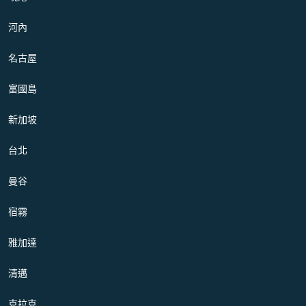
河內
名古屋
富國島
新加坡
台北
曼谷
宿霧
雅加達
清邁
克拉克