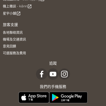
機上雜誌 - kiânn
open_in_new
星宇小舖
open_in_new
旅客支援
各地聯絡資訊
機場及交通資訊
意見回饋
可選服務及費用
追蹤
我們的手機服務