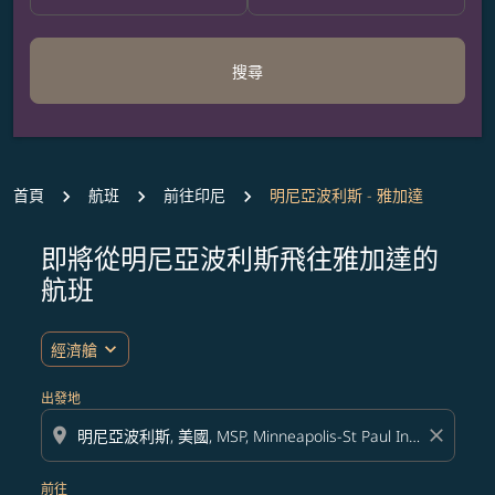
搜尋
首頁
航班
前往印尼
明尼亞波利斯 - 雅加達
即將從明尼亞波利斯飛往雅加達的
無符合您設定條件的票價，請調整篩選條件。
航班
expand_more
經濟艙
出發地
location_on
close
前往