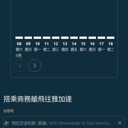
MSP–CGK: cmp-view-offers-disclaimer. 查找票價
MSP–CGK: cmp-view-offers-disclaimer. 查找票價
MSP–CGK: cmp-view-offers-disclaimer. 查
MSP–CGK: cmp-view-offers-disclaime
MSP–CGK: cmp-view-offers-discl
MSP–CGK: cmp-view-offers-di
MSP–CGK: cmp-view-offer
MSP–CGK: cmp-view-o
MSP–CGK: cmp-vie
MSP–CGK: cmp
MSP–CGK:
MSP–C
M
08
09
10
11
12
13
14
15
16
17
18
19
週六
週日
週一
週二
週三
週四
週五
週六
週日
週一
週二
週三
8月
chevron_left
chevron_right
搭乘商務艙飛往雅加達
出發地
flight_takeoff
close