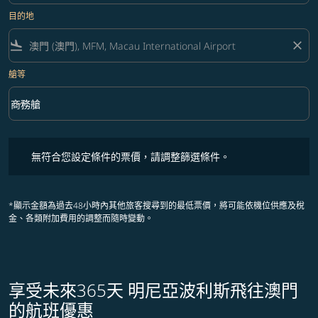
目的地
flight_land
close
艙等
keyboard_arrow_down
商務艙
艙等 option 商務艙 Selected
無符合您設定條件的票價，請調整篩選條件。
無符合您設定條件的票價，請調整篩選條件。
*顯示金額為過去48小時內其他旅客搜尋到的最低票價，將可能依機位供應及稅
金、各類附加費用的調整而隨時變動。
享受未來365天 明尼亞波利斯飛往澳門
的航班優惠