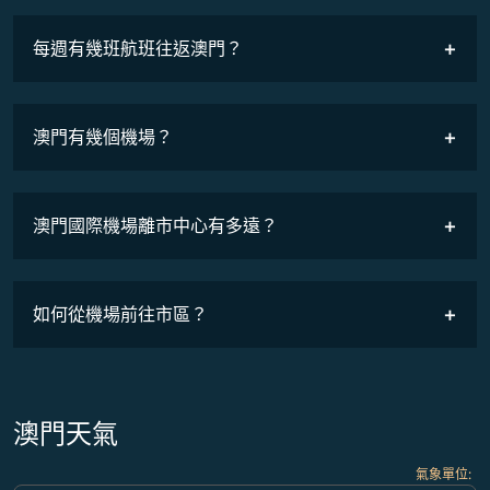
最低票價
COSMILE會員
每週有幾班航班往返澳門？
班機時刻表
澳門有幾個機場？
澳門國際機場離市中心有多遠？
如何從機場前往市區？
澳門天氣
氣象單位
: