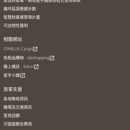
智慧財產權、網站暨手機應用程式使用條款
機坪延誤應變計劃
智慧財產權管理計畫
可訪問性聲明
相關網站
STARLUX Cargo
open_in_new
免稅品購物 - béshopping
open_in_new
機上雜誌 - kiânn
open_in_new
星宇小舖
open_in_new
旅客支援
各地聯絡資訊
機場及交通資訊
意見回饋
可選服務及費用