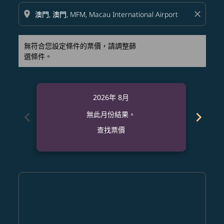
location_on
close
無符合您設定條件的票價，請調整篩
選條件。
2026年 8月
chevron_left
chevron_right
無此月份結果。
查找票價
Displaying fares for 八月-2026