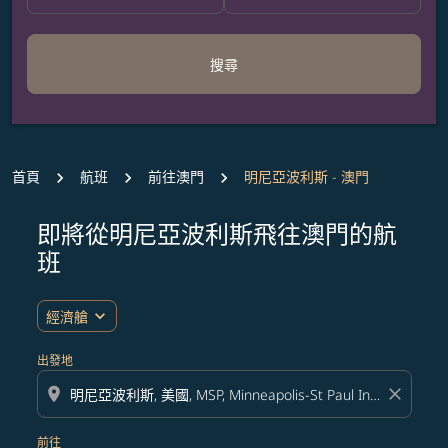
搜尋
首頁
航班
前往澳門
明尼亞波利斯 - 澳門
即將從明尼亞波利斯飛往澳門的航
無符合您設定條件的票價，請調整篩選條件。
班
expand_more
經濟艙
出發地
location_on
close
前往