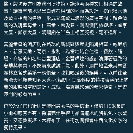
搖，牌坊後方則為澳門博物館，講述著兩種文化相遇的故
事；議事亭前地以黑白碎石相間的地面為設計，搭配噴水池
及黃白相間的建築，形成充滿歐式浪漫的廣場空間；顏色清
新的玫瑰聖母堂、仁慈堂、戀愛巷，則與澳門旅遊塔、盧家
大屋、鄭家大屋、媽閣廟在半島上相互凝視，毫不違和。
富麗堂皇的酒店則在路氹的新城區與歷史隔海相望，威尼斯
人、新濠天地、葡京、永利，為當地結合住宿、餐飲、賭
場、商城的知名綜合型酒店，金碧輝煌的設計演繹著極致的
奢華與尊榮，不妨前來試試手氣。此外，澳門地區米其林餐
廳林立各式菜系一應俱全，吃飽喝足後的娛樂，可以前往全
新濠天地觀看知名大秀-水舞間，其高難度的特技表演配上絢
麗的服裝和空間設計，成就一場震撼磅礡的精彩傳奇，是遊
澳門的必看節目。
位於氹仔官也街則是澳門最著名的手信街，僅約115米長的
小街卻應有盡有，採購完伴手禮再品嚐道地的豬扒包、水蟹
粥、安德魯蛋塔、木糠布丁，在街坊間體會中西文化交融的
獨特風采。