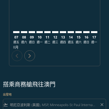
MSP–MFM: cmp-view-offers-disclaimer. 查找票價
MSP–MFM: cmp-view-offers-disclaimer. 查找票價
MSP–MFM: cmp-view-offers-disclaimer. 
MSP–MFM: cmp-view-offers-disclaim
MSP–MFM: cmp-view-offers-discl
MSP–MFM: cmp-view-offers-d
MSP–MFM: cmp-view-offer
MSP–MFM: cmp-view-o
MSP–MFM: cmp-vi
MSP–MFM: cmp
MSP–MFM:
MSP–
M
07
08
09
10
11
12
13
14
15
16
17
18
週五
週六
週日
週一
週二
週三
週四
週五
週六
週日
週一
週二
8月
chevron_left
chevron_right
搭乘商務艙飛往澳門
出發地
flight_takeoff
close