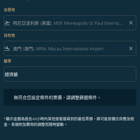
出發地
flight_takeoff
close
目的地
flight_land
close
艙等
keyboard_arrow_down
經濟艙
艙等 option 經濟艙 Selected
無符合您設定條件的票價，請調整篩選條件。
無符合您設定條件的票價，請調整篩選條件。
*顯示金額為過去48小時內其他旅客搜尋到的最低票價，將可能依機位供應及稅
金、各類附加費用的調整而隨時變動。