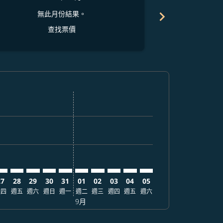
chevron_right
無此月份結果。
無
查找票價
找票價
. 查找票價
imer. 查找票價
sclaimer. 查找票價
s-disclaimer. 查找票價
fers-disclaimer. 查找票價
w-offers-disclaimer. 查找票價
-view-offers-disclaimer. 查找票價
 cmp-view-offers-disclaimer. 查找票價
GN: cmp-view-offers-disclaimer. 查找票價
SP–SGN: cmp-view-offers-disclaimer. 查找票價
MSP–SGN: cmp-view-offers-disclaimer. 查找票價
MSP–SGN: cmp-view-offers-disclaimer. 查找票價
MSP–SGN: cmp-view-offers-disclaimer. 查找票價
MSP–SGN: cmp-view-offers-disclaimer. 查
MSP–SGN: cmp-view-offers-disclaime
MSP–SGN: cmp-view-offers-discl
MSP–SGN: cmp-view-offers-d
MSP–SGN: cmp-view-offer
MSP–SGN: cmp-view-o
27
28
29
30
31
01
02
03
04
05
週四
週五
週六
週日
週一
週二
週三
週四
週五
週六
9月