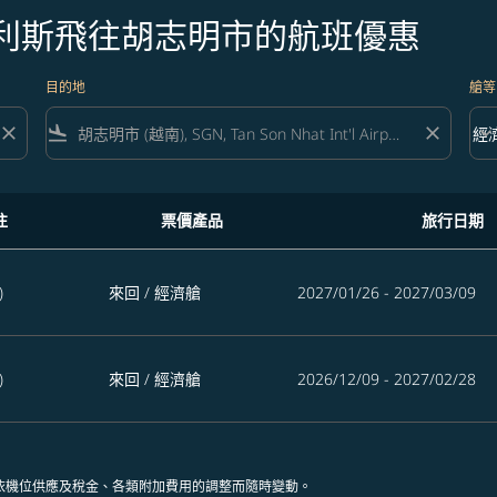
波利斯飛往胡志明市的航班優惠
目的地
艙等
close
flight_land
close
keyboard_arrow_down
經
艙等 
往
票價產品
旅行日期
班優惠
)
來回
/
經濟艙
2027/01/26 - 2027/03/09
)
來回
/
經濟艙
2026/12/09 - 2027/02/28
依機位供應及稅金、各類附加費用的調整而隨時變動。