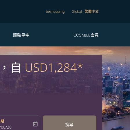
béshopping
Global
-
繁體中文
體驗星宇
COSMILE會員
 ，自
USD1,284*
日期
today
搜尋
bel
oking-return-date-aria-label
/08/20