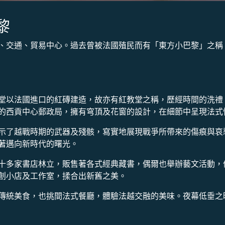
黎
、交通、貿易中心。過去曾被法國殖民而有「東方小巴黎」之稱
堂以法國進口的紅磚建造，故亦有紅教堂之稱，歷經時間的洗禮
的西貢中心郵政局，擁有穹頂及花窗的設計，在細節中呈現法式
示了越戰時期的武器及殘骸，寫實地展現戰爭所帶來的傷痕與哀
著邁向新時代的曙光。
十多家書店林立，販售著各式經典藏書，偶爾也舉辦藝文活動，
創小店及工作室，揉合出新舊之美。
傳統美食，也挑間法式餐廳，體驗法越交融的美味。夜幕低垂之