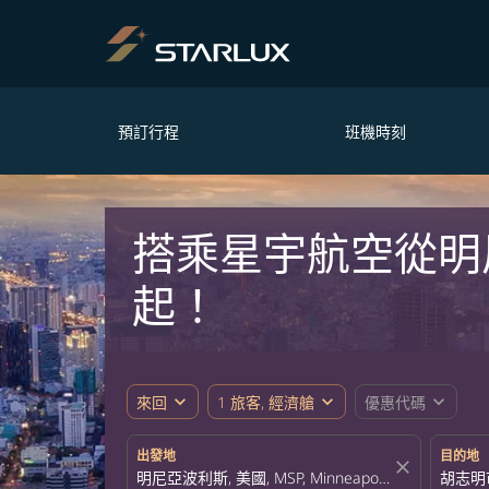
預訂行程
班機時刻
搭乘星宇航空從明
起！
expand_more
expand_more
expand_more
來回
1 旅客, 經濟艙
優惠代碼
出發地
目的地
close