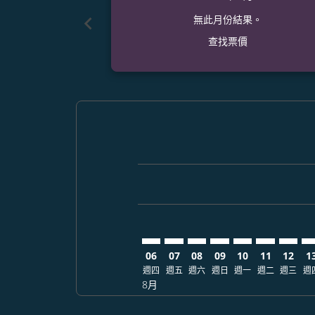
chevron_left
無此月份結果。
查找票價
Displaying fares for 八月-2026
MSP–SGN: cmp-view-offers-dis
MSP–SGN: cmp-view-offers
MSP–SGN: cmp-view-of
MSP–SGN: cmp-view
MSP–SGN: cmp-
MSP–SGN: 
MSP–S
MS
06
07
08
09
10
11
12
1
週四
週五
週六
週日
週一
週二
週三
週
8月