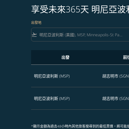
享受未來365天 明尼亞
出發地
flight_takeoff
出發
前
享受未來365天 明尼亞波利斯飛往胡志明市的航
明尼亞波利斯 (MSP)
胡志明市 (SGN
明尼亞波利斯 (MSP)
胡志明市 (SGN
*顯示金額為過去48小時內其他旅客搜尋到的最低票價，將可能