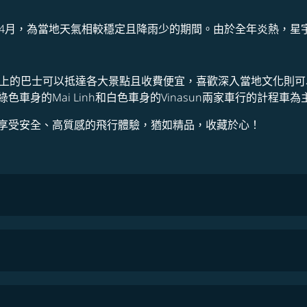
至4月，為當地天氣相較穩定且降雨少的期間。由於全年炎熱，星
以上的巴士可以抵達各大景點且收費便宜，喜歡深入當地文化則
身的Mai Linh和白色車身的Vinasun兩家車行的計程車為
享受安全、高質感的飛行體驗，猶如精品，收藏於心！
COSMILE會員