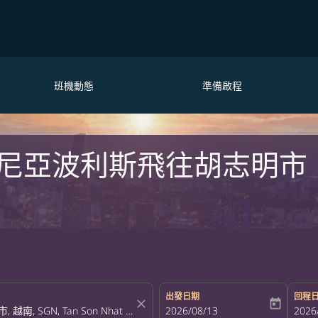
班機動態
準備啟程
尼亞波利斯飛往胡志明市
出發日期
回程
close
today
fc-booking-departure-date-aria-la
2026/08/13
fc-bo
2026