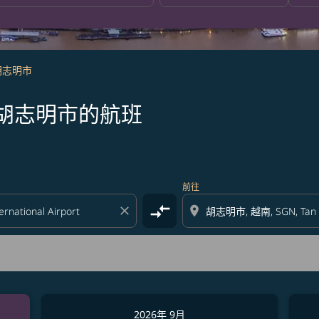
胡志明市
胡志明市的航班
前往
compare_arrows
close
location_on
2026年 9月