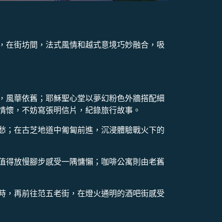
，在街坊間，法式風情和越式意境巧妙融合，吸
，風華依舊；耶穌聖心堂以夢幻粉色外牆搭配細
情懷，不妨寫張明信片，紀錄旅行故事。
愁；在古芝地道中匍匐前進，沉浸體驗戰火下的
值得放慢腳步感受一隅慵懶；咖啡公寓則由老舊
時，再前往范五老街，在燈火通明的酒吧街感受