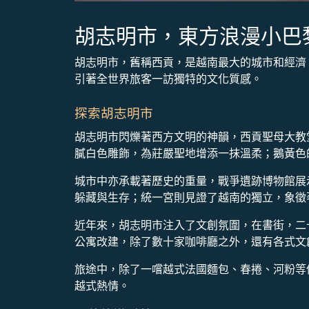
胡志明市，東方浪漫小巴
胡志明市，舊稱西貢，是越南最大的城市和經濟
引著全世界旅客一訪獨特的文化質感。
探索胡志明市
胡志明市閃爍著西方文明的神韻，西貢聖母大教
膩白色雕飾，為莊嚴聖地增添一抹溫柔；鵝黃色
城市中亦承載著歷史的重量，戰爭遺跡博物館展
躲藏與生存；統一宮則見證了越南的獨立，象徵
近年來，胡志明市注入了文創氛圍，在書街，二
公寓改建，除了數十家咖啡廳之外，還有各式文
旅途中，除了一嚐越式法國麵包、春捲、河粉等
越式熱情。