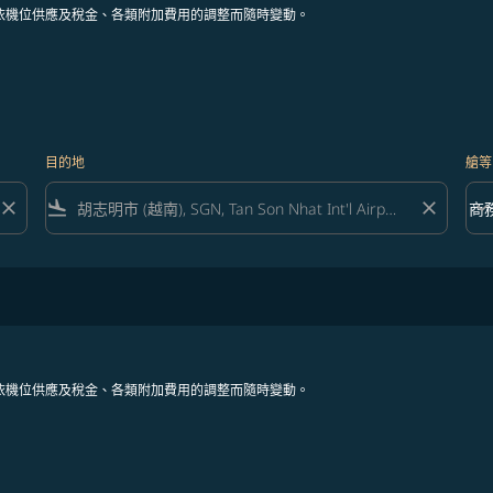
依機位供應及稅金、各類附加費用的調整而隨時變動。
目的地
艙等
close
flight_land
close
keyboard_arrow_down
商
艙等 
依機位供應及稅金、各類附加費用的調整而隨時變動。