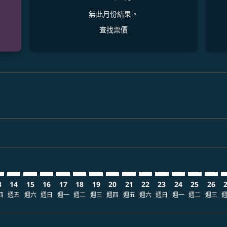
無此月份結果。
查找票價
claimer. 查找票價
-disclaimer. 查找票價
fers-disclaimer. 查找票價
-offers-disclaimer. 查找票價
view-offers-disclaimer. 查找票價
cmp-view-offers-disclaimer. 查找票價
GN: cmp-view-offers-disclaimer. 查找票價
P–SGN: cmp-view-offers-disclaimer. 查找票價
MSP–SGN: cmp-view-offers-disclaimer. 查找票價
MSP–SGN: cmp-view-offers-disclaimer. 查找票價
MSP–SGN: cmp-view-offers-disclaimer. 查找票價
MSP–SGN: cmp-view-offers-disclaimer. 查
MSP–SGN: cmp-view-offers-disclaimer
MSP–SGN: cmp-view-offers-discla
MSP–SGN: cmp-view-offers-di
MSP–SGN: cmp-view-offer
MSP–SGN: cmp-view-of
MSP–SGN: cmp-vie
MSP–SGN: cmp
MSP–SGN:
MSP–S
M
3
14
15
16
17
18
19
20
21
22
23
24
25
26
四
週五
週六
週日
週一
週二
週三
週四
週五
週六
週日
週一
週二
週三