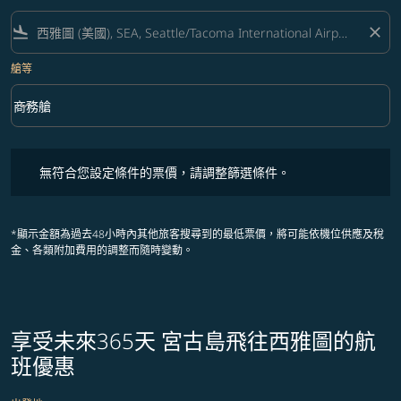
flight_land
close
艙等
keyboard_arrow_down
商務艙
艙等 option 商務艙 Selected
無符合您設定條件的票價，請調整篩選條件。
無符合您設定條件的票價，請調整篩選條件。
*顯示金額為過去48小時內其他旅客搜尋到的最低票價，將可能依機位供應及稅
金、各類附加費用的調整而隨時變動。
享受未來365天 宮古島飛往西雅圖的航
班優惠