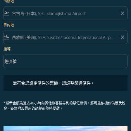
出發地
flight_takeoff
close
目的地
flight_land
close
艙等
keyboard_arrow_down
經濟艙
艙等 option 經濟艙 Selected
無符合您設定條件的票價，請調整篩選條件。
無符合您設定條件的票價，請調整篩選條件。
*顯示金額為過去48小時內其他旅客搜尋到的最低票價，將可能依機位供應及稅
金、各類附加費用的調整而隨時變動。