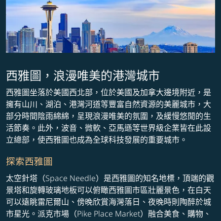
西雅圖，浪漫唯美的港灣城市
西雅圖坐落於美國西北部，位於美國及加拿大邊境附近，是
擁有山川、湖泊、港灣河道等豐富自然資源的美麗城市，大
部分時間陰雨綿綿，呈現浪漫唯美的氛圍，及緩慢悠閒的生
活節奏。此外，波音、微軟、亞馬遜等世界級企業皆在此設
立總部，使西雅圖也成為全球科技發展的重要城市。
探索西雅圖
太空針塔（Space Needle）是西雅圖的知名地標，頂端的觀
景塔和旋轉玻璃地板可以俯瞰西雅圖市區壯麗景色，在白天
可以遠眺雷尼爾山、傍晚欣賞海灣落日、夜晚時則陶醉於城
市星光。派克市場（Pike Place Market）融合美食、購物、