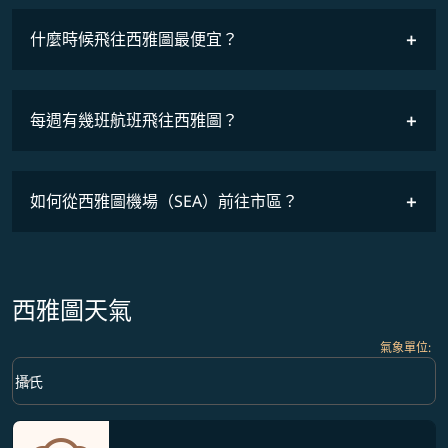
什麼時候飛往西雅圖最便宜？
最低票價
COSMILE會員
每週有幾班航班飛往西雅圖？
班機時刻表
如何從西雅圖機場（SEA）前往市區？
西雅圖天氣
氣象單位
:
Weather unit option 攝氏 Selected
keyboard_arrow_down
攝氏