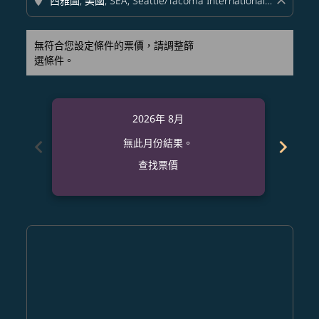
location_on
close
無符合您設定條件的票價，請調整篩
選條件。
2026年 8月
chevron_left
chevron_right
無此月份結果。
查找票價
Displaying fares for 八月-2026
SHI–SEA: cmp-view-offers-disclaimer. 查找票價
SHI–SEA: cmp-view-offers-disclaimer. 查找票價
SHI–SEA: cmp-view-offers-disclaimer. 查找
SHI–SEA: cmp-view-offers-disclaimer
SHI–SEA: cmp-view-offers-discla
SHI–SEA: cmp-view-offers-dis
SHI–SEA: cmp-view-offers
SHI–SEA: cmp-view-of
SHI–SEA: cmp-vie
SHI–SEA: cmp
SHI–SEA:
SHI–S
S