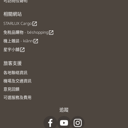
可訪問性聲明
相關網站
STARLUX Cargo
open_in_new
免稅品購物 - béshopping
open_in_new
機上雜誌 - kiânn
open_in_new
星宇小舖
open_in_new
旅客支援
各地聯絡資訊
機場及交通資訊
意見回饋
可選服務及費用
追蹤