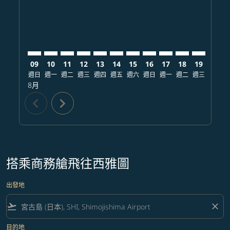
09
10
11
12
13
14
15
16
17
18
19
20
週日
週一
週二
週三
週四
週五
週六
週日
週一
週二
週三
週四
8月
chevron_left
chevron_right
搭乘商務艙飛往西雅圖
出發地
flight_takeoff
close
目的地