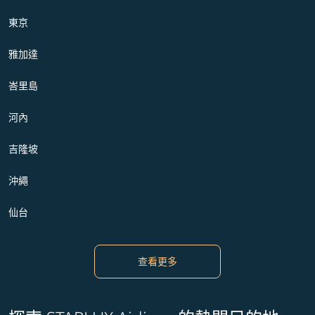
東京
雅加達
峇里島
河內
吉隆坡
沖繩
仙台
查看更多