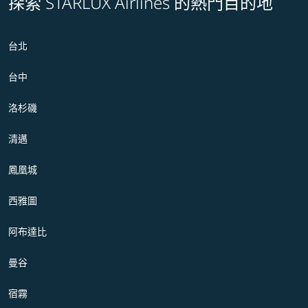
探索 STARLUX Airlines 的熱門目的地
台北
台中
洛杉磯
清邁
鳳凰城
西雅圖
阿布達比
曼谷
宿霧