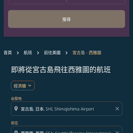
搜尋
首頁
航班
前往美國
宮古島 - 西雅圖
即將從宮古島飛往西雅圖的航班
無符合您設定條件的票價，請調整篩選條件。
expand_more
經濟艙
出發地
location_on
close
前往