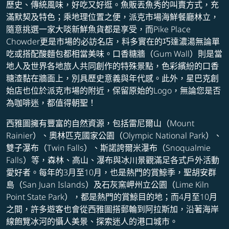
歷史、傳統風味，好吃又好逛。魚販丟魚秀的叫賣方式，充
滿默契及特色；乘地理位置之便，派克市場海鮮餐廳林立，
隨意挑選一家大啖新鮮魚貨都是享受，而Pike Place
Chowder更是市場的必訪名店，料多實在的巧達濃湯無論單
吃或搭配酸麵包都相當美味。口香糖牆（Gum Wall）則是當
地人及世界各地旅人共同創作的特殊景點，色彩繽紛的口香
糖渣黏在牆面上，別具歷史意義與年代感。此外，星巴克創
始店也位於派克市場的附近，保留原始的Logo，無論您是否
為咖啡迷，都值得朝聖！
西雅圖擁有豐富的自然資源，包括雷尼爾山（Mount
Rainier）、奧林匹克國家公園（Olympic National Park）、
雙子瀑布（Twin Falls）、斯諾誇爾米瀑布（Snoqualmie
Falls）等，森林、高山、瀑布與冰川景觀滿足各式戶外活動
愛好者。每年的3月至10月，也是熱門的賞鯨季，聖胡安群
島（San Juan Islands）及石灰窯岬州立公園（Lime Kiln
Point State Park），都是熱門的賞鯨目的地；而4月至10月
之間，許多遊客也會從西雅圖搭郵輪到阿拉斯加，沿著海岸
線飽覽冰河的懾人美景、探索迷人的港口城市。