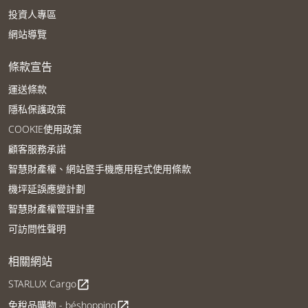
投資人專區
網站導覽
條款宣告
運送條款
隱私保護政策
COOKIE使用政策
顧客服務承諾
智慧財產權、網站暨手機應用程式使用條款
機坪延誤應變計劃
智慧財產權管理計畫
可訪問性聲明
相關網站
STARLUX Cargo
open_in_new
免稅品購物 - béshopping
open_in_new