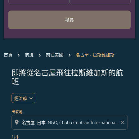
搜尋
首頁
航班
前往美國
名古屋 - 拉斯維加斯
即將從名古屋飛往拉斯維加斯的航
無符合您設定條件的票價，請調整篩選條件。
班
expand_more
經濟艙
出發地
location_on
close
前往