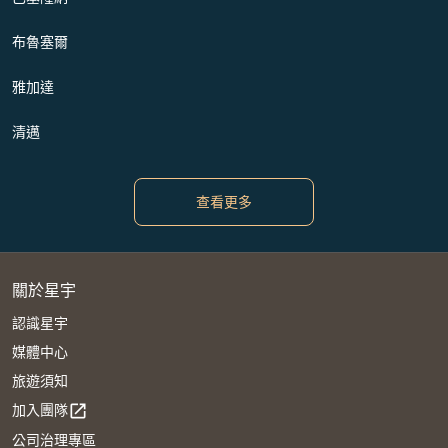
布魯塞爾
雅加達
清邁
查看更多
關於星宇
認識星宇
媒體中心
旅遊須知
加入團隊
open_in_new
公司治理專區