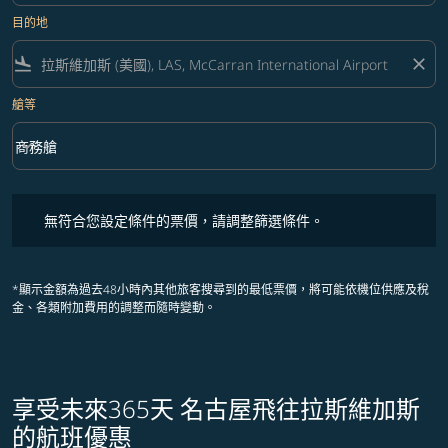
目的地
flight_land
close
艙等
keyboard_arrow_down
商務艙
艙等 option 商務艙 Selected
無符合您設定條件的票價，請調整篩選條件。
無符合您設定條件的票價，請調整篩選條件。
*顯示金額為過去48小時內其他旅客搜尋到的最低票價，將可能依機位供應及稅
金、各類附加費用的調整而隨時變動。
享受未來365天 名古屋飛往拉斯維加斯
的航班優惠