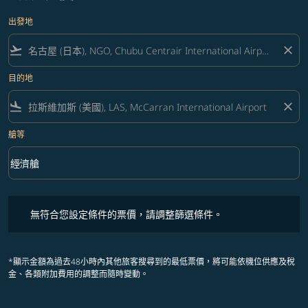
出發地
flight_takeoff
close
目的地
flight_land
close
艙等
keyboard_arrow_down
經濟艙
艙等 option 經濟艙 Selected
無符合您設定條件的票價，請調整篩選條件。
無符合您設定條件的票價，請調整篩選條件。
*顯示金額為過去48小時內其他旅客搜尋到的最低票價，將可能依機位供應及稅
金、各類附加費用的調整而隨時變動。