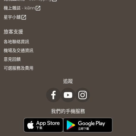
機上雜誌 - kiânn
open_in_new
星宇小舖
open_in_new
旅客支援
各地聯絡資訊
機場及交通資訊
意見回饋
可選服務及費用
追蹤
我們的手機服務