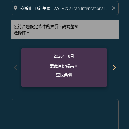
location_on
close
無符合您設定條件的票價，請調整篩
選條件。
2026年 8月
chevron_left
chevron_right
無此月份結果。
查找票價
Displaying fares for 八月-2026