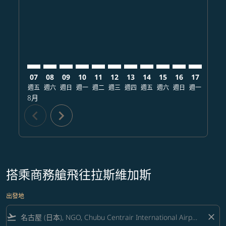
NGO–LAS: cmp-view-offers-disclaimer. 查找票價
NGO–LAS: cmp-view-offers-disclaimer. 查找票價
NGO–LAS: cmp-view-offers-disclaimer. 查
NGO–LAS: cmp-view-offers-disclaime
NGO–LAS: cmp-view-offers-discl
NGO–LAS: cmp-view-offers-di
NGO–LAS: cmp-view-offer
NGO–LAS: cmp-view-o
NGO–LAS: cmp-vie
NGO–LAS: cmp
NGO–LAS:
NGO–L
N
07
08
09
10
11
12
13
14
15
16
17
18
週五
週六
週日
週一
週二
週三
週四
週五
週六
週日
週一
週二
8月
chevron_left
chevron_right
搭乘商務艙飛往拉斯維加斯
出發地
flight_takeoff
close