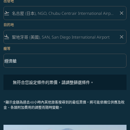
出發地
flight_takeoff
close
目的地
flight_land
close
艙等
keyboard_arrow_down
經濟艙
艙等 option 經濟艙 Selected
無符合您設定條件的票價，請調整篩選條件。
無符合您設定條件的票價，請調整篩選條件。
*顯示金額為過去48小時內其他旅客搜尋到的最低票價，將可能依機位供應及稅
金、各類附加費用的調整而隨時變動。