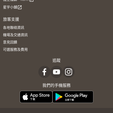
星宇小舖
open_in_new
旅客支援
各地聯絡資訊
機場及交通資訊
意見回饋
可選服務及費用
追蹤
我們的手機服務