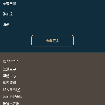
布魯塞爾
雅加達
清邁
查看更多
關於星宇
認識星宇
媒體中心
旅遊須知
加入團隊
open_in_new
公司治理專區
投資人專區