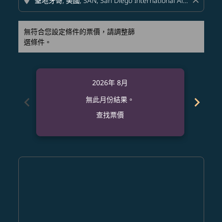
location_on
close
無符合您設定條件的票價，請調整篩
選條件。
2026年 8月
chevron_left
chevron_right
無此月份結果。
查找票價
Displaying fares for 八月-2026
NGO–SAN: cmp-view-offers-disclaimer. 查找票價
NGO–SAN: cmp-view-offers-disclaimer. 查找票價
NGO–SAN: cmp-view-offers-disclaimer. 
NGO–SAN: cmp-view-offers-disclaime
NGO–SAN: cmp-view-offers-discl
NGO–SAN: cmp-view-offers-d
NGO–SAN: cmp-view-offer
NGO–SAN: cmp-view-o
NGO–SAN: cmp-vi
NGO–SAN: cmp
NGO–SAN:
NGO–
N