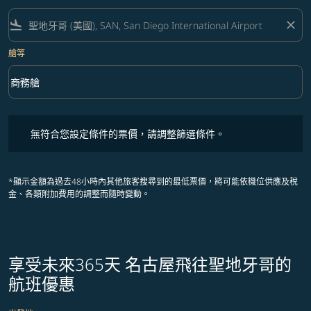
flight_land
close
艙等
keyboard_arrow_down
商務艙
艙等 option 商務艙 Selected
無符合您設定條件的票價，請調整篩選條件。
無符合您設定條件的票價，請調整篩選條件。
*顯示金額為過去48小時內其他旅客搜尋到的最低票價，將可能依機位供應及稅
金、各類附加費用的調整而隨時變動。
享受未來365天 名古屋飛往聖地牙哥的
航班優惠