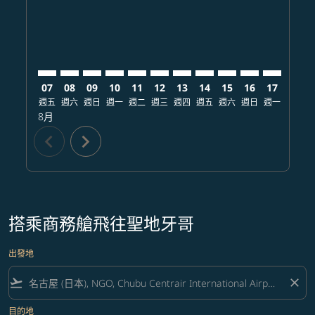
07
08
09
10
11
12
13
14
15
16
17
18
週五
週六
週日
週一
週二
週三
週四
週五
週六
週日
週一
週二
8月
chevron_left
chevron_right
搭乘商務艙飛往聖地牙哥
出發地
flight_takeoff
close
目的地