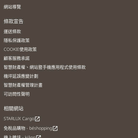
網站導覽
條款宣告
運送條款
隱私保護政策
COOKIE使用政策
顧客服務承諾
智慧財產權、網站暨手機應用程式使用條款
機坪延誤應變計劃
智慧財產權管理計畫
可訪問性聲明
相關網站
STARLUX Cargo
open_in_new
免稅品購物 - béshopping
open_in_new
機上雜誌 - kiânn
open_in_new