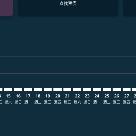
查找票價
claimer. 查找票價
-disclaimer. 查找票價
fers-disclaimer. 查找票價
-offers-disclaimer. 查找票價
view-offers-disclaimer. 查找票價
cmp-view-offers-disclaimer. 查找票價
EG: cmp-view-offers-disclaimer. 查找票價
O–GEG: cmp-view-offers-disclaimer. 查找票價
NGO–GEG: cmp-view-offers-disclaimer. 查找票價
NGO–GEG: cmp-view-offers-disclaimer. 查找票價
NGO–GEG: cmp-view-offers-disclaimer. 查找票價
NGO–GEG: cmp-view-offers-disclaimer. 查
NGO–GEG: cmp-view-offers-disclaime
NGO–GEG: cmp-view-offers-discla
NGO–GEG: cmp-view-offers-di
NGO–GEG: cmp-view-offer
NGO–GEG: cmp-view-o
NGO–GEG: cmp-vie
NGO–GEG: cmp
NGO–GEG:
NGO–G
N
4
15
16
17
18
19
20
21
22
23
24
25
26
27
五
週六
週日
週一
週二
週三
週四
週五
週六
週日
週一
週二
週三
週四