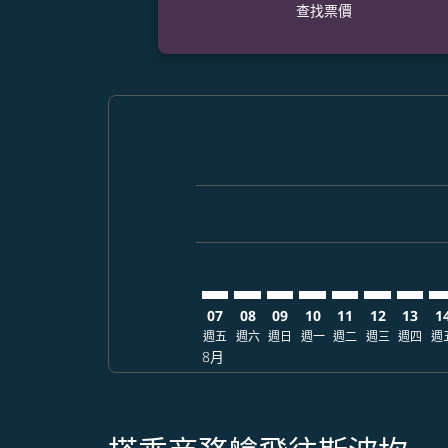
查找票價
Displaying fares for 八月-2026
NGO–GEG: cmp-view-offers-dis
NGO–GEG: cmp-view-offers
NGO–GEG: cmp-view-of
NGO–GEG: cmp-view
NGO–GEG: cmp-
NGO–GEG: 
NGO–G
NG
07
08
09
10
11
12
13
1
週五
週六
週日
週一
週二
週三
週四
週
8月