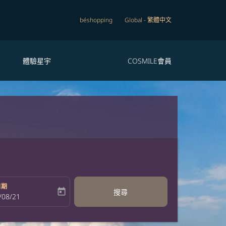
béshopping
Global
-
繁體中文
體驗星宇
COSMILE會員
日期
today
搜尋
bel
oking-return-date-aria-label
/08/21