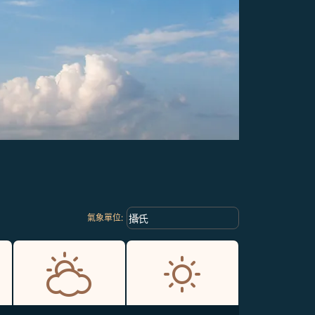
Weather unit option 攝氏 Selected
keyboard_arrow_down
攝氏
氣象單位
: