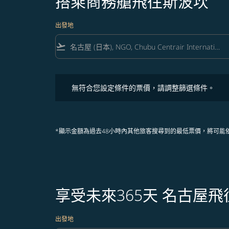
搭乘商務艙飛往斯波坎
出發地
flight_takeoff
無符合您設定條件的票價，請調整篩選條件。
無符合您設定條件的票價，請調整篩選條件。
*顯示金額為過去48小時內其他旅客搜尋到的最低票價，將可能
享受未來365天 名古屋
出發地