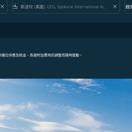
close
flight_land
close
keyboard_arrow_down
經
艙等 
依機位供應及稅金、各類附加費用的調整而隨時變動。