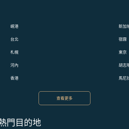
峴港
新加
台北
宿霧
札幌
東京
河內
胡志
香港
馬尼
查看更多
s 的熱門目的地