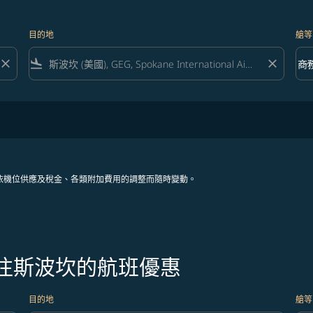
目的地
艙等
close
flight_land
close
keyboard_arrow_down
商
艙等 
依機位供應及稅金、各類附加費用的調整而隨時變動。
飛往斯波坎的航班優惠
目的地
艙等