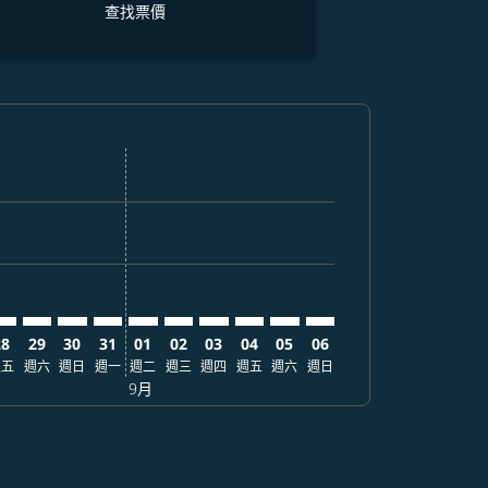
查找票價
找票價
r. 查找票價
imer. 查找票價
sclaimer. 查找票價
s-disclaimer. 查找票價
ffers-disclaimer. 查找票價
w-offers-disclaimer. 查找票價
-view-offers-disclaimer. 查找票價
 cmp-view-offers-disclaimer. 查找票價
EG: cmp-view-offers-disclaimer. 查找票價
GO–GEG: cmp-view-offers-disclaimer. 查找票價
NGO–GEG: cmp-view-offers-disclaimer. 查找票價
NGO–GEG: cmp-view-offers-disclaimer. 查找票價
NGO–GEG: cmp-view-offers-disclaimer. 查找票價
NGO–GEG: cmp-view-offers-disclaimer. 
NGO–GEG: cmp-view-offers-disclaim
NGO–GEG: cmp-view-offers-discl
NGO–GEG: cmp-view-offers-d
NGO–GEG: cmp-view-offe
NGO–GEG: cmp-view-o
28
29
30
31
01
02
03
04
05
06
週五
週六
週日
週一
週二
週三
週四
週五
週六
週日
9月