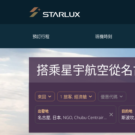
預訂行程
班機時刻
搭乘星宇航空從名
expand_more
expand_more
expand_more
來回
1 旅客, 經濟艙
優惠代碼
出發地
目的地
close