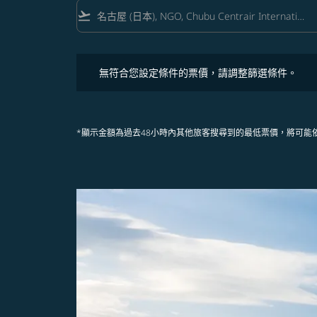
flight_takeoff
無符合您設定條件的票價，請調整篩選條件。
無符合您設定條件的票價，請調整篩選條件。
*顯示金額為過去48小時內其他旅客搜尋到的最低票價，將可能