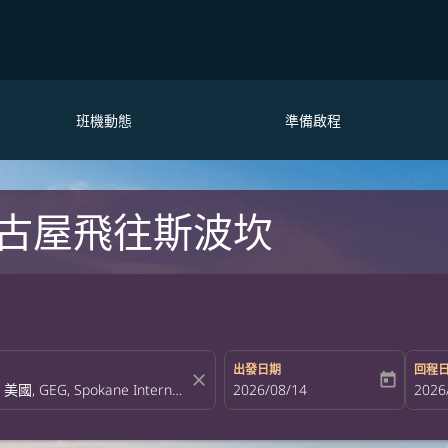
班機動態
準備啟程
古屋飛往斯波坎
出發日期
回程
close
today
fc-booking-departure-date-aria-la
2026/08/14
fc-bo
2026