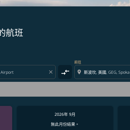
的航班
前往
compare_arrows
close
location_on
2026年 9月
無此月份結果。