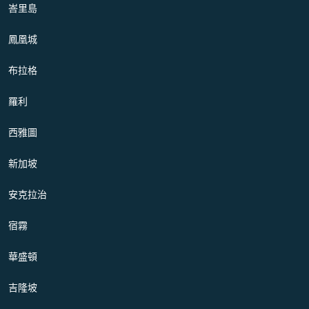
峇里島
鳳凰城
布拉格
羅利
西雅圖
新加坡
安克拉治
宿霧
華盛頓
吉隆坡