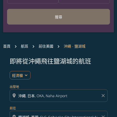
搜尋
首頁
航班
前往美國
沖繩 - 鹽湖城
即將從沖繩飛往鹽湖城的航班
無符合您設定條件的票價，請調整篩選條件。
expand_more
經濟艙
出發地
location_on
close
前往