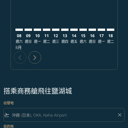
08
09
10
11
12
13
14
15
16
17
18
19
週六
週日
週一
週二
週三
週四
週五
週六
週日
週一
週二
週三
8月
chevron_left
chevron_right
搭乘商務艙飛往鹽湖城
出發地
flight_takeoff
close
目的地