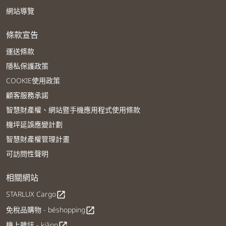
網站導覽
條款宣告
運送條款
隱私保護政策
COOKIE使用政策
顧客服務承諾
智慧財產權、網站暨手機應用程式使用條款
機坪延誤應變計劃
智慧財產權管理計畫
可訪問性聲明
相關網站
STARLUX Cargo
open_in_new
免稅品購物 - béshopping
open_in_new
機上雜誌 - kiânn
open_in_new