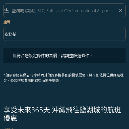
flight_land
close
艙等
keyboard_arrow_down
商務艙
艙等 option 商務艙 Selected
無符合您設定條件的票價，請調整篩選條件。
無符合您設定條件的票價，請調整篩選條件。
*顯示金額為過去48小時內其他旅客搜尋到的最低票價，將可能依機位供應及稅
金、各類附加費用的調整而隨時變動。
享受未來365天 沖繩飛往鹽湖城的航班
優惠