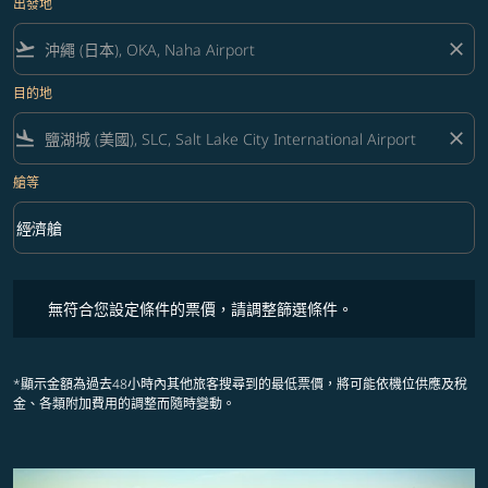
出發地
flight_takeoff
close
目的地
flight_land
close
艙等
keyboard_arrow_down
經濟艙
艙等 option 經濟艙 Selected
無符合您設定條件的票價，請調整篩選條件。
無符合您設定條件的票價，請調整篩選條件。
*顯示金額為過去48小時內其他旅客搜尋到的最低票價，將可能依機位供應及稅
金、各類附加費用的調整而隨時變動。