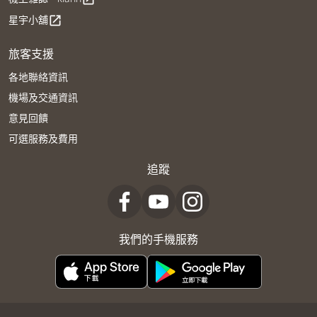
星宇小舖
open_in_new
旅客支援
各地聯絡資訊
機場及交通資訊
意見回饋
可選服務及費用
追蹤
我們的手機服務