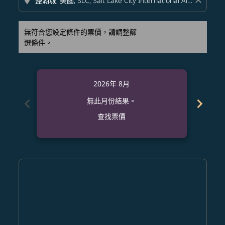
location_on
close
無符合您設定條件的票價，請調整篩
選條件。
2026年 8月
chevron_left
chevron_right
無此月份結果。
查找票價
Displaying fares for 八月-2026
OKA–SLC: cmp-view-offers-disclaimer. 查找票價
OKA–SLC: cmp-view-offers-disclaimer. 查找票價
OKA–SLC: cmp-view-offers-disclaimer. 查
OKA–SLC: cmp-view-offers-disclaimer
OKA–SLC: cmp-view-offers-discla
OKA–SLC: cmp-view-offers-di
OKA–SLC: cmp-view-offer
OKA–SLC: cmp-view-of
OKA–SLC: cmp-vie
OKA–SLC: cmp
OKA–SLC:
OKA–S
O