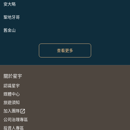
安大略
聖地牙哥
舊金山
查看更多
關於星宇
認識星宇
媒體中心
旅遊須知
加入團隊
open_in_new
公司治理專區
投資人專區