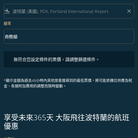
flight_land
close
艙等
keyboard_arrow_down
商務艙
艙等 option 商務艙 Selected
無符合您設定條件的票價，請調整篩選條件。
無符合您設定條件的票價，請調整篩選條件。
*顯示金額為過去48小時內其他旅客搜尋到的最低票價，將可能依機位供應及稅
金、各類附加費用的調整而隨時變動。
享受未來365天 大阪飛往波特蘭的航班
優惠