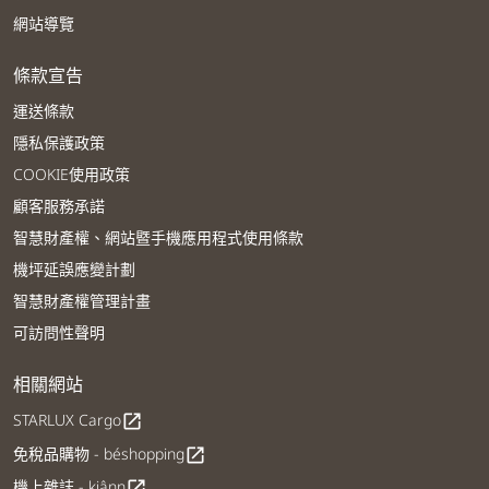
網站導覽
條款宣告
運送條款
隱私保護政策
COOKIE使用政策
顧客服務承諾
智慧財產權、網站暨手機應用程式使用條款
機坪延誤應變計劃
智慧財產權管理計畫
可訪問性聲明
相關網站
STARLUX Cargo
open_in_new
免稅品購物 - béshopping
open_in_new
機上雜誌 - kiânn
open_in_new