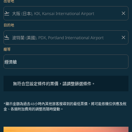
出發地
flight_takeoff
close
目的地
flight_land
close
艙等
keyboard_arrow_down
經濟艙
艙等 option 經濟艙 Selected
無符合您設定條件的票價，請調整篩選條件。
無符合您設定條件的票價，請調整篩選條件。
*顯示金額為過去48小時內其他旅客搜尋到的最低票價，將可能依機位供應及稅
金、各類附加費用的調整而隨時變動。