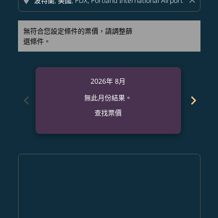
location_on
close
無符合您設定條件的票價，請調整篩
選條件。
2026年 8月
chevron_left
chevron_right
無此月份結果。
查找票價
Displaying fares for 八月-2026
KIX–PDX: cmp-view-offers-disclaimer. 查找票價
KIX–PDX: cmp-view-offers-disclaimer. 查找票價
KIX–PDX: cmp-view-offers-disclaimer. 查找
KIX–PDX: cmp-view-offers-disclaimer
KIX–PDX: cmp-view-offers-discla
KIX–PDX: cmp-view-offers-di
KIX–PDX: cmp-view-offers
KIX–PDX: cmp-view-of
KIX–PDX: cmp-vie
KIX–PDX: cmp
KIX–PDX:
KIX–P
K