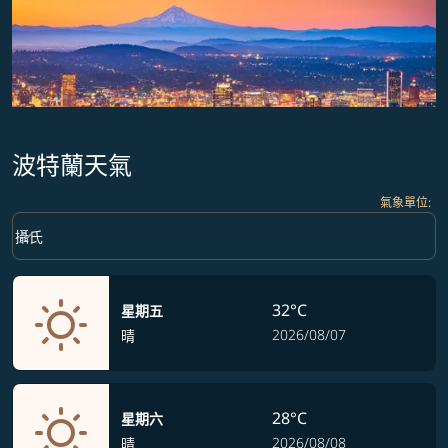
波特蘭天氣
氣象單位
:
Weather unit option 攝氏 Selected
keyboard_arrow_down
攝氏
32°C
星期五
2026/08/07
晴
28°C
星期六
2026/08/08
晴