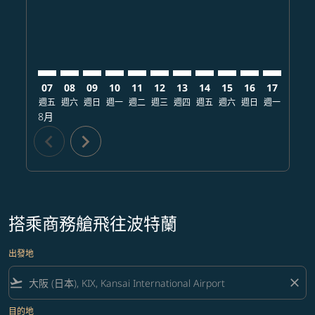
07
08
09
10
11
12
13
14
15
16
17
18
週五
週六
週日
週一
週二
週三
週四
週五
週六
週日
週一
週二
8月
chevron_left
chevron_right
搭乘商務艙飛往波特蘭
出發地
flight_takeoff
close
目的地