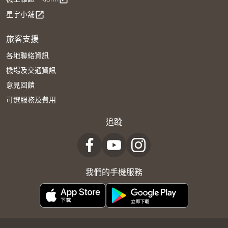
星宇小舖
open_in_new
旅客支援
各地聯絡資訊
機場及交通資訊
意見回饋
可選服務及費用
追蹤
我們的手機服務