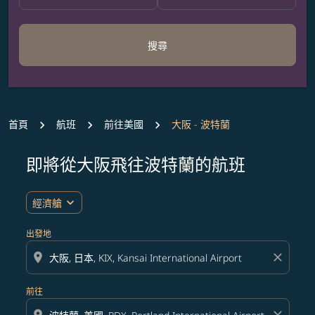
搜尋
首頁
航班
前往美國
大阪 - 波特蘭
即將從大阪飛往波特蘭的航班
無符合您設定條件的票價，請調整篩選條件。
expand_more
經濟艙
出發地
location_on
close
前往