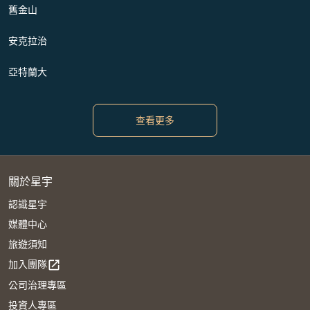
舊金山
安克拉治
亞特蘭大
查看更多
關於星宇
認識星宇
媒體中心
旅遊須知
加入團隊
open_in_new
公司治理專區
投資人專區