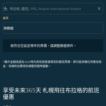
flight_land
close
艙等
keyboard_arrow_down
商務艙
艙等 option 商務艙 Selected
無符合您設定條件的票價，請調整篩選條件。
無符合您設定條件的票價，請調整篩選條件。
*顯示金額為過去48小時內其他旅客搜尋到的最低票價，將可能依機位供應及稅
金、各類附加費用的調整而隨時變動。
享受未來365天 札幌飛往布拉格的航班
優惠