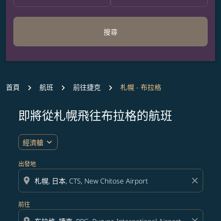
搜尋
首頁
航班
前往捷克
札幌 - 布拉格
即將從札幌飛往布拉格的航班
無符合您設定條件的票價，請調整篩選條件。
expand_more
經濟艙
出發地
location_on
close
前往