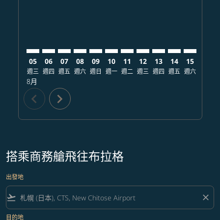
05
06
07
08
09
10
11
12
13
14
15
16
週三
週四
週五
週六
週日
週一
週二
週三
週四
週五
週六
週日
8月
chevron_left
chevron_right
搭乘商務艙飛往布拉格
出發地
flight_takeoff
close
目的地