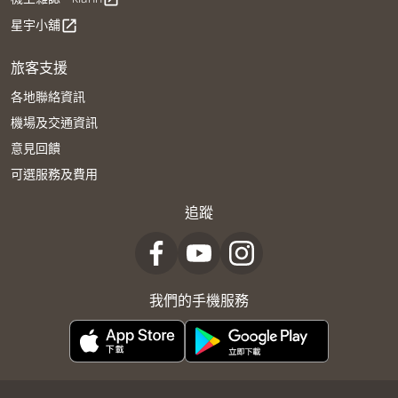
星宇小舖
open_in_new
旅客支援
各地聯絡資訊
機場及交通資訊
意見回饋
可選服務及費用
追蹤
我們的手機服務