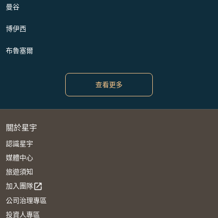
曼谷
博伊西
布魯塞爾
查看更多
關於星宇
認識星宇
媒體中心
旅遊須知
加入團隊
open_in_new
公司治理專區
投資人專區