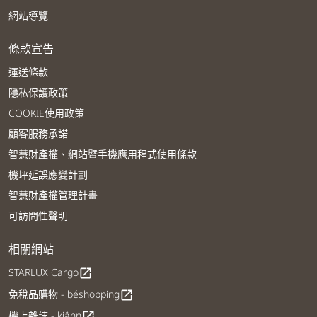
網站導覽
條款宣告
運送條款
隱私保護政策
COOKIE使用政策
顧客服務承諾
智慧財產權、網站暨手機應用程式使用條款
機坪延誤應變計劃
智慧財產權管理計畫
可訪問性聲明
相關網站
STARLUX Cargo
open_in_new
免稅品購物 - béshopping
open_in_new
機上雜誌 - kiânn
open_in_new