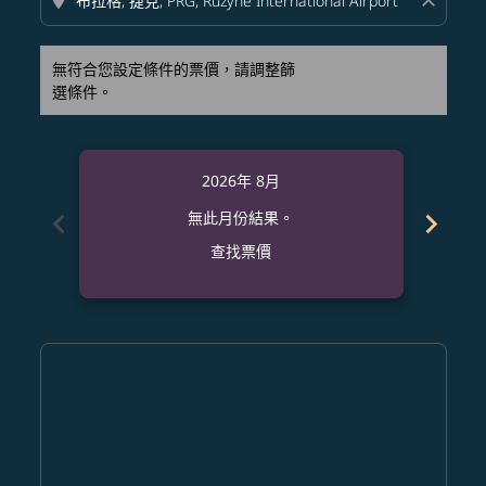
location_on
close
無符合您設定條件的票價，請調整篩
選條件。
2026年 8月
chevron_left
chevron_right
無此月份結果。
查找票價
Displaying fares for 八月-2026
CTS–PRG: cmp-view-offers-disclaimer. 查找票價
CTS–PRG: cmp-view-offers-disclaimer. 查找票價
CTS–PRG: cmp-view-offers-disclaimer. 查
CTS–PRG: cmp-view-offers-disclaimer
CTS–PRG: cmp-view-offers-discla
CTS–PRG: cmp-view-offers-di
CTS–PRG: cmp-view-offer
CTS–PRG: cmp-view-of
CTS–PRG: cmp-vie
CTS–PRG: cmp
CTS–PRG:
CTS–P
C