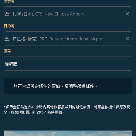
出發地
flight_takeoff
close
目的地
flight_land
close
艙等
keyboard_arrow_down
經濟艙
艙等 option 經濟艙 Selected
無符合您設定條件的票價，請調整篩選條件。
無符合您設定條件的票價，請調整篩選條件。
*顯示金額為過去48小時內其他旅客搜尋到的最低票價，將可能依機位供應及稅
金、各類附加費用的調整而隨時變動。