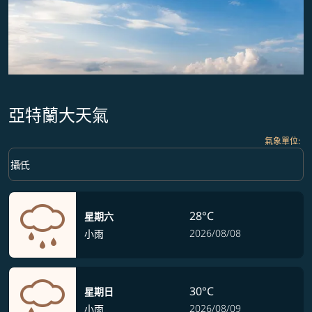
亞特蘭大天氣
氣象單位
:
Weather unit option 攝氏 Selected
keyboard_arrow_down
攝氏
28°C
星期六
2026/08/08
小雨
30°C
星期日
2026/08/09
小雨