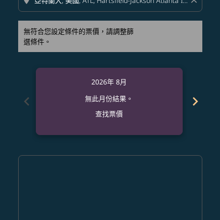
location_on
close
無符合您設定條件的票價，請調整篩
選條件。
2026年 8月
chevron_left
chevron_right
無此月份結果。
查找票價
Displaying fares for 八月-2026
NRT–ATL: cmp-view-offers-disclaimer. 查找票價
NRT–ATL: cmp-view-offers-disclaimer. 查找票價
NRT–ATL: cmp-view-offers-disclaimer. 查找
NRT–ATL: cmp-view-offers-disclaimer
NRT–ATL: cmp-view-offers-discla
NRT–ATL: cmp-view-offers-di
NRT–ATL: cmp-view-offers
NRT–ATL: cmp-view-of
NRT–ATL: cmp-vie
NRT–ATL: cmp
NRT–ATL:
NRT–A
N