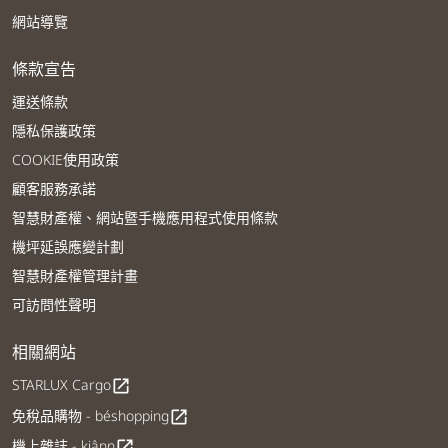
網站導覽
條款宣告
運送條款
隱私保護政策
COOKIE使用政策
顧客服務承諾
智慧財產權、網站暨手機應用程式使用條款
機坪延誤應變計劃
智慧財產權管理計畫
可訪問性聲明
相關網站
STARLUX Cargo
open_in_new
免稅品購物 - béshopping
open_in_new
機上雜誌 - kiânn
open_in_new