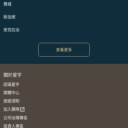
費城
新加坡
安克拉治
查看更多
關於星宇
認識星宇
媒體中心
旅遊須知
加入團隊
open_in_new
公司治理專區
投資人專區