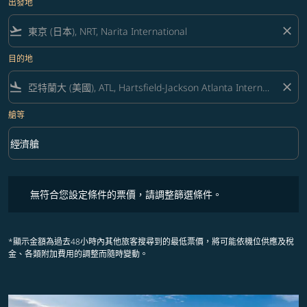
出發地
flight_takeoff
close
目的地
flight_land
close
艙等
keyboard_arrow_down
經濟艙
艙等 option 經濟艙 Selected
無符合您設定條件的票價，請調整篩選條件。
無符合您設定條件的票價，請調整篩選條件。
*顯示金額為過去48小時內其他旅客搜尋到的最低票價，將可能依機位供應及稅
金、各類附加費用的調整而隨時變動。