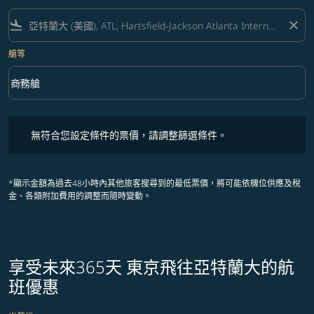
flight_land
close
艙等
keyboard_arrow_down
商務艙
艙等 option 商務艙 Selected
無符合您設定條件的票價，請調整篩選條件。
無符合您設定條件的票價，請調整篩選條件。
*顯示金額為過去48小時內其他旅客搜尋到的最低票價，將可能依機位供應及稅
金、各類附加費用的調整而隨時變動。
享受未來365天 東京飛往亞特蘭大的航
班優惠