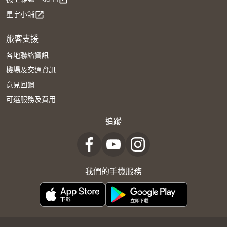
星宇小舖
open_in_new
旅客支援
各地聯絡資訊
機場及交通資訊
意見回饋
可選服務及費用
追蹤
我們的手機服務