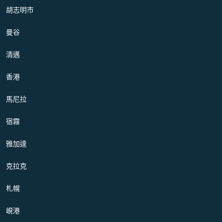
胡志明市
曼谷
清邁
香港
馬尼拉
宿霧
雅加達
克拉克
札幌
峴港