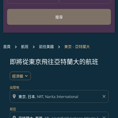
搜尋
首頁
航班
前往美國
東京 - 亞特蘭大
即將從東京飛往亞特蘭大的航班
無符合您設定條件的票價，請調整篩選條件。
expand_more
經濟艙
出發地
location_on
close
前往