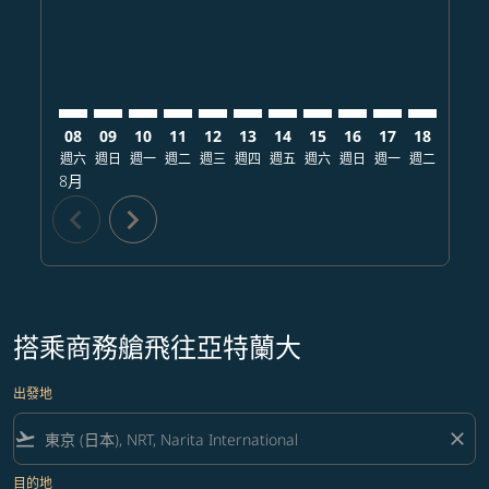
08
09
10
11
12
13
14
15
16
17
18
19
週六
週日
週一
週二
週三
週四
週五
週六
週日
週一
週二
週三
8月
chevron_left
chevron_right
搭乘商務艙飛往亞特蘭大
出發地
flight_takeoff
close
目的地