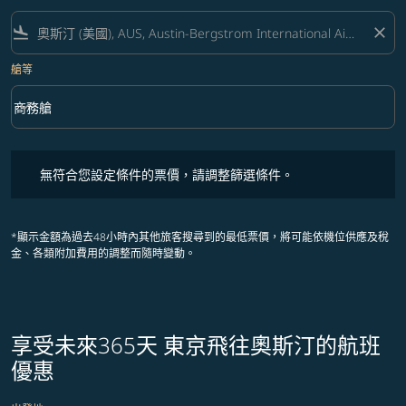
flight_land
close
艙等
keyboard_arrow_down
商務艙
艙等 option 商務艙 Selected
無符合您設定條件的票價，請調整篩選條件。
無符合您設定條件的票價，請調整篩選條件。
*顯示金額為過去48小時內其他旅客搜尋到的最低票價，將可能依機位供應及稅
金、各類附加費用的調整而隨時變動。
享受未來365天 東京飛往奧斯汀的航班
優惠