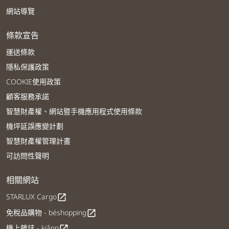
網站導覽
條款宣告
運送條款
隱私保護政策
COOKIE使用政策
顧客服務承諾
智慧財產權、網站暨手機應用程式使用條款
機坪延誤應變計劃
智慧財產權管理計畫
可訪問性聲明
相關網站
STARLUX Cargo
open_in_new
免稅品購物 - béshopping
open_in_new
機上雜誌 - kiânn
open_in_new