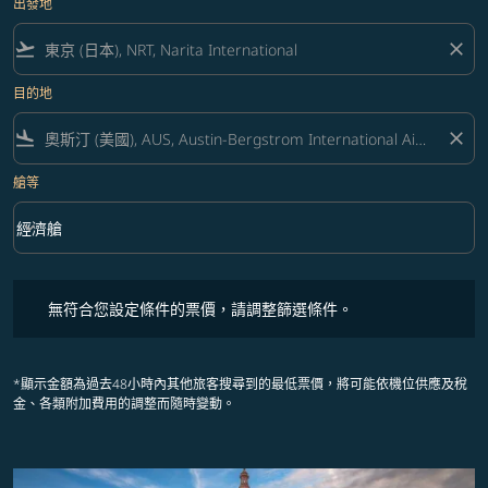
出發地
flight_takeoff
close
目的地
flight_land
close
艙等
keyboard_arrow_down
經濟艙
艙等 option 經濟艙 Selected
無符合您設定條件的票價，請調整篩選條件。
無符合您設定條件的票價，請調整篩選條件。
*顯示金額為過去48小時內其他旅客搜尋到的最低票價，將可能依機位供應及稅
金、各類附加費用的調整而隨時變動。