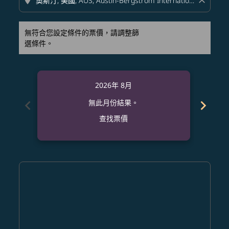
location_on
close
無符合您設定條件的票價，請調整篩
選條件。
2026年 8月
chevron_left
chevron_right
無此月份結果。
查找票價
Displaying fares for 八月-2026
NRT–AUS: cmp-view-offers-disclaimer. 查找票價
NRT–AUS: cmp-view-offers-disclaimer. 查找票價
NRT–AUS: cmp-view-offers-disclaimer. 查
NRT–AUS: cmp-view-offers-disclaime
NRT–AUS: cmp-view-offers-discla
NRT–AUS: cmp-view-offers-di
NRT–AUS: cmp-view-offer
NRT–AUS: cmp-view-of
NRT–AUS: cmp-vie
NRT–AUS: cmp
NRT–AUS:
NRT–A
N