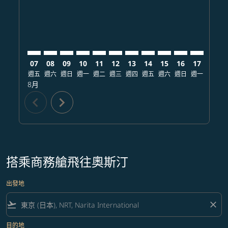
07
08
09
10
11
12
13
14
15
16
17
18
週五
週六
週日
週一
週二
週三
週四
週五
週六
週日
週一
週二
8月
chevron_left
chevron_right
搭乘商務艙飛往奧斯汀
出發地
flight_takeoff
close
目的地