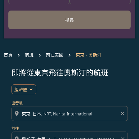
搜尋
首頁
航班
前往美國
東京 - 奧斯汀
即將從東京飛往奧斯汀的航班
無符合您設定條件的票價，請調整篩選條件。
expand_more
經濟艙
出發地
location_on
close
前往