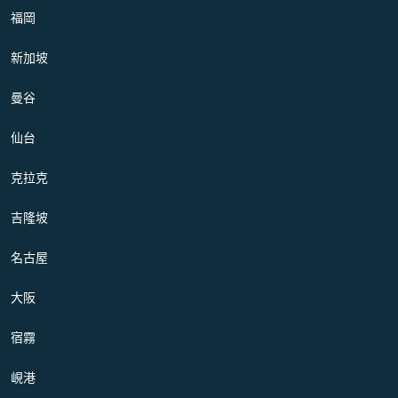
福岡
新加坡
曼谷
仙台
克拉克
吉隆坡
名古屋
大阪
宿霧
峴港