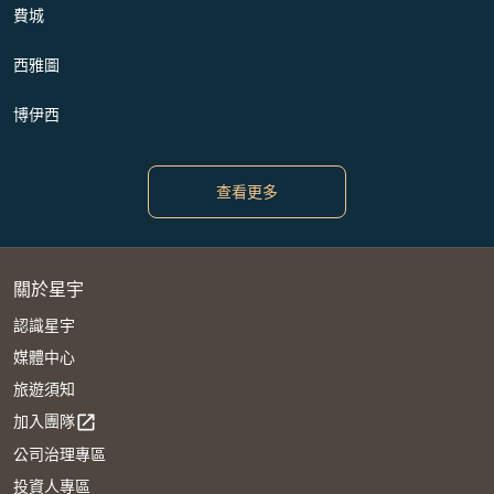
費城
西雅圖
博伊西
查看更多
關於星宇
認識星宇
媒體中心
旅遊須知
加入團隊
open_in_new
公司治理專區
投資人專區