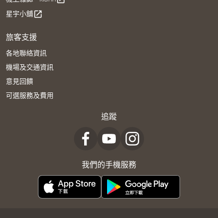
星宇小舖
open_in_new
旅客支援
各地聯絡資訊
機場及交通資訊
意見回饋
可選服務及費用
追蹤
我們的手機服務