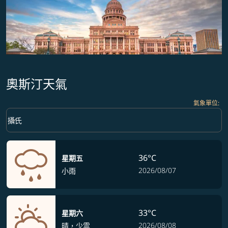
奧斯汀天氣
氣象單位
:
Weather unit option 攝氏 Selected
keyboard_arrow_down
攝氏
36°C
星期五
2026/08/07
小雨
33°C
星期六
2026/08/08
晴，少雲