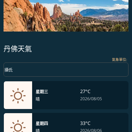
丹佛天氣
氣象單位
:
Weather unit option 攝氏 Selected
keyboard_arrow_down
攝氏
27°C
星期三
2026/08/05
晴
33°C
星期四
2026/08/06
晴