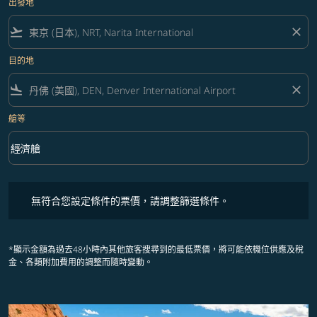
出發地
flight_takeoff
close
目的地
flight_land
close
艙等
keyboard_arrow_down
經濟艙
艙等 option 經濟艙 Selected
無符合您設定條件的票價，請調整篩選條件。
無符合您設定條件的票價，請調整篩選條件。
*顯示金額為過去48小時內其他旅客搜尋到的最低票價，將可能依機位供應及稅
金、各類附加費用的調整而隨時變動。