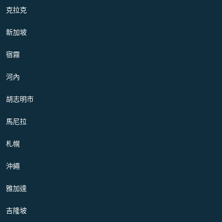
克拉克
新加坡
宿霧
河內
胡志明市
馬尼拉
札幌
沖繩
雅加達
吉隆坡