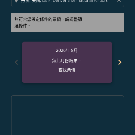
location_on
close
無符合您設定條件的票價，請調整篩
選條件。
2026年 8月
chevron_left
chevron_right
無此月份結果。
查找票價
Displaying fares for 八月-2026
NRT–DEN: cmp-view-offers-disclaimer. 查找票價
NRT–DEN: cmp-view-offers-disclaimer. 查找票價
NRT–DEN: cmp-view-offers-disclaimer. 查
NRT–DEN: cmp-view-offers-disclaime
NRT–DEN: cmp-view-offers-discla
NRT–DEN: cmp-view-offers-di
NRT–DEN: cmp-view-offer
NRT–DEN: cmp-view-o
NRT–DEN: cmp-vie
NRT–DEN: cmp
NRT–DEN:
NRT–D
N