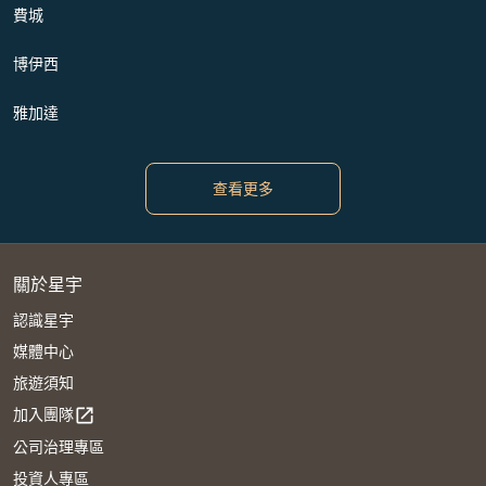
費城
博伊西
雅加達
查看更多
關於星宇
認識星宇
媒體中心
旅遊須知
加入團隊
open_in_new
公司治理專區
投資人專區