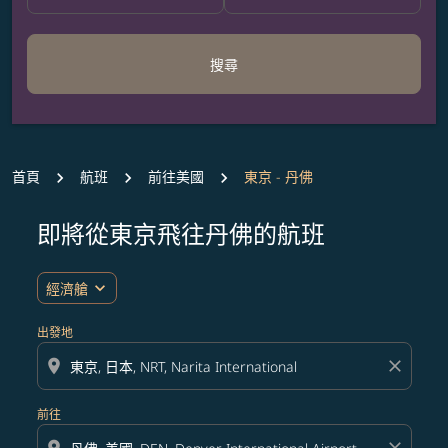
搜尋
首頁
航班
前往美國
東京 - 丹佛
即將從東京飛往丹佛的航班
無符合您設定條件的票價，請調整篩選條件。
expand_more
經濟艙
出發地
location_on
close
前往