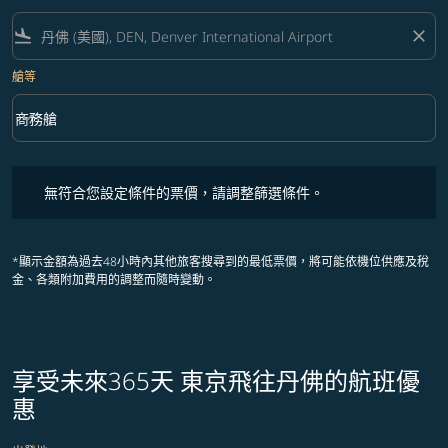
flight_land
close
艙等
keyboard_arrow_down
商務艙
艙等 option 商務艙 Selected
無符合您設定條件的票價，請調整篩選條件。
無符合您設定條件的票價，請調整篩選條件。
*顯示金額為過去48小時內其他旅客搜尋到的最低票價，將可能依機位供應及稅
金、各類附加費用的調整而隨時變動。
享受未來365天 東京飛往丹佛的航班優
惠