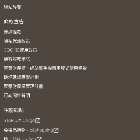
網站導覽
條款宣告
運送條款
隱私保護政策
COOKIE使用政策
顧客服務承諾
智慧財產權、網站暨手機應用程式使用條款
機坪延誤應變計劃
智慧財產權管理計畫
可訪問性聲明
相關網站
STARLUX Cargo
open_in_new
免稅品購物 - béshopping
open_in_new
機上雜誌 - kiânn
open_in_new