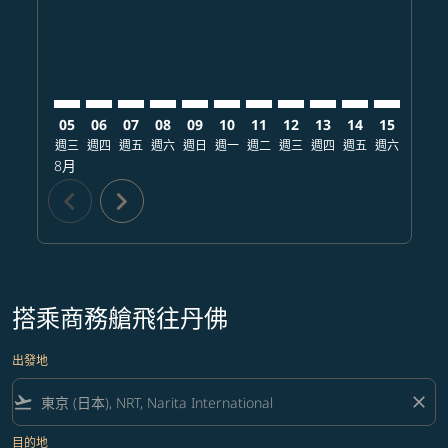
05
06
07
08
09
10
11
12
13
14
15
16
週三
週四
週五
週六
週日
週一
週二
週三
週四
週五
週六
週日
8月
chevron_left
chevron_right
搭乘商務艙飛往丹佛
出發地
flight_takeoff
close
目的地