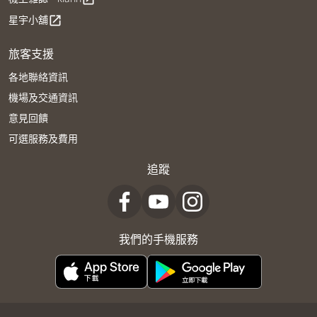
星宇小舖
open_in_new
旅客支援
各地聯絡資訊
機場及交通資訊
意見回饋
可選服務及費用
追蹤
我們的手機服務