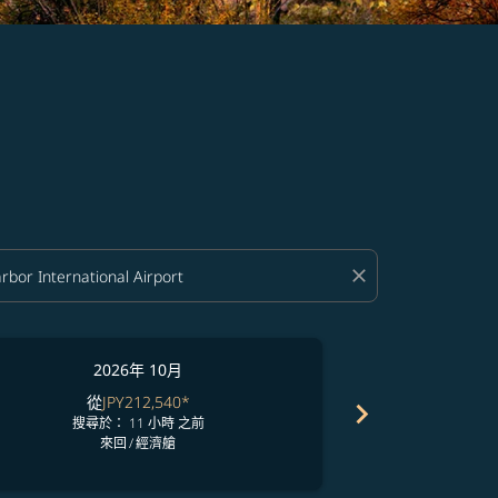
close
2026年 10月
2
從
JPY212,540
*
從
J
chevron_right
搜尋於： 11 小時 之前
搜尋於
來回
/
經濟艙