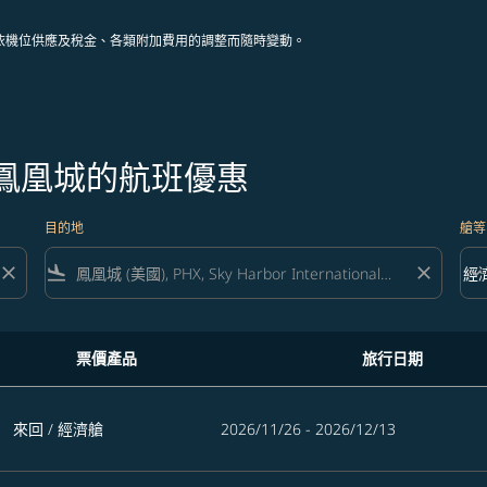
依機位供應及稅金、各類附加費用的調整而隨時變動。
往鳳凰城的航班優惠
目的地
艙等
close
flight_land
close
keyboard_arrow_down
經
艙等 
票價產品
旅行日期
來回
/
經濟艙
2026/11/26 - 2026/12/13