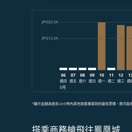
cmp-daily-histogram-bars-legend-max-price-ar
JPY320.5K
Displaying fares for 八月-2026
NRT–PHX: cmp-view-offers-dis
NRT–PHX: cmp-view-offers-
NRT–PHX: cmp-view-off
NRT–PHX: cmp-view
NRT–PHX, 2026/
NRT–PHX: 
NRT–PH
NR
cmp-daily-histogram-bars-legend-min-price-ar
JPY212.5K
06
07
08
09
10
11
12
1
週四
週五
週六
週日
週一
週二
週三
週
8月
*顯示金額為過去48小時內其他旅客搜尋到的最低票價，將可能
搭乘商務艙飛往鳳凰城