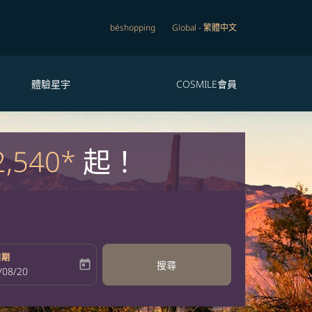
béshopping
Global
-
繁體中文
體驗星宇
COSMILE會員
2,540*
起！
日期
today
搜尋
bel
oking-return-date-aria-label
/08/20