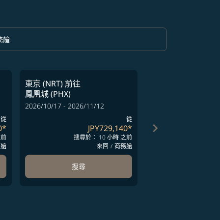
務艙
option 商務艙 Selected
東京 (NRT)
前往
東京 (NRT)
前往
鳳凰城 (PHX)
鳳凰城 (PHX)
2026/10/17 - 2026/11/12
2026/10/10 - 2026/11
從
從
keyboard_arrow_right
0
*
JPY729,140
*
J
之前
搜尋於： 10 小時 之前
搜尋於：
務艙
來回
/
商務艙
搜尋
搜尋
ards 1 to 4
-cards 5 to 6