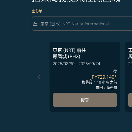
出發地
flight_takeoff
東京 (NRT)
前往
東
鳳凰城 (PHX)
鳳
2026/08/30 - 2026/09/24
2
從
keyboard_arrow_left
JPY729,140
*
搜尋於： 10 小時 之前
來回
/
商務艙
搜尋