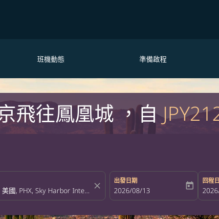
班機動態
準備啟程
京飛往鳳凰城 ，自
JPY21
出發日期
回程
close
today
fc-booking-departure-date-aria-la
2026/08/13
fc-bo
2026