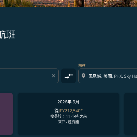
航班
前往
compare_arrows
close
location_on
2026年 9月
從
JPY212,540
*
搜尋於： 11 小時 之前
來回
/
經濟艙