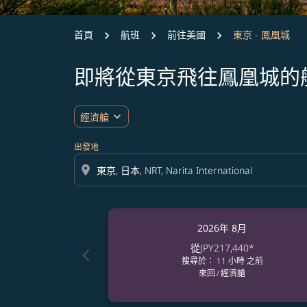
首頁
航班
前往美國
東京 - 鳳凰城
即將從東京飛往鳳凰城的
expand_more
經濟艙
出發地
location_on
2026年 8月
從
JPY217,440
*
chevron_left
搜尋於： 11 小時 之前
來回
/
經濟艙