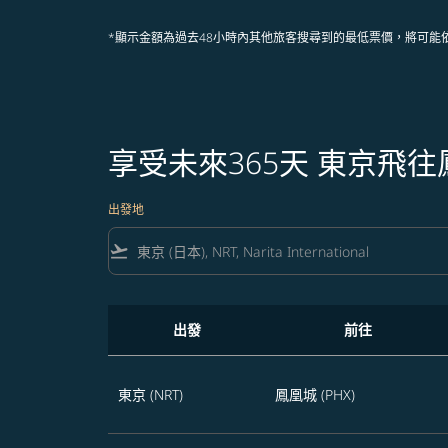
*顯示金額為過去48小時內其他旅客搜尋到的最低票價，將可能
享受未來365天 東京飛
出發地
flight_takeoff
出發
前往
享受未來365天 東京飛往鳳凰城的航班優惠
東京 (NRT)
鳳凰城 (PHX)