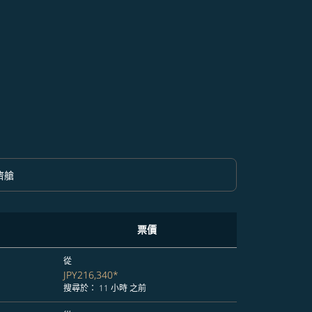
濟艙
option 經濟艙 Selected
票價
從
JPY216,340
*
搜尋於： 11 小時 之前