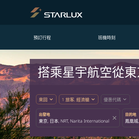
預訂行程
班機時刻
搭乘星宇航空從東
expand_more
expand_more
expand_more
來回
1 旅客, 經濟艙
優惠代碼
出發地
目的地
close