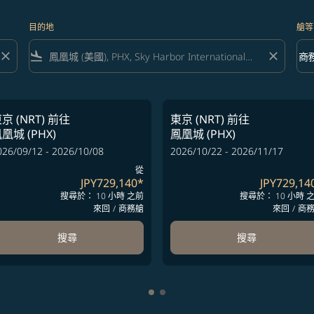
目的地
艙等
close
flight_land
close
keyboard_arrow_down
商
艙等 
京 (NRT)
前往
東京 (NRT)
前往
凰城 (PHX)
鳳凰城 (PHX)
026/09/12 - 2026/10/08
2026/10/22 - 2026/11/17
從
JPY729,140
*
JPY729,14
搜尋於： 10 小時 之前
搜尋於： 10 小時 
來回
/
商務艙
來回
/
商
搜尋
搜尋
顯示 cmp-pagination-showing-c
顯示 cmp-pagination-showing