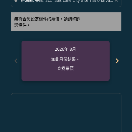
location_on
close
無符合您設定條件的票價，請調整篩
選條件。
2026年 8月
chevron_left
chevron_right
無此月份結果。
查找票價
Displaying fares for 八月-2026
NRT–SLC: cmp-view-offers-disclaimer. 查找票價
NRT–SLC: cmp-view-offers-disclaimer. 查找票價
NRT–SLC: cmp-view-offers-disclaimer. 查找
NRT–SLC: cmp-view-offers-disclaimer
NRT–SLC: cmp-view-offers-discla
NRT–SLC: cmp-view-offers-di
NRT–SLC: cmp-view-offers
NRT–SLC: cmp-view-of
NRT–SLC: cmp-vie
NRT–SLC: cmp
NRT–SLC:
NRT–S
N