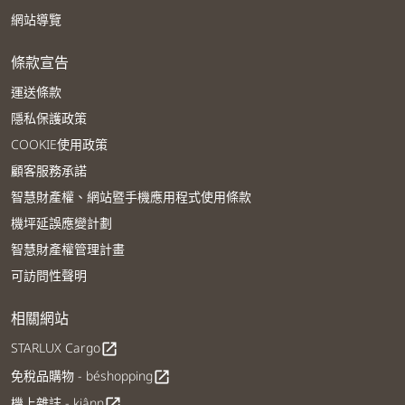
網站導覽
條款宣告
運送條款
隱私保護政策
COOKIE使用政策
顧客服務承諾
智慧財產權、網站暨手機應用程式使用條款
機坪延誤應變計劃
智慧財產權管理計畫
可訪問性聲明
相關網站
STARLUX Cargo
open_in_new
免稅品購物 - béshopping
open_in_new
機上雜誌 - kiânn
open_in_new