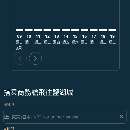
09
10
11
12
13
14
15
16
17
18
19
20
週日
週一
週二
週三
週四
週五
週六
週日
週一
週二
週三
週四
8月
chevron_left
chevron_right
搭乘商務艙飛往鹽湖城
出發地
flight_takeoff
close
目的地