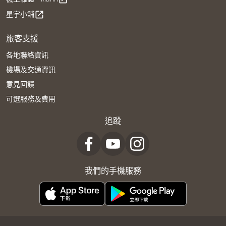
星宇小舖
open_in_new
旅客支援
各地聯絡資訊
機場及交通資訊
意見回饋
可選服務及費用
追蹤
我們的手機服務