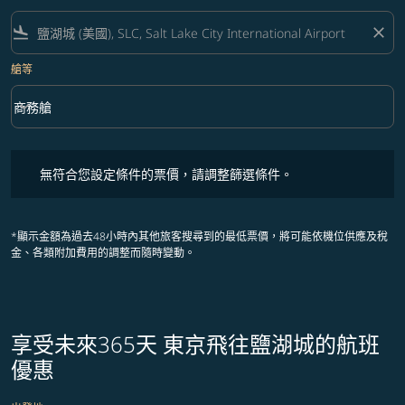
flight_land
close
艙等
keyboard_arrow_down
商務艙
艙等 option 商務艙 Selected
無符合您設定條件的票價，請調整篩選條件。
無符合您設定條件的票價，請調整篩選條件。
*顯示金額為過去48小時內其他旅客搜尋到的最低票價，將可能依機位供應及稅
金、各類附加費用的調整而隨時變動。
享受未來365天 東京飛往鹽湖城的航班
優惠