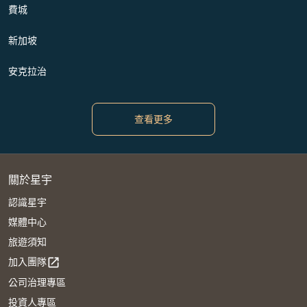
費城
新加坡
安克拉治
查看更多
關於星宇
認識星宇
媒體中心
旅遊須知
加入團隊
open_in_new
公司治理專區
投資人專區