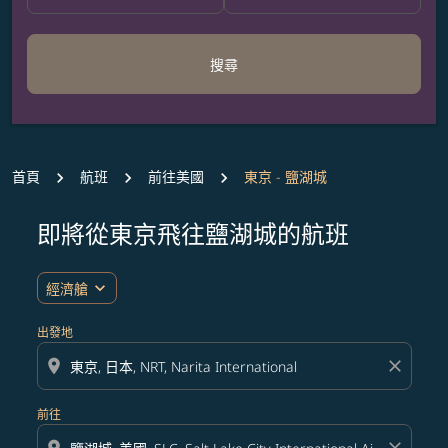
搜尋
首頁
航班
前往美國
東京 - 鹽湖城
即將從東京飛往鹽湖城的航班
無符合您設定條件的票價，請調整篩選條件。
expand_more
經濟艙
出發地
location_on
close
前往