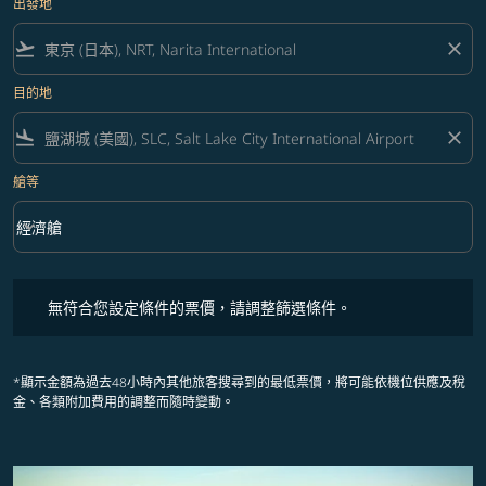
出發地
flight_takeoff
close
目的地
flight_land
close
艙等
keyboard_arrow_down
經濟艙
艙等 option 經濟艙 Selected
無符合您設定條件的票價，請調整篩選條件。
無符合您設定條件的票價，請調整篩選條件。
*顯示金額為過去48小時內其他旅客搜尋到的最低票價，將可能依機位供應及稅
金、各類附加費用的調整而隨時變動。