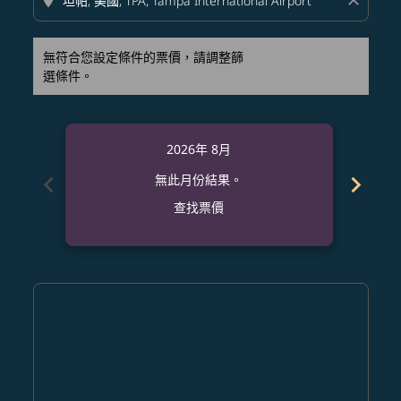
location_on
close
無符合您設定條件的票價，請調整篩
選條件。
2026年 8月
chevron_left
chevron_right
無此月份結果。
查找票價
Displaying fares for 八月-2026
NRT–TPA: cmp-view-offers-disclaimer. 查找票價
NRT–TPA: cmp-view-offers-disclaimer. 查找票價
NRT–TPA: cmp-view-offers-disclaimer. 查找
NRT–TPA: cmp-view-offers-disclaimer
NRT–TPA: cmp-view-offers-discla
NRT–TPA: cmp-view-offers-di
NRT–TPA: cmp-view-offers
NRT–TPA: cmp-view-of
NRT–TPA: cmp-vie
NRT–TPA: cmp
NRT–TPA:
NRT–T
N