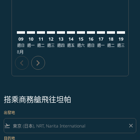
09
10
11
12
13
14
15
16
17
18
19
20
週日
週一
週二
週三
週四
週五
週六
週日
週一
週二
週三
週四
8月
chevron_left
chevron_right
搭乘商務艙飛往坦帕
出發地
flight_takeoff
close
目的地