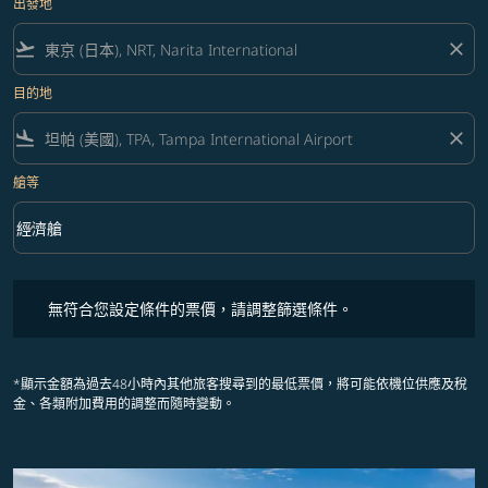
出發地
flight_takeoff
close
目的地
flight_land
close
艙等
keyboard_arrow_down
經濟艙
艙等 option 經濟艙 Selected
無符合您設定條件的票價，請調整篩選條件。
無符合您設定條件的票價，請調整篩選條件。
*顯示金額為過去48小時內其他旅客搜尋到的最低票價，將可能依機位供應及稅
金、各類附加費用的調整而隨時變動。