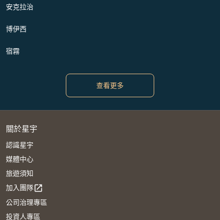
安克拉治
博伊西
宿霧
查看更多
關於星宇
認識星宇
媒體中心
旅遊須知
加入團隊
open_in_new
公司治理專區
投資人專區