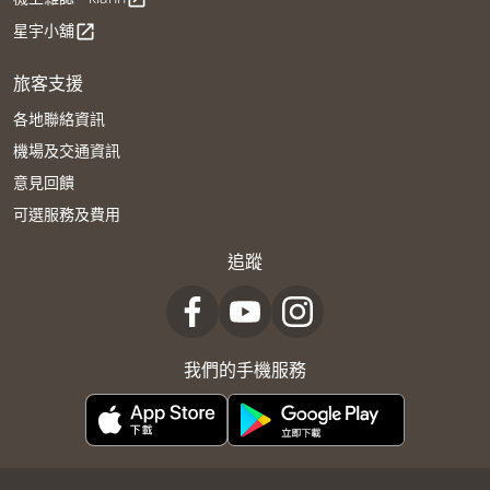
星宇小舖
open_in_new
旅客支援
各地聯絡資訊
機場及交通資訊
意見回饋
可選服務及費用
追蹤
我們的手機服務