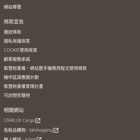
網站導覽
條款宣告
運送條款
隱私保護政策
COOKIE使用政策
顧客服務承諾
智慧財產權、網站暨手機應用程式使用條款
機坪延誤應變計劃
智慧財產權管理計畫
可訪問性聲明
相關網站
STARLUX Cargo
open_in_new
免稅品購物 - béshopping
open_in_new
機上雜誌 - kiânn
open_in_new