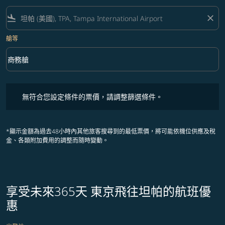
flight_land
close
艙等
keyboard_arrow_down
商務艙
艙等 option 商務艙 Selected
無符合您設定條件的票價，請調整篩選條件。
無符合您設定條件的票價，請調整篩選條件。
*顯示金額為過去48小時內其他旅客搜尋到的最低票價，將可能依機位供應及稅
金、各類附加費用的調整而隨時變動。
享受未來365天 東京飛往坦帕的航班優
惠