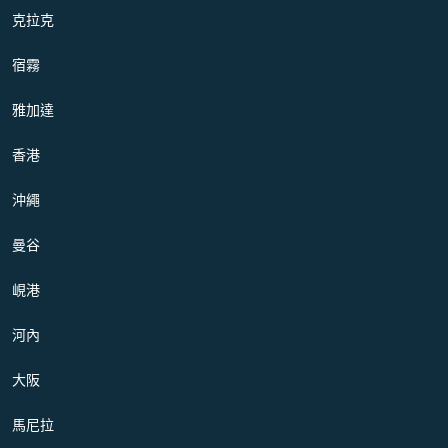
克拉克
宿霧
雅加達
香港
沖繩
曼谷
峴港
河內
大阪
馬尼拉