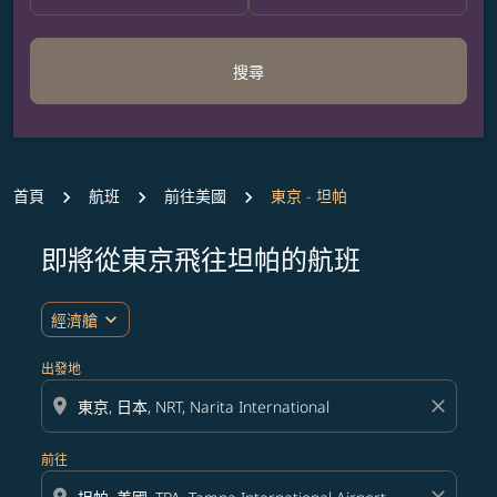
搜尋
首頁
航班
前往美國
東京 - 坦帕
即將從東京飛往坦帕的航班
無符合您設定條件的票價，請調整篩選條件。
expand_more
經濟艙
出發地
location_on
close
前往