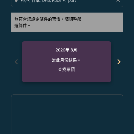
location_on
close
無符合您設定條件的票價，請調整篩
選條件。
2026年 8月
chevron_left
chevron_right
無此月份結果。
查找票價
Displaying fares for 八月-2026
TPA–UKB: cmp-view-offers-disclaimer. 查找票價
TPA–UKB: cmp-view-offers-disclaimer. 查找票價
TPA–UKB: cmp-view-offers-disclaimer. 查
TPA–UKB: cmp-view-offers-disclaimer
TPA–UKB: cmp-view-offers-discla
TPA–UKB: cmp-view-offers-di
TPA–UKB: cmp-view-offer
TPA–UKB: cmp-view-of
TPA–UKB: cmp-vie
TPA–UKB: cmp
TPA–UKB:
TPA–U
T