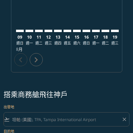
09
10
11
12
13
14
15
16
17
18
19
20
週日
週一
週二
週三
週四
週五
週六
週日
週一
週二
週三
週四
8月
chevron_left
chevron_right
搭乘商務艙飛往神戶
出發地
flight_takeoff
close
目的地