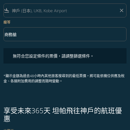
flight_land
close
艙等
keyboard_arrow_down
商務艙
艙等 option 商務艙 Selected
無符合您設定條件的票價，請調整篩選條件。
無符合您設定條件的票價，請調整篩選條件。
*顯示金額為過去48小時內其他旅客搜尋到的最低票價，將可能依機位供應及稅
金、各類附加費用的調整而隨時變動。
享受未來365天 坦帕飛往神戶的航班優
惠