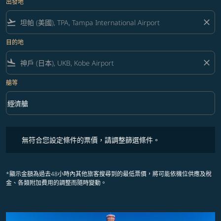
出發地
flight_takeoff
close
目的地
flight_land
close
艙等
keyboard_arrow_down
經濟艙
艙等 option 經濟艙 Selected
無符合您設定條件的票價，請調整篩選條件。
無符合您設定條件的票價，請調整篩選條件。
*顯示金額為過去48小時內其他旅客搜尋到的最低票價，將可能依機位供應及稅
金、各類附加費用的調整而隨時變動。