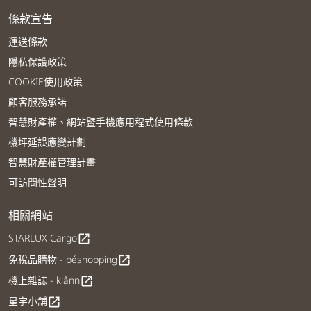
條款宣告
運送條款
隱私保護政策
COOKIE使用政策
顧客服務承諾
智慧財產權、網站暨手機應用程式使用條款
機坪延誤應變計劃
智慧財產權管理計畫
可訪問性聲明
相關網站
STARLUX Cargo
open_in_new
免稅品購物 - béshopping
open_in_new
機上雜誌 - kiânn
open_in_new
星宇小舖
open_in_new