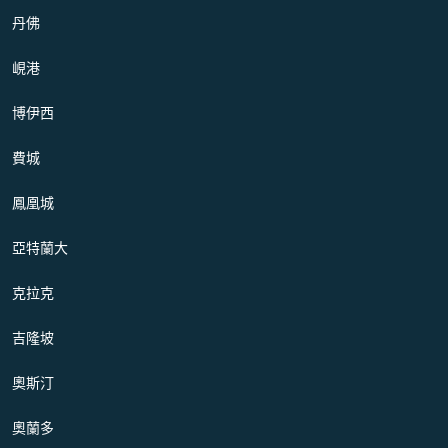
丹佛
峴港
博伊西
費城
鳳凰城
亞特蘭大
克拉克
吉隆坡
奧斯汀
奧蘭多