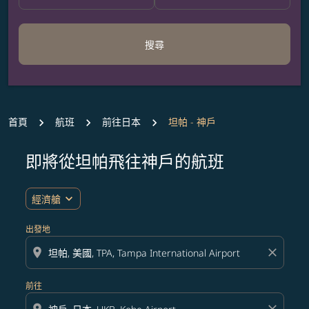
搜尋
首頁
航班
前往日本
坦帕 - 神戶
即將從坦帕飛往神戶的航班
無符合您設定條件的票價，請調整篩選條件。
expand_more
經濟艙
出發地
location_on
close
前往