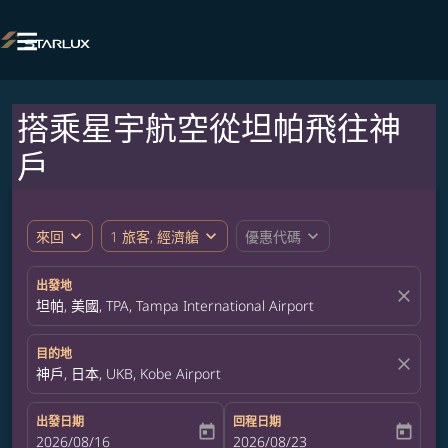

搭乘星宇航空從坦帕飛往神
戶
expand_more
expand_more
expand_more
來回
1 旅客, 經濟艙
優惠代碼
出發地
close
坦帕, 美國, TPA, Tampa International Airport
目的地
close
神戶, 日本, UKB, Kobe Airport
出發日期
回程日期
today
today
fc-booking-departure-date-aria-label
2026/08/16
fc-booking-return-date-aria-label
2026/08/23