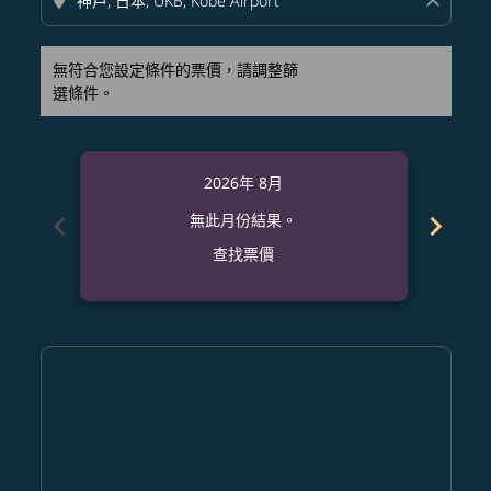
location_on
close
無符合您設定條件的票價，請調整篩
選條件。
2026年 8月
chevron_left
chevron_right
無此月份結果。
查找票價
Displaying fares for 八月-2026
PQC–UKB: cmp-view-offers-disclaimer. 查找票價
PQC–UKB: cmp-view-offers-disclaimer. 查找票價
PQC–UKB: cmp-view-offers-disclaimer. 查
PQC–UKB: cmp-view-offers-disclaime
PQC–UKB: cmp-view-offers-discl
PQC–UKB: cmp-view-offers-di
PQC–UKB: cmp-view-offer
PQC–UKB: cmp-view-o
PQC–UKB: cmp-vie
PQC–UKB: cmp
PQC–UKB:
PQC–U
P