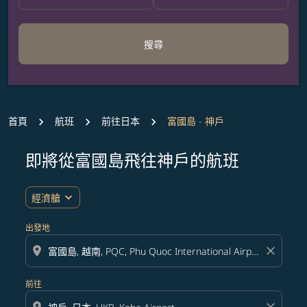
搜尋
首頁
航班
前往日本
富國島 - 神戶
即將從富國島飛往神戶的航班
無符合您設定條件的票價，請調整篩選條件。
expand_more
經濟艙
出發地
location_on
close
前往