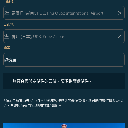
出發地
flight_takeoff
close
目的地
flight_land
close
艙等
keyboard_arrow_down
經濟艙
艙等 option 經濟艙 Selected
無符合您設定條件的票價，請調整篩選條件。
無符合您設定條件的票價，請調整篩選條件。
*顯示金額為過去48小時內其他旅客搜尋到的最低票價，將可能依機位供應及稅
金、各類附加費用的調整而隨時變動。