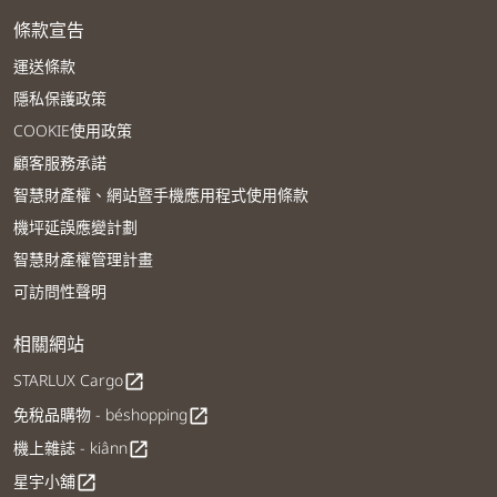
條款宣告
運送條款
隱私保護政策
COOKIE使用政策
顧客服務承諾
智慧財產權、網站暨手機應用程式使用條款
機坪延誤應變計劃
智慧財產權管理計畫
可訪問性聲明
相關網站
STARLUX Cargo
open_in_new
免稅品購物 - béshopping
open_in_new
機上雜誌 - kiânn
open_in_new
星宇小舖
open_in_new