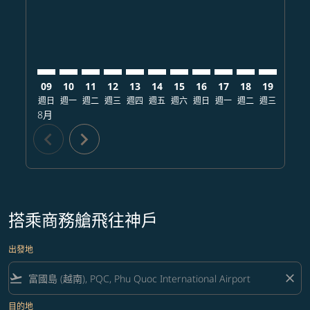
09
10
11
12
13
14
15
16
17
18
19
20
週日
週一
週二
週三
週四
週五
週六
週日
週一
週二
週三
週四
8月
chevron_left
chevron_right
搭乘商務艙飛往神戶
出發地
flight_takeoff
close
目的地