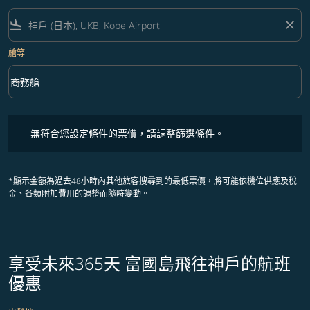
flight_land
close
艙等
keyboard_arrow_down
商務艙
艙等 option 商務艙 Selected
無符合您設定條件的票價，請調整篩選條件。
無符合您設定條件的票價，請調整篩選條件。
*顯示金額為過去48小時內其他旅客搜尋到的最低票價，將可能依機位供應及稅
金、各類附加費用的調整而隨時變動。
享受未來365天 富國島飛往神戶的航班
優惠