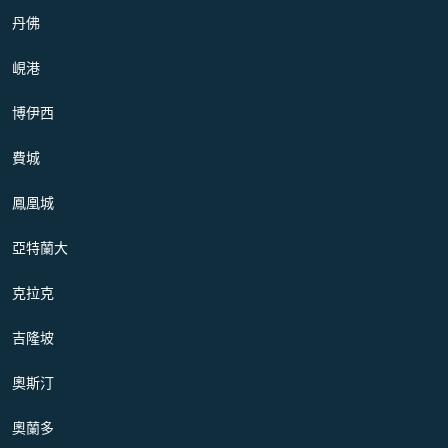
丹佛
峴港
博伊西
費城
鳳凰城
亞特蘭大
克拉克
吉隆坡
奧斯汀
奧蘭多