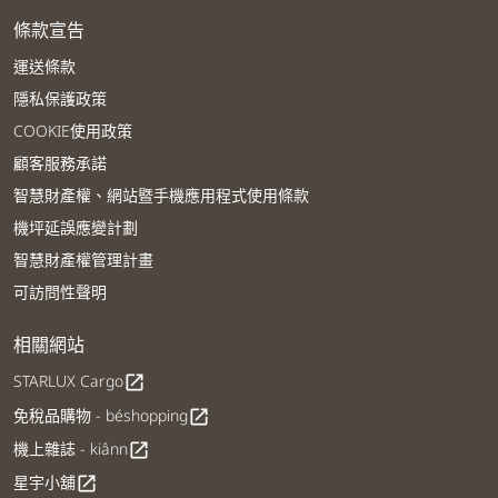
條款宣告
運送條款
隱私保護政策
COOKIE使用政策
顧客服務承諾
智慧財產權、網站暨手機應用程式使用條款
機坪延誤應變計劃
智慧財產權管理計畫
可訪問性聲明
相關網站
STARLUX Cargo
open_in_new
免稅品購物 - béshopping
open_in_new
機上雜誌 - kiânn
open_in_new
星宇小舖
open_in_new