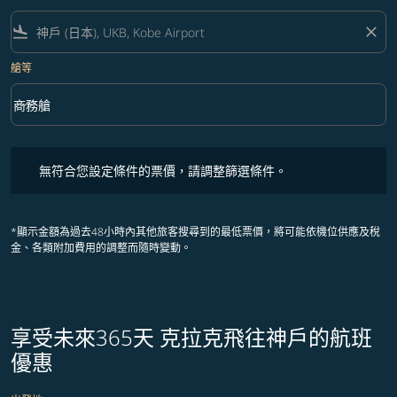
flight_land
close
艙等
keyboard_arrow_down
商務艙
艙等 option 商務艙 Selected
無符合您設定條件的票價，請調整篩選條件。
無符合您設定條件的票價，請調整篩選條件。
*顯示金額為過去48小時內其他旅客搜尋到的最低票價，將可能依機位供應及稅
金、各類附加費用的調整而隨時變動。
享受未來365天 克拉克飛往神戶的航班
優惠