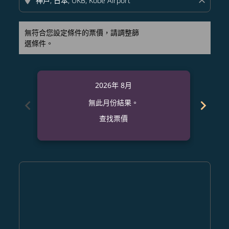
location_on
close
無符合您設定條件的票價，請調整篩
選條件。
2026年 8月
chevron_left
chevron_right
無此月份結果。
查找票價
Displaying fares for 八月-2026
CRK–UKB: cmp-view-offers-disclaimer. 查找票價
CRK–UKB: cmp-view-offers-disclaimer. 查找票價
CRK–UKB: cmp-view-offers-disclaimer. 查
CRK–UKB: cmp-view-offers-disclaime
CRK–UKB: cmp-view-offers-discla
CRK–UKB: cmp-view-offers-di
CRK–UKB: cmp-view-offer
CRK–UKB: cmp-view-o
CRK–UKB: cmp-vie
CRK–UKB: cmp
CRK–UKB:
CRK–U
C