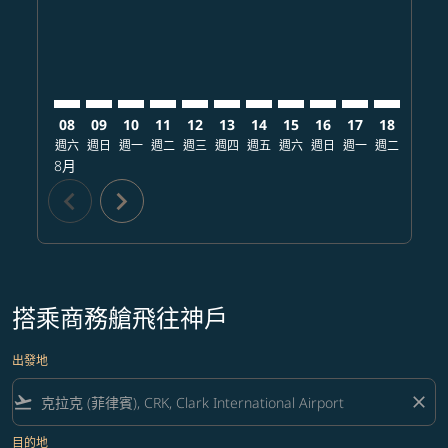
08
09
10
11
12
13
14
15
16
17
18
19
週六
週日
週一
週二
週三
週四
週五
週六
週日
週一
週二
週三
8月
chevron_left
chevron_right
搭乘商務艙飛往神戶
出發地
flight_takeoff
close
目的地