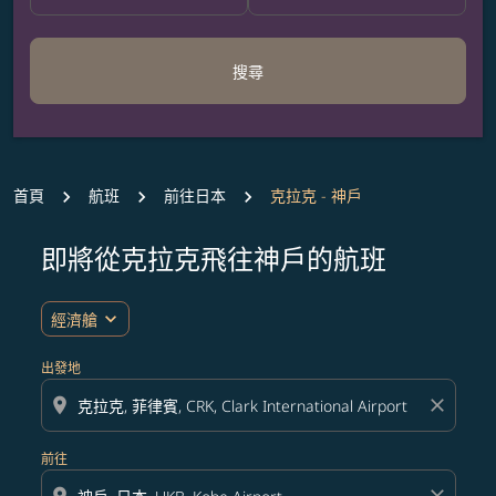
搜尋
首頁
航班
前往日本
克拉克 - 神戶
即將從克拉克飛往神戶的航班
無符合您設定條件的票價，請調整篩選條件。
expand_more
經濟艙
出發地
location_on
close
前往