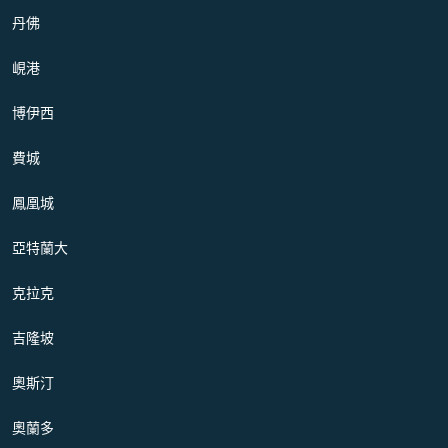
丹佛
峴港
博伊西
費城
鳳凰城
亞特蘭大
克拉克
吉隆坡
奧斯汀
奧蘭多