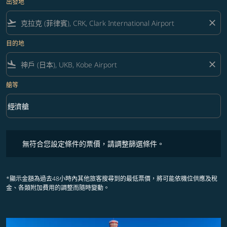
出發地
flight_takeoff
close
目的地
flight_land
close
艙等
keyboard_arrow_down
經濟艙
艙等 option 經濟艙 Selected
無符合您設定條件的票價，請調整篩選條件。
無符合您設定條件的票價，請調整篩選條件。
*顯示金額為過去48小時內其他旅客搜尋到的最低票價，將可能依機位供應及稅
金、各類附加費用的調整而隨時變動。