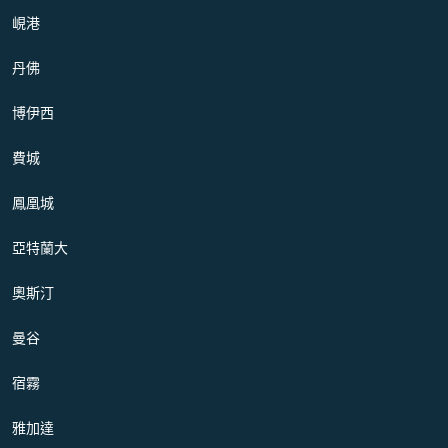
峴港
丹佛
博伊西
費城
鳳凰城
亞特蘭大
奧斯汀
曼谷
宿霧
雅加達