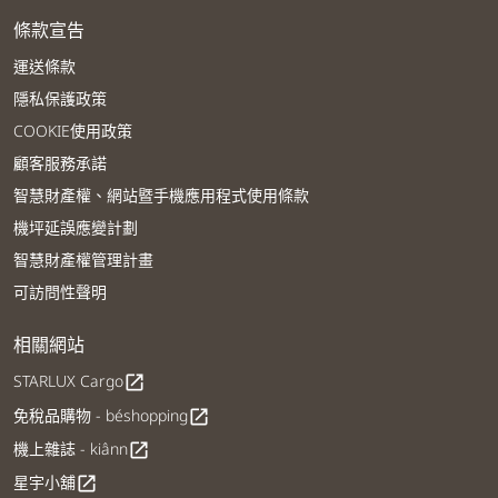
條款宣告
運送條款
隱私保護政策
COOKIE使用政策
顧客服務承諾
智慧財產權、網站暨手機應用程式使用條款
機坪延誤應變計劃
智慧財產權管理計畫
可訪問性聲明
相關網站
STARLUX Cargo
open_in_new
免稅品購物 - béshopping
open_in_new
機上雜誌 - kiânn
open_in_new
星宇小舖
open_in_new