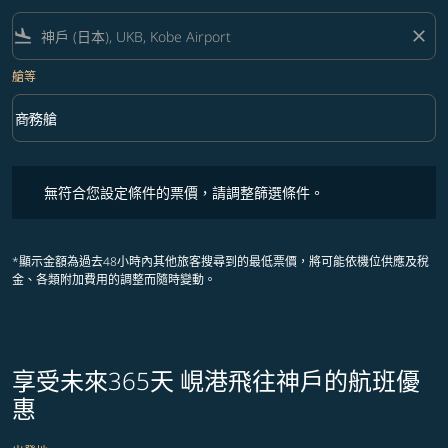
flight_land
close
艙等
keyboard_arrow_down
商務艙
艙等 option 商務艙 Selected
無符合您設定條件的票價，請調整篩選條件。
無符合您設定條件的票價，請調整篩選條件。
*顯示金額為過去48小時內其他旅客搜尋到的最低票價，將可能依機位供應及稅
金、各類附加費用的調整而隨時變動。
享受未來365天 峴港飛往神戶的航班優
惠