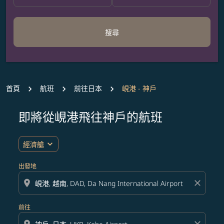
搜尋
首頁
航班
前往日本
峴港 - 神戶
即將從峴港飛往神戶的航班
無符合您設定條件的票價，請調整篩選條件。
expand_more
經濟艙
出發地
location_on
close
前往