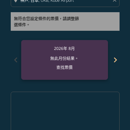
location_on
close
無符合您設定條件的票價，請調整篩
選條件。
2026年 8月
chevron_left
chevron_right
無此月份結果。
查找票價
Displaying fares for 八月-2026
DAD–UKB: cmp-view-offers-disclaimer. 查找票價
DAD–UKB: cmp-view-offers-disclaimer. 查找票價
DAD–UKB: cmp-view-offers-disclaimer. 查
DAD–UKB: cmp-view-offers-disclaime
DAD–UKB: cmp-view-offers-discl
DAD–UKB: cmp-view-offers-di
DAD–UKB: cmp-view-offer
DAD–UKB: cmp-view-o
DAD–UKB: cmp-vie
DAD–UKB: cmp
DAD–UKB:
DAD–U
D