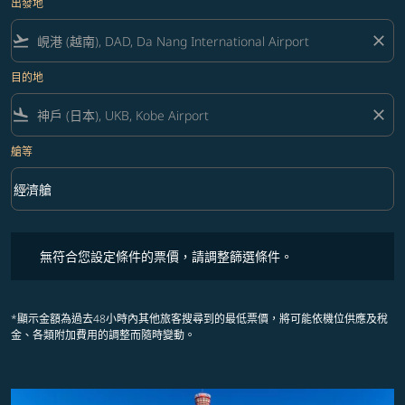
出發地
flight_takeoff
close
目的地
flight_land
close
艙等
keyboard_arrow_down
經濟艙
艙等 option 經濟艙 Selected
無符合您設定條件的票價，請調整篩選條件。
無符合您設定條件的票價，請調整篩選條件。
*顯示金額為過去48小時內其他旅客搜尋到的最低票價，將可能依機位供應及稅
金、各類附加費用的調整而隨時變動。