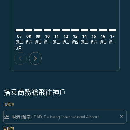
07
08
09
10
11
12
13
14
15
16
17
18
週五
週六
週日
週一
週二
週三
週四
週五
週六
週日
週一
週二
8月
chevron_left
chevron_right
搭乘商務艙飛往神戶
出發地
flight_takeoff
close
目的地