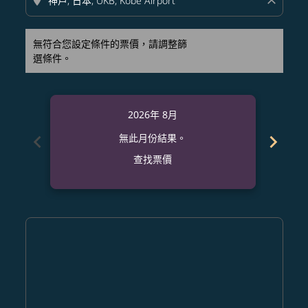
location_on
close
無符合您設定條件的票價，請調整篩
選條件。
2026年 8月
chevron_left
chevron_right
無此月份結果。
查找票價
Displaying fares for 八月-2026
HKG–UKB: cmp-view-offers-disclaimer. 查找票價
HKG–UKB: cmp-view-offers-disclaimer. 查找票價
HKG–UKB: cmp-view-offers-disclaimer. 查
HKG–UKB: cmp-view-offers-disclaime
HKG–UKB: cmp-view-offers-discl
HKG–UKB: cmp-view-offers-di
HKG–UKB: cmp-view-offer
HKG–UKB: cmp-view-o
HKG–UKB: cmp-vie
HKG–UKB: cmp
HKG–UKB:
HKG–U
H