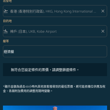
出發地
flight_takeoff
close
目的地
flight_land
close
艙等
keyboard_arrow_down
經濟艙
艙等 option 經濟艙 Selected
無符合您設定條件的票價，請調整篩選條件。
無符合您設定條件的票價，請調整篩選條件。
*顯示金額為過去48小時內其他旅客搜尋到的最低票價，將可能依機位供應及稅
金、各類附加費用的調整而隨時變動。