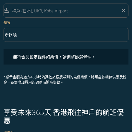
flight_land
close
艙等
keyboard_arrow_down
商務艙
艙等 option 商務艙 Selected
無符合您設定條件的票價，請調整篩選條件。
無符合您設定條件的票價，請調整篩選條件。
*顯示金額為過去48小時內其他旅客搜尋到的最低票價，將可能依機位供應及稅
金、各類附加費用的調整而隨時變動。
享受未來365天 香港飛往神戶的航班優
惠