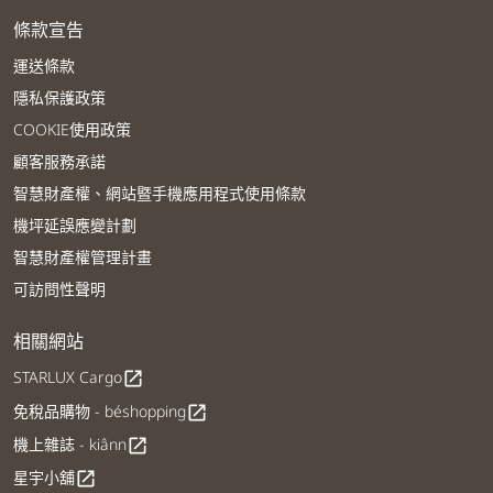
條款宣告
運送條款
隱私保護政策
COOKIE使用政策
顧客服務承諾
智慧財產權、網站暨手機應用程式使用條款
機坪延誤應變計劃
智慧財產權管理計畫
可訪問性聲明
相關網站
STARLUX Cargo
open_in_new
免稅品購物 - béshopping
open_in_new
機上雜誌 - kiânn
open_in_new
星宇小舖
open_in_new