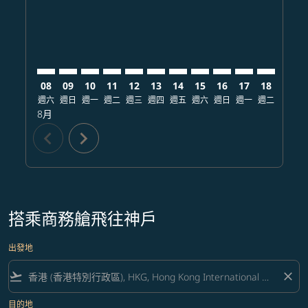
08
09
10
11
12
13
14
15
16
17
18
19
週六
週日
週一
週二
週三
週四
週五
週六
週日
週一
週二
週三
8月
chevron_left
chevron_right
搭乘商務艙飛往神戶
出發地
flight_takeoff
close
目的地