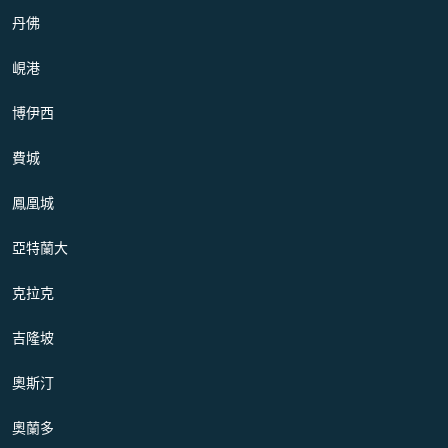
丹佛
峴港
博伊西
費城
鳳凰城
亞特蘭大
克拉克
吉隆坡
奧斯汀
奧蘭多