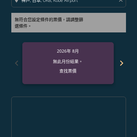
location_on
close
無符合您設定條件的票價，請調整篩
選條件。
2026年 8月
chevron_left
chevron_right
無此月份結果。
查找票價
Displaying fares for 八月-2026
DPS–UKB: cmp-view-offers-disclaimer. 查找票價
DPS–UKB: cmp-view-offers-disclaimer. 查找票價
DPS–UKB: cmp-view-offers-disclaimer. 查
DPS–UKB: cmp-view-offers-disclaime
DPS–UKB: cmp-view-offers-discla
DPS–UKB: cmp-view-offers-di
DPS–UKB: cmp-view-offer
DPS–UKB: cmp-view-o
DPS–UKB: cmp-vie
DPS–UKB: cmp
DPS–UKB:
DPS–U
D