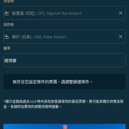
出發地
flight_takeoff
close
目的地
flight_land
close
艙等
keyboard_arrow_down
經濟艙
艙等 option 經濟艙 Selected
無符合您設定條件的票價，請調整篩選條件。
無符合您設定條件的票價，請調整篩選條件。
*顯示金額為過去48小時內其他旅客搜尋到的最低票價，將可能依機位供應及稅
金、各類附加費用的調整而隨時變動。