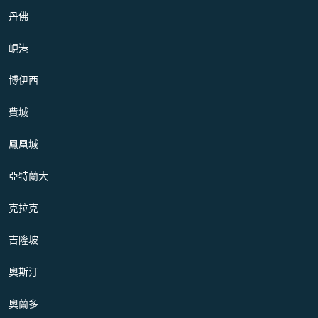
丹佛
峴港
博伊西
費城
鳳凰城
亞特蘭大
克拉克
吉隆坡
奧斯汀
奧蘭多