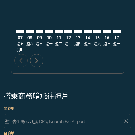
07
08
09
10
11
12
13
14
15
16
17
18
週五
週六
週日
週一
週二
週三
週四
週五
週六
週日
週一
週二
8月
chevron_left
chevron_right
搭乘商務艙飛往神戶
出發地
flight_takeoff
close
目的地