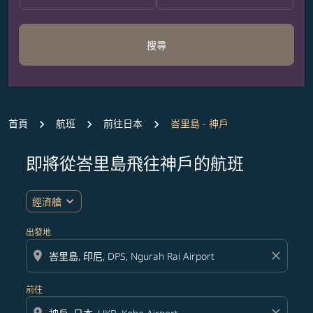
搜尋
首頁
航班
前往日本
峇里島 - 神戶
即將從峇里島飛往神戶的航班
無符合您設定條件的票價，請調整篩選條件。
expand_more
經濟艙
出發地
location_on
close
前往