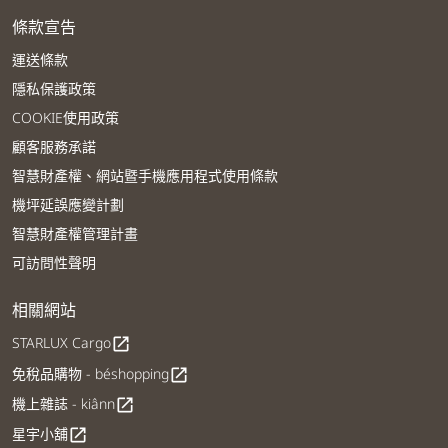
條款宣告
運送條款
隱私保護政策
COOKIE使用政策
顧客服務承諾
智慧財產權、網站暨手機應用程式使用條款
機坪延誤應變計劃
智慧財產權管理計畫
可訪問性聲明
相關網站
STARLUX Cargo
open_in_new
免稅品購物 - béshopping
open_in_new
機上雜誌 - kiânn
open_in_new
星宇小舖
open_in_new