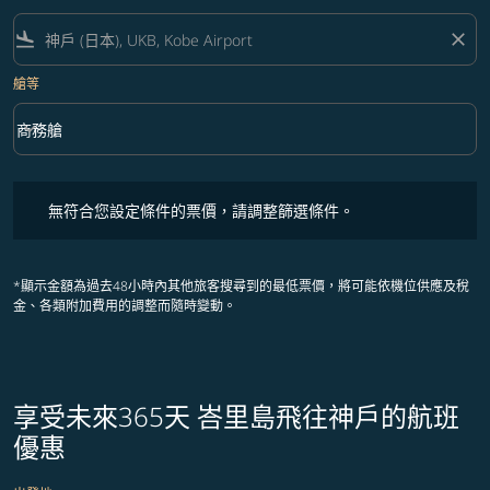
flight_land
close
艙等
keyboard_arrow_down
商務艙
艙等 option 商務艙 Selected
無符合您設定條件的票價，請調整篩選條件。
無符合您設定條件的票價，請調整篩選條件。
*顯示金額為過去48小時內其他旅客搜尋到的最低票價，將可能依機位供應及稅
金、各類附加費用的調整而隨時變動。
享受未來365天 峇里島飛往神戶的航班
優惠