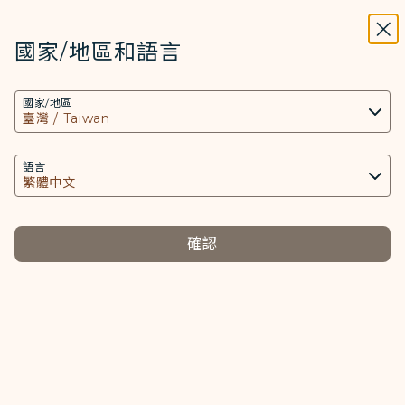
STARLUX
開啟
關掉
在STARLUX APP中打開
國家/地區和語言
搜尋
選單
國家/地區
搜尋
合併帳戶申請
語言
合併帳戶申請
確認
注意事項
請檢附以下資料以證明為本人提出：
a. 請下載「COSMILE 合併刪除帳戶申請單」後，填
寫個人資料及簽名後檢附。