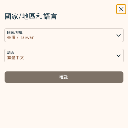
STARLUX
開啟
關掉
在STARLUX APP中打開
國家/地區和語言
搜尋
選單
國家/地區
搜尋
購票證明
語言
確認
*
電子機票/附加服務號碼
*
姓氏
*
名字