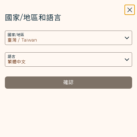
STARLUX
開啟
關掉
在STARLUX APP中打開
國家/地區和語言
搜尋
選單
國家/地區
搜尋
合併帳戶申請
語言
合併帳戶申請
確認
注意事項
請檢附以下資料以證明為本人提出：
a. 請下載「COSMILE 合併刪除帳戶申請單」後，填
寫個人資料及簽名後檢附。