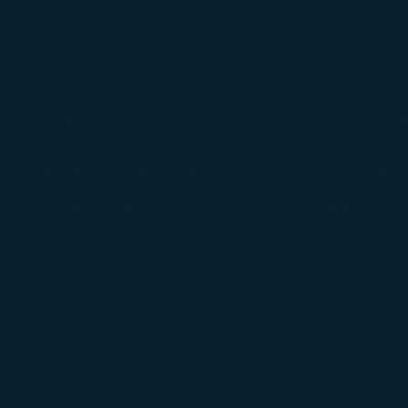
AVELER
入會規則
年滿2歲者即可至星宇航空官方網站或App申請加入COSMILE會
若為2歲至未滿18歲之子女申請入會，須同時加入以其法定代理人為
會員專區申請新增子會員並上傳證明文件，詳細可參考「家庭帳戶
年滿18歲者，請至星宇航空官方網站或App申請加入會員。
晉升資格
卡級效期
永久