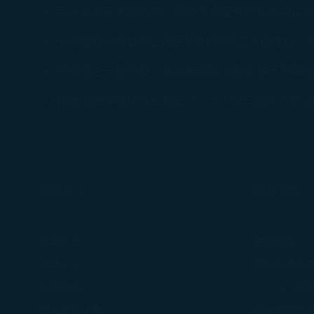
晉升後的新卡級效期，將於符合晉升門檻當日正式
卡級效期到期日前24個月內所累積之卡級哩程／
所累積之卡級哩程／有效航段數未達到續卡標準則
其他未盡事項按星宇航空「COSMILE會員方案
關於星宇
條款宣告
認識星宇
運送條款
媒體中心
隱私保護政
旅遊須知
COOKIE
(在新視窗中打開)
加入團隊
顧客服務承