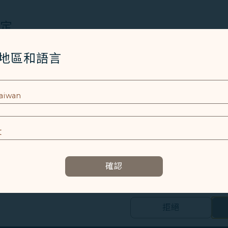
PLORER
設定
晉升資格
Cookies 技術(包含功能類及分析類Cookies) 以運行網
/地區和語言
連續12個月內，符合下列標準之一即可晉升至 EXPLORER：
者體驗。額外的 Cookies 僅於獲得您同意的情況下使用。Co
使用設備的資訊以及某些個人資料，包括Client ID、IP 
累積50,000哩卡級哩程 或
特殊識別因子、Cosmile 會員帳號和Token (識別碼)。
累積50個有效航段數
續卡資格
及相關個人資料之處理
於卡級到期日前24個月內，符合下列標準之一即可續卡：
E
容以及提升使用本網站之體驗。
累積80,000哩卡級哩程 或
確認
資訊，協助我們了解您造訪、瀏覽及使用本網站的體驗，偵測並處理
累積80個有效航段數
E
卡級效期
拒絕
的個人資料之第三方公司設置，以評估我們行銷效能、於社交媒體和網
24個月
合您興趣和習慣的行銷資訊。