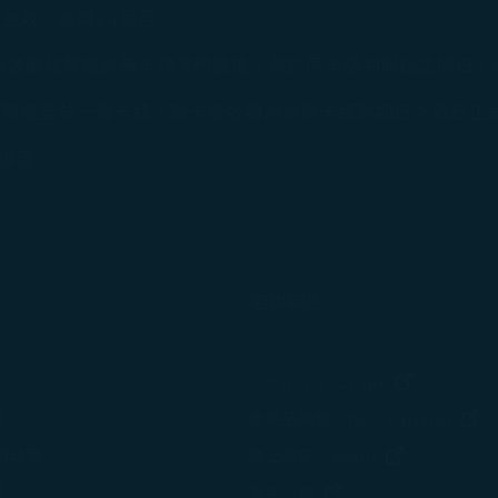
生效，為期24個月。
有效航段數達到續卡標準門檻後，將於原卡級到期日之隔日，
降級至前一個卡級。新卡級效期將從原卡級到期日之隔日正式
」辦理。
相關網站
(在新視窗中
STARLUX Cargo
(
策
免稅品購物 - béshopping
(在新視窗中
使用政策
機上雜誌 - kiânn
諾
(在新視窗中打開)
星宇小舖