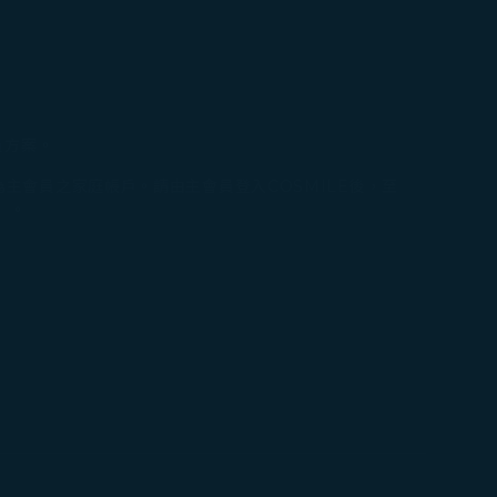
員方案。
主會員之家庭帳戶。請由主會員登入COSMILE後，至
」。