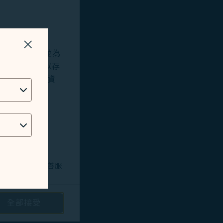
關掉視窗
站及應用程式，並為
okies將用以存
位址、地理位置資
技術問題，以改善服
全部接受
路投放廣告/定向