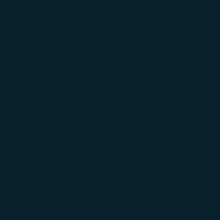
相關連結
家庭帳戶
加入會員
COSMILE會員方案
(在新視窗中打開)
(在新視窗中打開)
(在新視窗中打開)
注意事項
搭乘卡級哩程適用航班可獲得卡級哩程以計算晉
有效航段數僅限搭乘星宇航空班號並由星宇航空