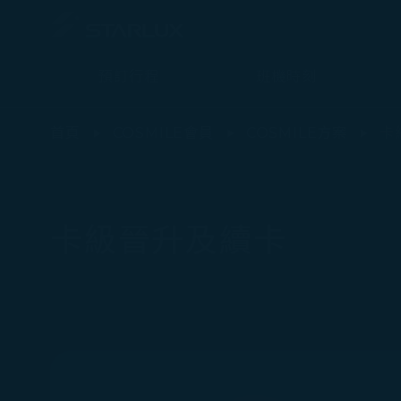
預訂行程
班機時刻
卡級晉升及續卡 - STARLUX Airlines 頁面已載入
首頁
COSMILE會員
COSMILE方案
卡
卡級晉升及續卡