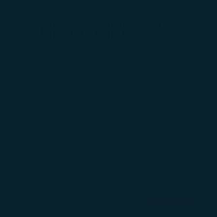
LE 會員卡級晉升及續卡標
準
的卡級哩程及有效航段數可作為卡級晉升或續卡使用。
表格檢視