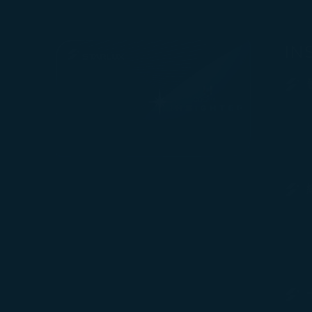
有關個人資料蒐
Cookie使用政策
IN
您可以隨時透過「
「全部接受」，以
Cookies。