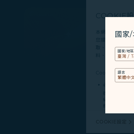
EX
COOKIE
本網站使用必要的 
國家
您提供更好的使用
取、分析和儲存您
國家/地區
料、裝置運行系統、
Cookies類型
語言
必要類COOKI
提供您個人化內
紀錄您上述所稱
務。
行銷類COOKI
COOKIE設定
由我們和處理您
廣告，呈現最適