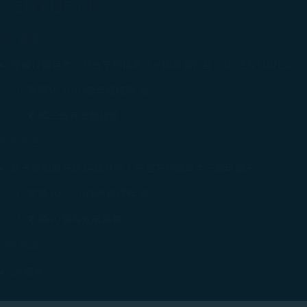
VENTURER
晉升資格
連續12個月內，符合下列標準之一即可晉升至 ADVENTURER：
累積30,000哩卡級哩程 或
累積25個有效航段數
續卡資格
於卡級到期日前24個月內，符合下列標準之一即可續卡：
累積40,000哩卡級哩程 或
累積40個有效航段數
卡級效期
24個月