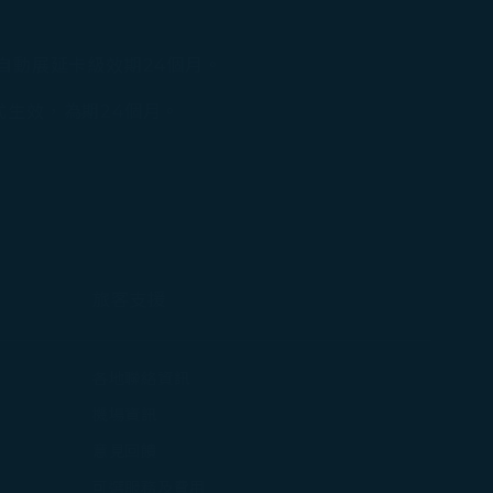
自動展延卡級效期24個月。
生效，為期24個月。
旅客支援
打開)
各地聯絡資訊
在新視窗中打開)
機場資訊
打開)
意見回饋
可選服務及費用