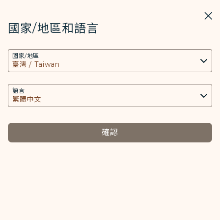
STARLUX
開啟
關掉
在STARLUX APP中打開
國家/地區和語言
COOKIE設定
搜尋
選單
國家/地區
搜尋
本網站使用必要的 Cookies 技術(包含功能類及分
台灣高鐵 - STARLUX Airlines 頁面已載入
析類Cookies) 以運行網站及應用程式，並為您提供
台灣高鐵
更好的使用者體驗。額外的 Cookies 僅於獲得您同
語言
台灣高鐵
意的情況下使用。Cookies將用以存取、分析和儲
存您使用設備的資訊以及某些個人資料，包括
Client ID、IP 位址、地理位置資料、裝置運行系
確認
統、特殊識別因子、Cosmile 會員帳號和Token
何時可以開始預訂高鐵車票？
(識別碼)。
Cookies類型及相關個人資料之處理
高鐵車次於發車日（含）前29日起開放預訂，且每逢週五及
週六至多可預訂四週後至週日之車票，並僅接受發車60分鐘
必要類COOKIE
前之訂位，每筆高鐵訂位代號最多以訂購10張單程車票為
提供您個人化內容以及提升使用本網站之體驗。