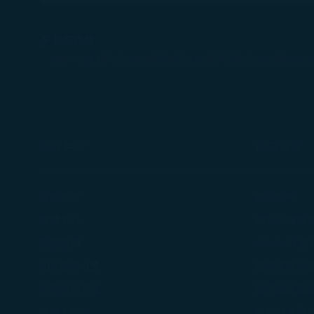
相關連結
適航申請書
懷孕旅客
嬰兒及兒童
單獨旅行兒童
寵物託
(在新視窗中打開)
(在新視窗中打開)
(在新視窗中打開)
(在新視窗中打開
關於星宇
條款宣告
認識星宇
運送條款
媒體中心
隱私保護政
旅遊須知
COOKIE
(在新視窗中打開)
加入團隊
顧客服務承
機坪延誤應
公司治理專區
智慧財產權
投資人專區