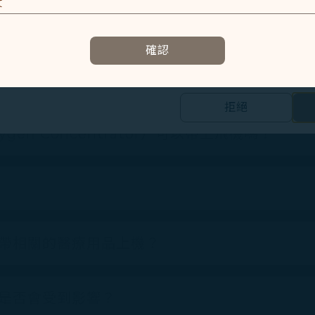
E
有提供什麼服務嗎？
容以及提升使用本網站之體驗。
確認
資訊，協助我們了解您造訪、瀏覽及使用本網站的體驗，偵測並處理
E
拒絕
的個人資料之第三方公司設置，以評估我們行銷效能、於社交媒體和網
合您興趣和習慣的行銷資訊。
gen Concentrator）可以帶上飛機嗎？
集之內容，以及我們如何與第三方合作夥伴共享資料，請參閱
。
Cookie 使用政策」網頁選擇同意、拒絕或撤回您的同意
同意我們使用和蒐集Cookies；若您點選「拒絕」，我們
帶相關的醫療用品上機？
是否會受到影響？