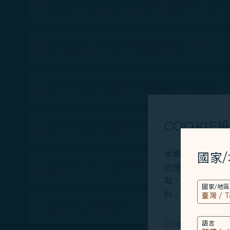
請問嬰兒或兒童旅客選位須額外付費嗎
請問我的小孩能夠單獨旅行嗎？
請問申請單獨旅行兒童須額外付費嗎？
COOKIE
請問申請單獨旅行兒童服務，出發、轉
本網站使用必要的 
國家
請問可以帶心靈陪伴寵物一起搭飛機嗎
您提供更好的使用
取、分析和儲存您
國家/地區
料、裝置運行系統、
請問可以帶導盲犬一起搭飛機嗎？
Cookies類型
語言