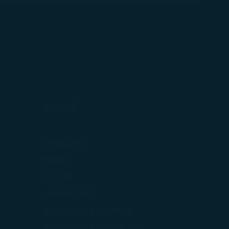
中打開)
旅客支援
打開)
各地聯絡資訊
在新視窗中打開)
機場資訊
打開)
意見回饋
可選服務及費用
星宇航空航班異動作業辦法
打開)
(在新視窗中打開)
星宇航空利害關係人問卷