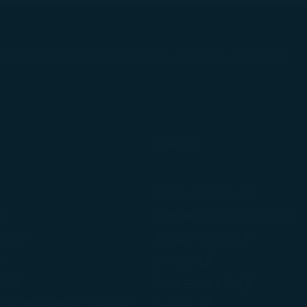
運
服務性動物
輪椅／行動輔具
客艙內使用醫療器材
行程管理
)
(在新視窗中打開)
(在新視窗中打開)
(在新視窗中打開)
(在新視窗中打開)
(在新視窗
相關網站
(在新視窗中
STARLUX Cargo
(
策
免稅品購物 - béshopping
(在新視窗中
使用政策
機上雜誌 - kiânn
諾
(在新視窗中打開)
星宇小舖
變計劃
(在新視窗中
星宇航空企業會員
、網站暨手機應用程式使用條款
(在新視窗中打開)
永續發展