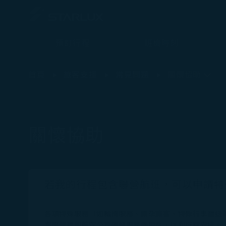
預訂行程
班機時刻
關懷協助 - STARLUX Airlines 頁面已載入
首頁
旅客支援
常見問題
關懷協助
關懷協助
若我的行程包含聯營航班，可以申請特
各項特殊服務（如輪椅服務、懷孕旅客、特殊行李運送
實際營運的航空公司確認服務適用性，以利行程安排。