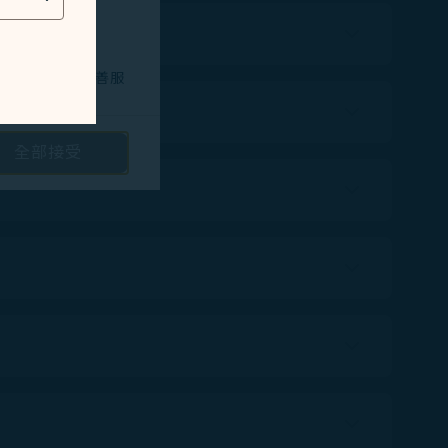
技術問題，以改善服
全部接受
路投放廣告/定向
隱私保護政策
和
。您可以透過點選
將不會放置行銷類