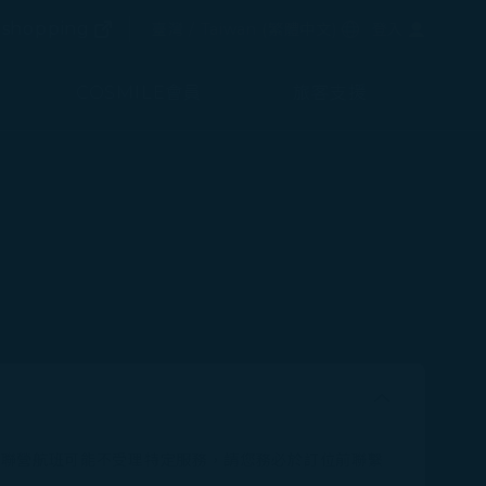
(在新視窗中打開)
選擇語言
shopping
臺灣 / Taiwan
(
繁體中文
)
登入
(在新視窗中打開)
COSMILE會員
旅客支援
分聯營航班可能不受理特定服務，請您務必於訂位前聯繫