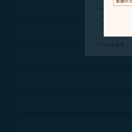
必要類COOKI
對於行動不便的旅客，星宇航空於機場
提供您個人化內
紀錄您上述所稱
務。
請問星宇航空有提供機上擔架服務嗎？
行銷類COOKI
COOKIE設定
由我們和處理您
廣告，呈現最適
請問可攜帶式氧氣設備（Portable Oxy
有關個人資料蒐
Cookie使用政策
請問醫藥品是否可隨身攜帶上機？
您可以隨時透過「
「全部接受」，以
請問如果是糖尿病患者是否可以隨身攜
Cookies。
如遇航班或機型異動，預訂之特殊服務