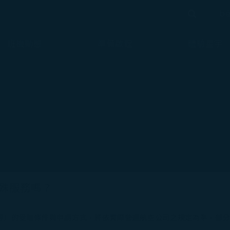
bé
搜尋
搜尋
班機動態
準備啟程
體驗星宇
殊服務嗎？
等）的受理條件與申請方式，將依實際營運航空公司之規定為準，部