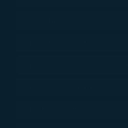
什麼是適航申請書？
請問懷孕旅客搭機有何特殊規定嗎？
請問航班上是否有冷藏空間存放母乳或
請問嬰兒旅客須事前選餐嗎？
請問機上有提供嬰兒掛籃嗎？