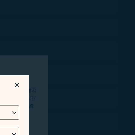
關掉視窗
站及應用程式，並為
okies將用以存
位址、地理位置資