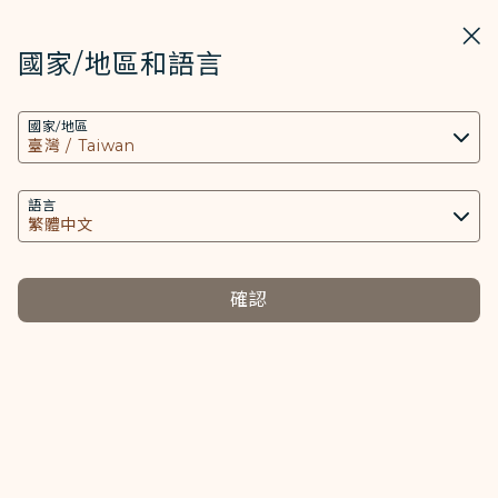
STARLUX
開啟
關掉
在STARLUX APP中打開
國家/地區和語言
COOKIE設定
搜尋
選單
國家/地區
搜尋
本網站使用必要的 Cookies 技術(包含功能類及分
兌換模擬機體驗 - STARLUX Airlines 頁面已載入
析類Cookies) 以運行網站及應用程式，並為您提供
兌換模擬機體驗
更好的使用者體驗。額外的 Cookies 僅於獲得您同
語言
兌換模擬機體驗
意的情況下使用。Cookies將用以存取、分析和儲
存您使用設備的資訊以及某些個人資料，包括
Client ID、IP 位址、地理位置資料、裝置運行系
確認
統、特殊識別因子、Cosmile 會員帳號和Token
(識別碼)。
Cookies類型及相關個人資料之處理
必要類COOKIE
提供您個人化內容以及提升使用本網站之體驗。