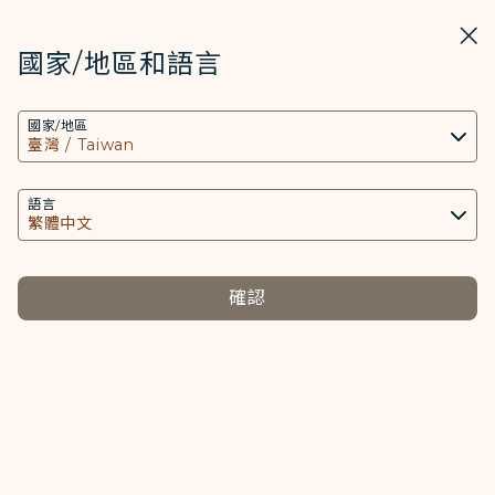
STARLUX
開啟
關掉
在STARLUX APP中打開
國家/地區和語言
COOKIE設定
搜尋
選單
國家/地區
搜尋
本網站使用必要的 Cookies 技術(包含功能類及分
聯名卡 - STARLUX Airlines 頁面已載入
析類Cookies) 以運行網站及應用程式，並為您提供
聯名卡
更好的使用者體驗。額外的 Cookies 僅於獲得您同
語言
聯名卡
意的情況下使用。Cookies將用以存取、分析和儲
存您使用設備的資訊以及某些個人資料，包括
Client ID、IP 位址、地理位置資料、裝置運行系
確認
統、特殊識別因子、Cosmile 會員帳號和Token
聯名卡已核卡卻一直收不到入會驗證
(識別碼)。
信件或已經申辦聯名卡卻不知道會員
編號，用申辦的Email至星宇航空官
Cookies類型及相關個人資料之處理
方網站註冊，顯示已有資料，但按了
必要類COOKIE
忘記密碼又說沒有註冊的紀錄，請問
提供您個人化內容以及提升使用本網站之體驗。