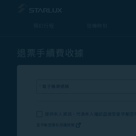
預訂行程
班機時刻
退票手續費收據
*
電子機票號碼
提供本人資訊，代表本人確認且接受星宇航空
星宇航空隱私保護政策
(在新視窗中打開)