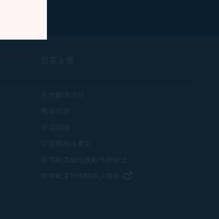
旅客支援
打開)
各地聯絡資訊
在新視窗中打開)
機場資訊
打開)
意見回饋
可選服務及費用
星宇航空航班異動作業辦法
打開)
(在新視窗中打開)
星宇航空利害關係人問卷
中打開)
(在新視窗中打開)