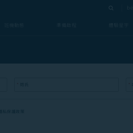
bé
搜尋
搜尋
班機動態
準備啟程
體驗星宇
*
姓氏
*
隱私保護政策