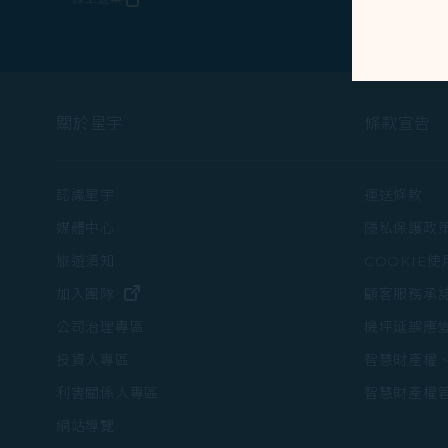
(在新視窗中打開)
關於星宇
條款宣告
認識星宇
運送條款
媒體中心
隱私保護政
旅遊須知
COOKIE
(在新視窗中打開)
加入團隊
顧客服務承
機坪延誤應
公司治理專區
智慧財產權
投資人專區
智慧財產權
利害關係人專區
網站導覽