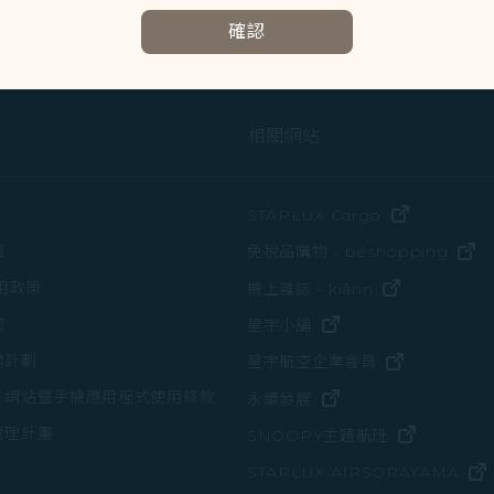
確認
相關網站
(在新視窗中
STARLUX Cargo
(
策
免稅品購物 - béshopping
(在新視窗中
使用政策
機上雜誌 - kiânn
諾
(在新視窗中打開)
星宇小舖
變計劃
(在新視窗中
星宇航空企業會員
、網站暨手機應用程式使用條款
(在新視窗中打開)
永續發展
管理計畫
(在新視窗
SNOOPY主題航班
STARLUX AIRSORAYAMA