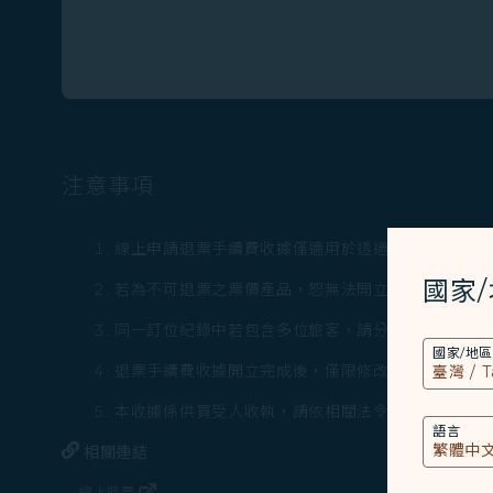
注意事項
線上申請退票手續費收據僅適用於透過「線上退票」
國家
若為不可退票之票價產品，恕無法開立退票手續費收
同一訂位紀錄中若包含多位旅客，請分次申請。
國家/地區
退票手續費收據開立完成後，僅限修改一次買受人資
本收據係供買受人收執，請依相關法令使用。
語言
相關連結
線上退票