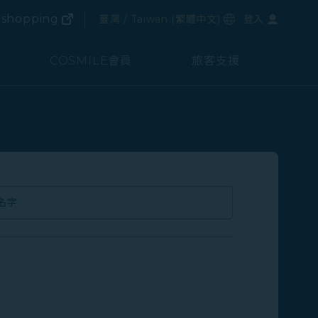
(在新視窗中打開)
選擇語言
shopping
臺灣 / Taiwan
(
繁體中文
)
登入
(在新視窗中打開)
COSMILE會員
旅客支援
名字