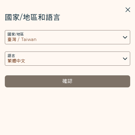
STARLUX
開啟
關掉
在STARLUX APP中打開
國家/地區和語言
COOKIE設定
搜尋
選單
國家/地區
搜尋
本網站使用必要的 Cookies 技術(包含功能類及分
旅行文件 - STARLUX Airlines 頁面已載入
析類Cookies) 以運行網站及應用程式，並為您提供
旅行文件
更好的使用者體驗。額外的 Cookies 僅於獲得您同
語言
旅行文件
意的情況下使用。Cookies將用以存取、分析和儲
存您使用設備的資訊以及某些個人資料，包括
Client ID、IP 位址、地理位置資料、裝置運行系
確認
統、特殊識別因子、Cosmile 會員帳號和Token
(識別碼)。
Cookies類型及相關個人資料之處理
必要類COOKIE
提供您個人化內容以及提升使用本網站之體驗。