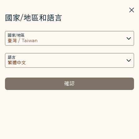
STARLUX
開啟
關掉
在STARLUX APP中打開
國家/地區和語言
COOKIE設定
搜尋
選單
國家/地區
搜尋
本網站使用必要的 Cookies 技術(包含功能類及分
簡式公說書- STARLUX Airlines 頁面已載入
析類Cookies) 以運行網站及應用程式，並為您提供
投資人專區
更好的使用者體驗。額外的 Cookies 僅於獲得您同
語言
意的情況下使用。Cookies將用以存取、分析和儲
113年初次上市前現金增資簡式公說
存您使用設備的資訊以及某些個人資料，包括
書
Client ID、IP 位址、地理位置資料、裝置運行系
確認
統、特殊識別因子、Cosmile 會員帳號和Token
(識別碼)。
(在新視窗中打開
113年初次上市前現金增資簡式公說書
Cookies類型及相關個人資料之處理
必要類COOKIE
提供您個人化內容以及提升使用本網站之體驗。